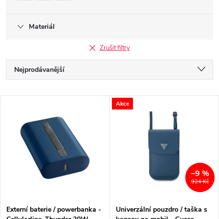
Materiál
Zrušit filtry
Ř
Nejprodávanější
a
Nejlevnější
V
Akce
Nejdražší
z
ý
Abecedně
e
p
n
i
–9 %
924 Kč
í
s
p
Externí baterie / powerbanka -
Univerzální pouzdro / taška s