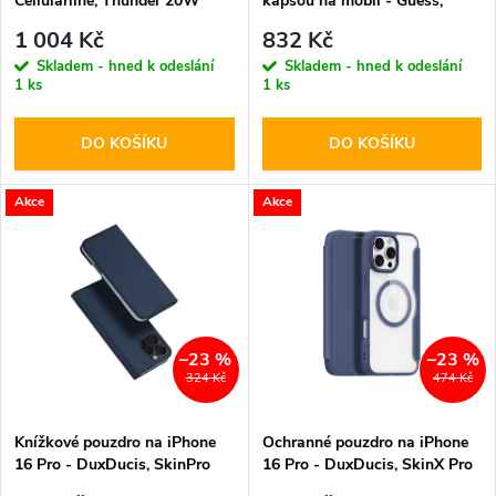
Cellularline, Thunder 20W
kapsou na mobil - Guess,
p
10000mAh Blue
Grained Triangle Blue
r
1 004 Kč
832 Kč
r
Skladem - hned k odeslání
Skladem - hned k odeslání
1 ks
1 ks
o
o
DO KOŠÍKU
DO KOŠÍKU
d
d
u
Akce
Akce
u
k
k
t
t
–23 %
–23 %
ů
324 Kč
474 Kč
ů
Knížkové pouzdro na iPhone
Ochranné pouzdro na iPhone
16 Pro - DuxDucis, SkinPro
16 Pro - DuxDucis, SkinX Pro
Blue
with MagSafe Blue