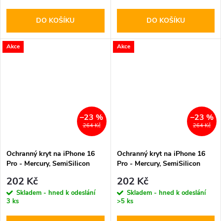
DO KOŠÍKU
DO KOŠÍKU
Akce
Akce
–23 %
–23 %
264 Kč
264 Kč
Ochranný kryt na iPhone 16
Ochranný kryt na iPhone 16
Pro - Mercury, SemiSilicon
Pro - Mercury, SemiSilicon
MagSafe Sierra
MagSafe Blue
202 Kč
202 Kč
Skladem - hned k odeslání
Skladem - hned k odeslání
3 ks
>5 ks