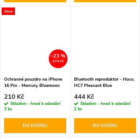
Akce
–23 %
274 Kč
Ochranné pouzdro na iPhone
Bluetooth reproduktor - Hoco,
16 Pro - Mercury, Bluemoon
HC7 Pleasant Blue
Diary Navy
210 Kč
444 Kč
Skladem - hned k odeslání
Skladem - hned k odeslání
3 ks
2 ks
DO KOŠÍKU
DO KOŠÍKU