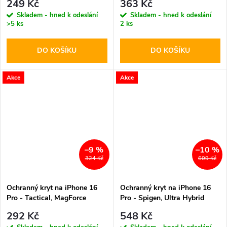
249 Kč
363 Kč
Skladem - hned k odeslání
Skladem - hned k odeslání
>5 ks
2 ks
DO KOŠÍKU
DO KOŠÍKU
Akce
Akce
–9 %
–10 %
324 Kč
609 Kč
Ochranný kryt na iPhone 16
Ochranný kryt na iPhone 16
Pro - Tactical, MagForce
Pro - Spigen, Ultra Hybrid
Hyperstealth Deep Blue
Navy Blue
292 Kč
548 Kč