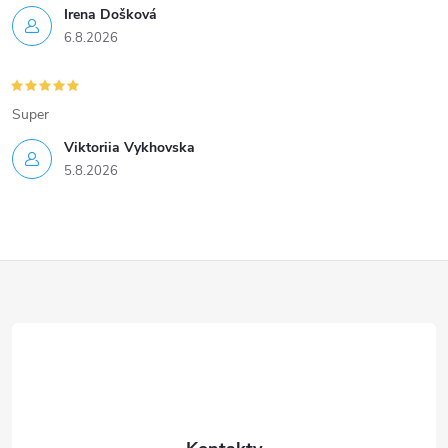
Irena Došková
6.8.2026
Super
Viktoriia Vykhovska
5.8.2026
Z
á
p
a