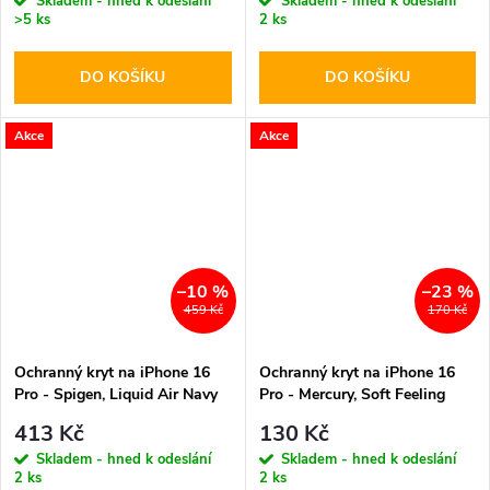
Skladem - hned k odeslání
Skladem - hned k odeslání
>5 ks
2 ks
DO KOŠÍKU
DO KOŠÍKU
Akce
Akce
–10 %
–23 %
459 Kč
170 Kč
Ochranný kryt na iPhone 16
Ochranný kryt na iPhone 16
Pro - Spigen, Liquid Air Navy
Pro - Mercury, Soft Feeling
Blue
Midnight Blue
413 Kč
130 Kč
Skladem - hned k odeslání
Skladem - hned k odeslání
2 ks
2 ks