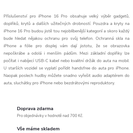
O
v
Příslušenství pro iPhone 16 Pro obsahuje velký výběr gadgetů,
doplňků, krytů a dalších užitečných drobností. Pouzdra a kryty na
l
iPhone 16 Pro budou jistě tou nejoblíbenější kategorií a skoro každý
á
bude hledat nějakou ochranu pro svůj telefon. Ochranná skla na
iPhone a fólie pro displej vám dají jistotu, že se obrazovka
d
nepoškrábe a odolá i menším pádům. Mezi základní doplňky lze
počítat i nabíjecí USB-C kabel nebo kvalitní držák do auta na mobil.
a
U starších vozidel se vyplatí pořídit handsfree do auta pro iPhone.
c
Naopak poslech hudby můžete snadno vyřešit audio adaptérem do
auta, sluchátky pro iPhone nebo bezdrátovými reproduktory.
í
p
Doprava zdarma
r
Pro objednávky v hodnotě nad 700 Kč.
v
Vše máme skladem