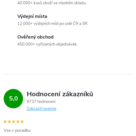
k
40.000+ kusů zboží ve vlastním skladu.
y
Výdejní místa
12.000+ výdejních míst po celé ČR a SR.
v
Ověřený obchod
ý
450.000+ vyřízených objednávek.
p
i
s
u
Hodnocení zákazníků
5,0
9737 hodnocení
Zobrazit recenze
Vse v poradku