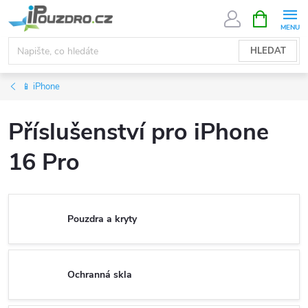
Přejít
NÁKUPNÍ
KOŠÍK
na
obsah
HLEDAT
📱 iPhone
Příslušenství pro iPhone
16 Pro
Pouzdra a kryty
Ochranná skla