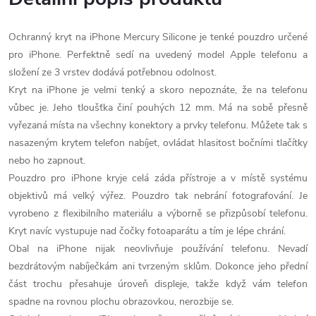
Ochranný kryt na iPhone Mercury Silicone je tenké pouzdro určené
pro iPhone. Perfektně sedí na uvedený model Apple telefonu a
složení ze 3 vrstev dodává potřebnou odolnost.
Kryt na iPhone je velmi tenký a skoro nepoznáte, že na telefonu
vůbec je. Jeho tloušťka činí pouhých 12 mm. Má na sobě přesně
vyřezaná místa na všechny konektory a prvky telefonu. Můžete tak s
nasazeným krytem telefon nabíjet, ovládat hlasitost bočními tlačítky
nebo ho zapnout.
Pouzdro pro iPhone kryje celá záda přístroje a v místě systému
objektivů má velký výřez. Pouzdro tak nebrání fotografování. Je
vyrobeno z flexibilního materiálu a výborně se přizpůsobí telefonu.
Kryt navíc vystupuje nad čočky fotoaparátu a tím je lépe chrání.
Obal na iPhone nijak neovlivňuje používání telefonu. Nevadí
bezdrátovým nabíječkám ani tvrzeným sklům. Dokonce jeho přední
část trochu přesahuje úroveň displeje, takže když vám telefon
spadne na rovnou plochu obrazovkou, nerozbije se.