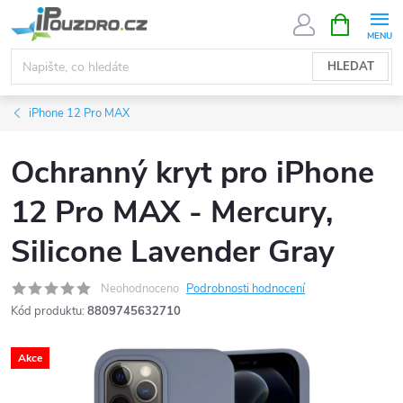
Přejít
NÁKUPNÍ
KOŠÍK
na
obsah
HLEDAT
iPhone 12 Pro MAX
Ochranný kryt pro iPhone
12 Pro MAX - Mercury,
Silicone Lavender Gray
Neohodnoceno
Podrobnosti hodnocení
Kód produktu:
8809745632710
Akce