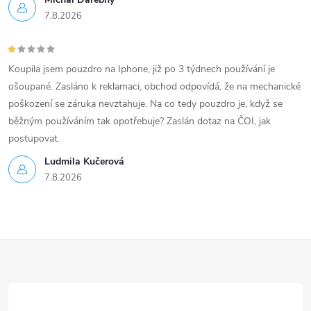
7.8.2026
Koupila jsem pouzdro na Iphone, již po 3 týdnech používání je
ošoupané. Zasláno k reklamaci, obchod odpovídá, že na mechanické
poškození se záruka nevztahuje. Na co tedy pouzdro je, když se
běžným používáním tak opotřebuje? Zaslán dotaz na ČOI, jak
postupovat.
Ludmila Kučerová
7.8.2026
Z
á