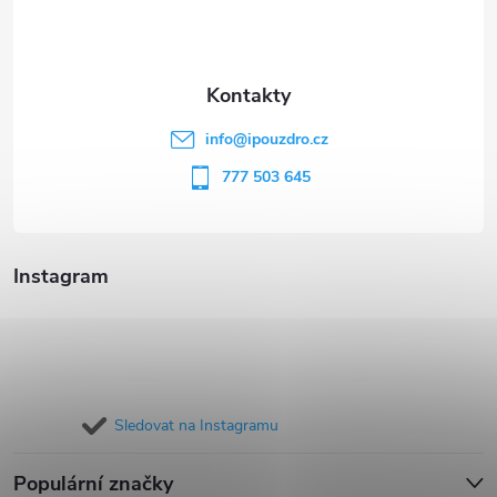
p
a
t
info
@
ipouzdro.cz
í
777 503 645
Instagram
Sledovat na Instagramu
Populární značky