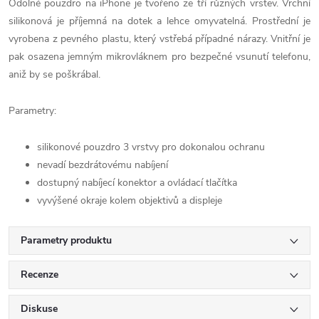
Odolné pouzdro na iPhone je tvořeno ze tří různých vrstev. Vrchní
silikonová je příjemná na dotek a lehce omyvatelná. Prostřední je
vyrobena z pevného plastu, který vstřebá případné nárazy. Vnitřní je
pak osazena jemným mikrovláknem pro bezpečné vsunutí telefonu,
aniž by se poškrábal.
Parametry:
silikonové pouzdro 3 vrstvy pro dokonalou ochranu
nevadí bezdrátovému nabíjení
dostupný nabíjecí konektor a ovládací tlačítka
vyvýšené okraje kolem objektivů a displeje
Parametry produktu
Recenze
Diskuse