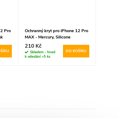
12 Pro
Ochranný kryt pro iPhone 12 Pro
Ochrann
nk
MAX - Mercury, Silicone
MAX - M
Lavender Gray
210 Kč
210 K
ŠÍKU
DO KOŠÍKU
Skladem - hned
Sklad
k odeslání
>5 ks
k odeslán