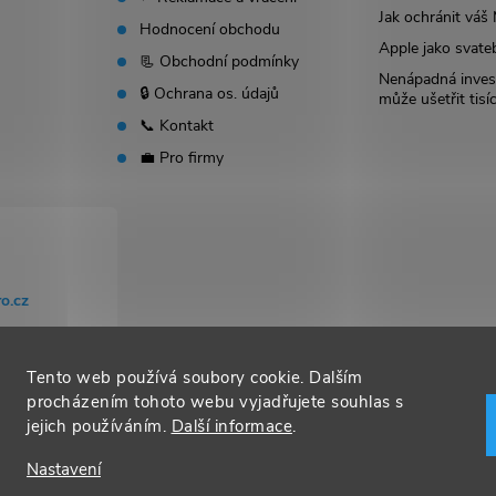
Jak ochránit vá
Hodnocení obchodu
Apple jako svate
📃 Obchodní podmínky
Nenápadná invest
🔒 Ochrana os. údajů
může ušetřit tisí
📞 Kontakt
💼 Pro firmy
o.cz
Tento web používá soubory cookie. Dalším
procházením tohoto webu vyjadřujete souhlas s
jejich používáním.
Další informace
.
Nastavení
t nastavení cookies