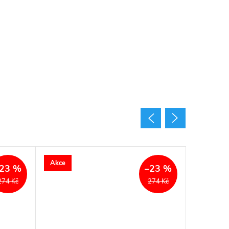
Akce
Akce
23 %
–23 %
274 Kč
274 Kč