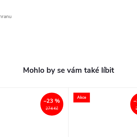
chranu
Akce
–23 %
–
274 Kč