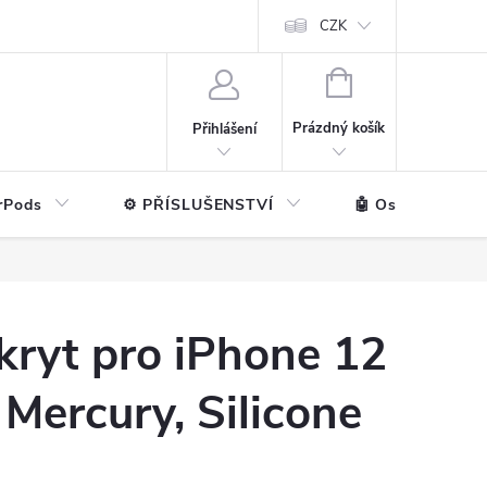
ntakt
💼 Pro firmy
CZK
NÁKUPNÍ
KOŠÍK
Prázdný košík
Přihlášení
rPods
⚙️ PŘÍSLUŠENSTVÍ
🤖 Ostatní značk
kryt pro iPhone 12
Mercury, Silicone