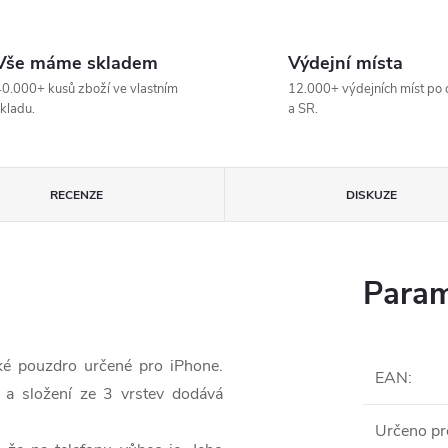
Vše máme skladem
Výdejní místa
0.000+ kusů zboží ve vlastním
12.000+ výdejních míst po 
kladu.
a SR.
RECENZE
DISKUZE
Param
ké pouzdro určené pro iPhone.
EAN
:
 a složení ze 3 vrstev dodává
Určeno pr