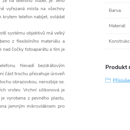
 že na telefonu vůbec je. Jeho
ně vyřezaná místa na všechny
Barva
:
 krytem telefon nabíjet, ovládat
Materiál
:
ístě systému objektivů má velký
beno z flexibilního materiálu a
Konstrukc
e nad čočky fotoaparátu a tím je
elefonu. Nevadí bezdrátovým
Produkt n
í část trochu přesahuje úroveň
Přísluš
plochu obrazovkou, nerozbije se.
h vrstev. Vrchní silikonová je
 je vyrobena z pevného plastu,
sazena jemným mikrovláknem pro