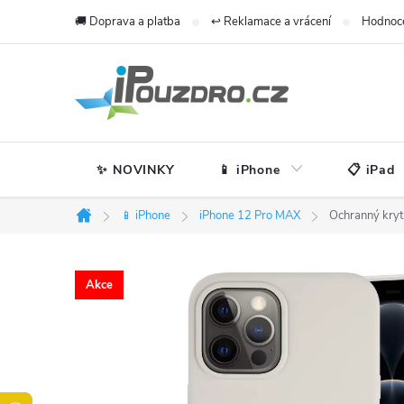
Přejít
🚚 Doprava a platba
↩️ Reklamace a vrácení
Hodnoc
na
obsah
✨ NOVINKY
📱 iPhone
📋 iPad
📱 iPhone
iPhone 12 Pro MAX
Ochranný kryt
Domů
Akce