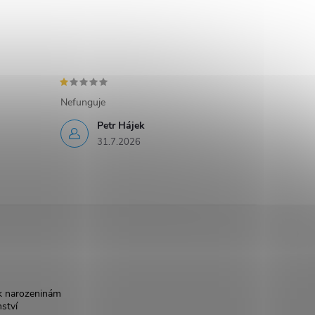
Nefunguje
Petr Hájek
31.7.2026
k narozeninám
nství