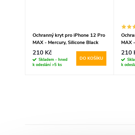
 12 Pro
Ochranný kryt pro iPhone 12 Pro
Ochra
MagSafe
MAX - Mercury, Silicone Black
MAX -
210 Kč
210 
KOŠÍKU
DO KOŠÍKU
Skladem - hned
Skl
k odeslání
>5 ks
k odesl