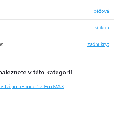
béžová
silikon
e
:
zadní kryt
aleznete v této kategorii
enství pro iPhone 12 Pro MAX