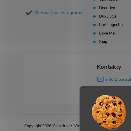
a
Decoded
Sledovat na Instagramu
t
DuxDucis
Karl Lagerfeld
í
Love Mei
Spigen
info
@
ipouzdr
777 503 645
Copyright 2026
iPouzdro.cz
. Všechna práva vyhrazena.
Upravi