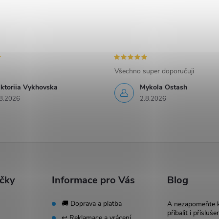
Všechno super doporučuji
iktoriia Vykhovska
Mykola Ostash
8.2026
2.8.2026
ačky
Informace pro Vás
Blog
🚚 Doprava a platba
A nezapomeňte 
přibalit i přísluše
↩️ Reklamace a vrácení