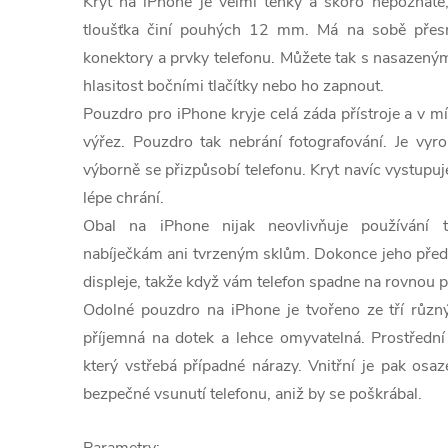
Kryt na iPhone je velmi tenký a skoro nepoznáte,
tloušťka činí pouhých 12 mm. Má na sobě přes
konektory a prvky telefonu. Můžete tak s nasazeným
hlasitost bočními tlačítky nebo ho zapnout.
Pouzdro pro iPhone kryje celá záda přístroje a v m
výřez. Pouzdro tak nebrání fotografování. Je vyro
výborně se přizpůsobí telefonu. Kryt navíc vystupuj
lépe chrání.
Obal na iPhone nijak neovlivňuje používání t
nabíječkám ani tvrzeným sklům. Dokonce jeho předn
displeje, takže když vám telefon spadne na rovnou 
Odolné pouzdro na iPhone je tvořeno ze tří různýc
příjemná na dotek a lehce omyvatelná. Prostřední
který vstřebá případné nárazy. Vnitřní je pak o
bezpečné vsunutí telefonu, aniž by se poškrábal.