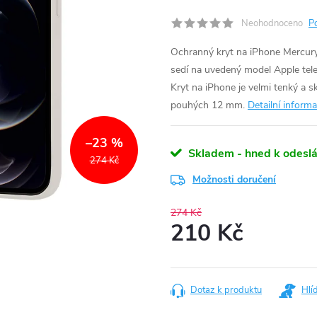
Neohodnoceno
P
Ochranný kryt na iPhone Mercury 
sedí na uvedený model Apple tele
Kryt na iPhone je velmi tenký a s
pouhých 12 mm.
Detailní inform
–23 %
Skladem - hned k odeslá
274 Kč
Možnosti doručení
274 Kč
210 Kč
Měrná
cena:
Dotaz k produktu
Hlí