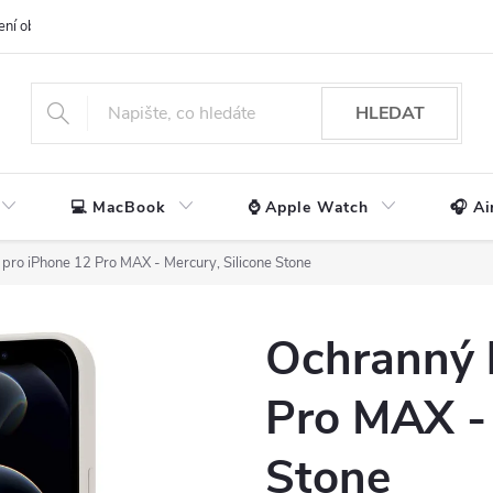
ení obchodu
📃 Obchodní podmínky
🔒 Ochrana os. údajů
📞 Ko
HLEDAT
💻 MacBook
⌚ Apple Watch
🎧 Ai
 pro iPhone 12 Pro MAX - Mercury, Silicone Stone
Ochranný 
Pro MAX - 
Stone