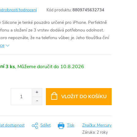
odrobnosti hodnocení
Kód produktu:
8809745632734
Silicone je tenké pouzdro určené pro iPhone. Perfektně
fonu a složení ze 3 vrstev dodává potřebnou odolnost.
koro nepoznáte, že na telefonu vůbec je. Jeho tloušťka činí
ace
ní
3 ks
10.8.2026
VLOŽIT DO KOŠÍKU
dat dostupnost
Sdílet
Tisk
Značka:
Mercury
Záruka
:
2 roky