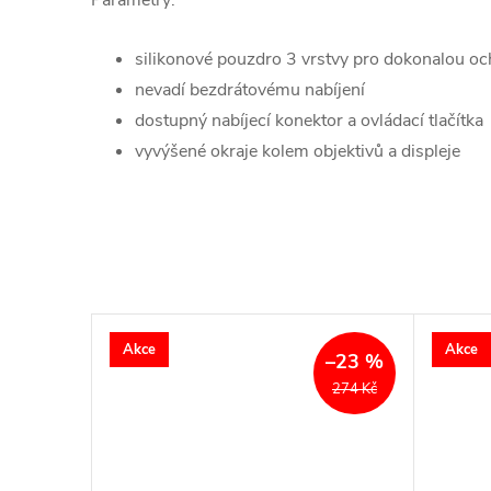
Parametry:
silikonové pouzdro 3 vrstvy pro dokonalou o
nevadí bezdrátovému nabíjení
dostupný nabíjecí konektor a ovládací tlačítka
vyvýšené okraje kolem objektivů a displeje
Akce
Akce
–23 %
274 Kč