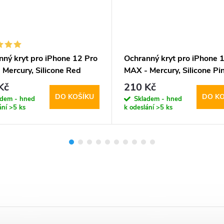
nný kryt pro iPhone 12 Pro
Ochranný kryt pro iPhone 
 Mercury, Silicone Red
MAX - Mercury, Silicone Pi
Sand
Kč
210 Kč
DO KOŠÍKU
DO KO
adem - hned
Skladem - hned
ání
>5 ks
k odeslání
>5 ks