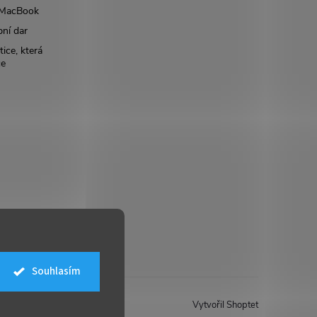
š MacBook
bní dar
ice, která
ce
Souhlasím
Vytvořil Shoptet