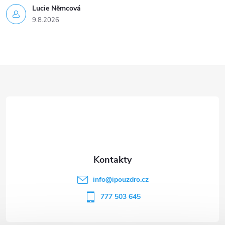
Lucie Nĕmcová
9.8.2026
Z
á
p
a
t
info
@
ipouzdro.cz
í
777 503 645