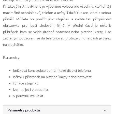
displeji. Tomu kryt nebude vadit ani překážet.
Knížkový kryt na iPhone je výbornou volbou pro všechny, kteří chtějí
maximálně ochránit svůj telefon a uvítají i další funkce, které s sebou
přináší. Můžete ho použít jako stojánek a rychle tak přizpůsobit
obrazovku pro lepší sledování filmů. V přední části je několik
přihrádek, kam se vejde drobná hotovost nebo platební karty. I se
zavřeným pouzdrem se dá telefonovat, protože v horní části je výřez
na sluchátko.
Parametry:
knížková konstrukce ochrání také displej telefonu
několik přihrádek na platební karty nebo hotovost
funkce stojánku
lze nabíjet i v pouzdru
v pouzdru lze volat
Parametry produktu