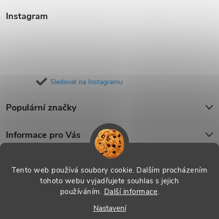
Instagram
Sledovat na Instagramu
Populární značky
Informace pro Vás
Blog
Tento web používá soubory cookie. Dalším procházením
tohoto webu vyjadřujete souhlas s jejich
používáním.
Další informace
.
Copyright 2026
iPouzdro.cz
. Všechna práva vyhrazena.
Upravit
Nastavení
nastavení cookies