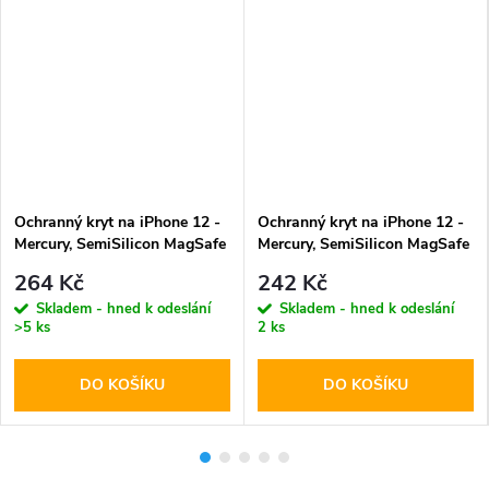
Ochranný kryt na iPhone 12 -
Ochranný kryt na iPhone 12 -
Mercury, SemiSilicon MagSafe
Mercury, SemiSilicon MagSafe
Black
Pink
264 Kč
242 Kč
Skladem - hned k odeslání
Skladem - hned k odeslání
>5 ks
2 ks
DO KOŠÍKU
DO KOŠÍKU