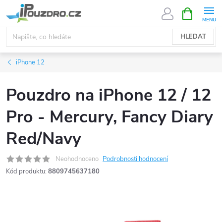
Přejít
NÁKUPNÍ
KOŠÍK
na
obsah
HLEDAT
iPhone 12
Pouzdro na iPhone 12 / 12
Pro - Mercury, Fancy Diary
Red/Navy
Neohodnoceno
Podrobnosti hodnocení
Kód produktu:
8809745637180