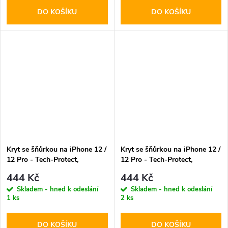
DO KOŠÍKU
DO KOŠÍKU
Kryt se šňůrkou na iPhone 12 /
Kryt se šňůrkou na iPhone 12 /
12 Pro - Tech-Protect,
12 Pro - Tech-Protect,
Magnecklace MagSafe Cosmic
Magnecklace MagSafe Crayon
444 Kč
444 Kč
Latte
Gray
Skladem - hned k odeslání
Skladem - hned k odeslání
1 ks
2 ks
DO KOŠÍKU
DO KOŠÍKU