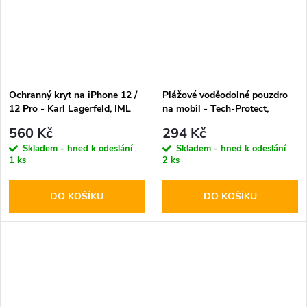
Ochranný kryt na iPhone 12 /
Plážové voděodolné pouzdro
12 Pro - Karl Lagerfeld, IML
na mobil - Tech-Protect,
K&CH Heads MagSafe
UWC7 Universal Pink
560 Kč
294 Kč
Transparent
Skladem - hned k odeslání
Skladem - hned k odeslání
1 ks
2 ks
DO KOŠÍKU
DO KOŠÍKU