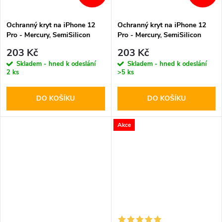
Ochranný kryt na iPhone 12
Ochranný kryt na iPhone 12
Pro - Mercury, SemiSilicon
Pro - Mercury, SemiSilicon
MagSafe Red
MagSafe Purple
203 Kč
203 Kč
Skladem - hned k odeslání
Skladem - hned k odeslání
2 ks
>5 ks
DO KOŠÍKU
DO KOŠÍKU
Akce