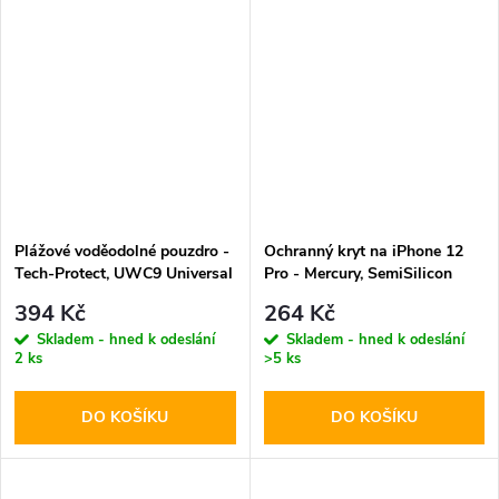
Plážové voděodolné pouzdro -
Ochranný kryt na iPhone 12
Tech-Protect, UWC9 Universal
Pro - Mercury, SemiSilicon
Orange
MagSafe Lavender
394 Kč
264 Kč
Skladem - hned k odeslání
Skladem - hned k odeslání
2 ks
>5 ks
DO KOŠÍKU
DO KOŠÍKU