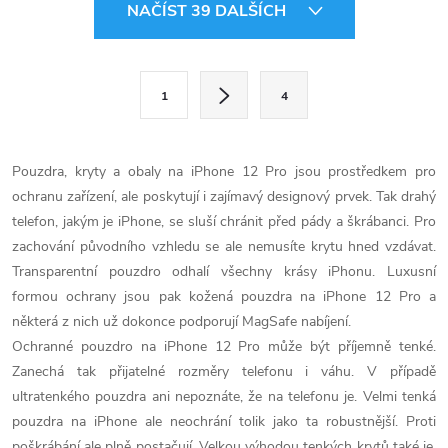
O
NAČÍST 39 DALŠÍCH
v
l
S
1
4
t
á
r
d
á
Pouzdra, kryty a obaly na iPhone 12 Pro jsou prostředkem pro
a
n
ochranu zařízení, ale poskytují i zajímavý designový prvek. Tak drahý
k
telefon, jakým je iPhone, se sluší chránit před pády a škrábanci. Pro
c
o
zachování původního vzhledu se ale nemusíte krytu hned vzdávat.
í
Transparentní pouzdro odhalí všechny krásy iPhonu. Luxusní
v
formou ochrany jsou pak kožená pouzdra na iPhone 12 Pro a
á
p
některá z nich už dokonce podporují MagSafe nabíjení.
n
Ochranné pouzdro na iPhone 12 Pro může být příjemně tenké.
r
í
Zanechá tak přijatelné rozměry telefonu i váhu. V případě
v
ultratenkého pouzdra ani nepoznáte, že na telefonu je. Velmi tenká
pouzdra na iPhone ale neochrání tolik jako ta robustnější. Proti
k
poškrábání ale plně postačují. Velkou výhodou tenkých krytů také je,