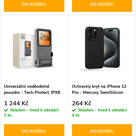
o
DO KOŠÍKU
DO KOŠÍKU
d
d
u
u
k
k
t
t
ů
ů
Univerzální voděodolné
Ochranný kryt na iPhone 12
pouzdro - Tech-Protect, IPX8
Pro - Mercury, SemiSilicon
Pro Diving Waterproof Case
MagSafe Black
1 244 Kč
264 Kč
Gray
Skladem - hned k odeslání
Skladem - hned k odeslání
2 ks
4 ks
DO KOŠÍKU
DO KOŠÍKU