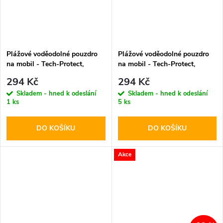
Plážové voděodolné pouzdro
Plážové voděodolné pouzdro
na mobil - Tech-Protect,
na mobil - Tech-Protect,
UWC7 Universal Black
UWC7 Universal Orange
294 Kč
294 Kč
Skladem - hned k odeslání
Skladem - hned k odeslání
1 ks
5 ks
DO KOŠÍKU
DO KOŠÍKU
Akce