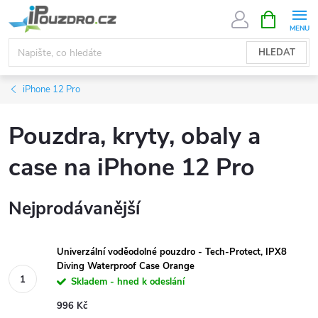
Přejít
NÁKUPNÍ
KOŠÍK
na
obsah
HLEDAT
iPhone 12 Pro
Pouzdra, kryty, obaly a
case na iPhone 12 Pro
Nejprodávanější
Univerzální voděodolné pouzdro - Tech-Protect, IPX8
Diving Waterproof Case Orange
Skladem - hned k odeslání
996 Kč