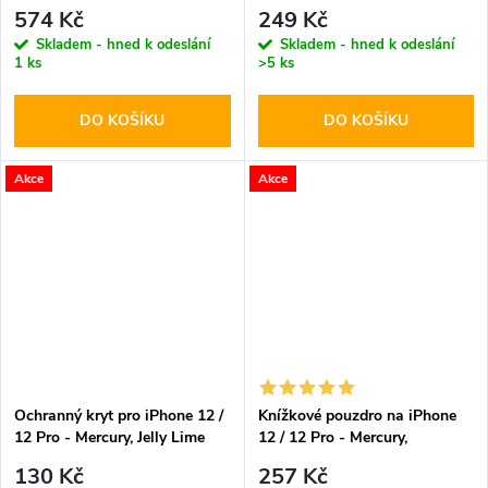
Diary Wine
574 Kč
249 Kč
Skladem - hned k odeslání
Skladem - hned k odeslání
1 ks
>5 ks
DO KOŠÍKU
DO KOŠÍKU
Akce
Akce
Ochranný kryt pro iPhone 12 /
Knížkové pouzdro na iPhone
12 Pro - Mercury, Jelly Lime
12 / 12 Pro - Mercury,
Bluemoon Diary HotPink
130 Kč
257 Kč