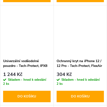
Univerzální voděodolné
Ochranný kryt na iPhone 12 /
pouzdro - Tech-Protect, IPX8
12 Pro - Tech-Protect, FlexAir
Pro Diving Waterproof Case
MagSafe Clear
1 244 Kč
304 Kč
Orange
Skladem - hned k odeslání
Skladem - hned k odeslání
2 ks
2 ks
DO KOŠÍKU
DO KOŠÍKU