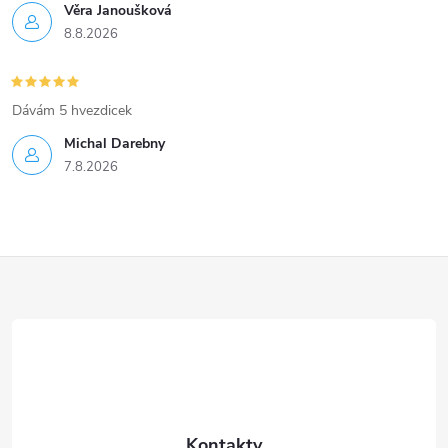
Věra Janoušková
8.8.2026
Dávám 5 hvezdicek
Michal Darebny
7.8.2026
Z
á
p
a