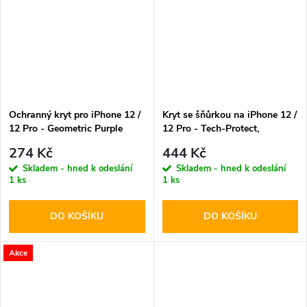
Ochranný kryt pro iPhone 12 /
Kryt se šňůrkou na iPhone 12 /
12 Pro - Geometric Purple
12 Pro - Tech-Protect,
Magnecklace MagSafe Black
274 Kč
444 Kč
Skladem - hned k odeslání
Skladem - hned k odeslání
1 ks
1 ks
DO KOŠÍKU
DO KOŠÍKU
Akce