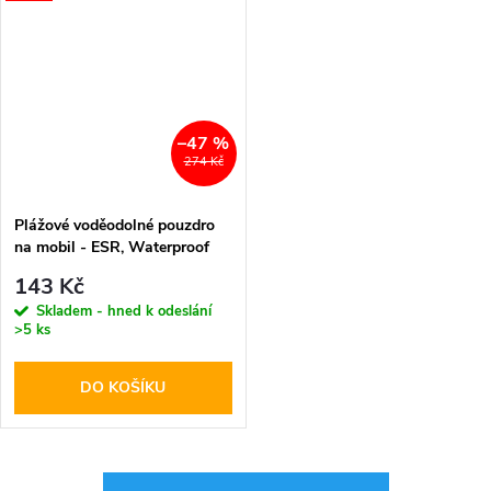
–47 %
274 Kč
Plážové voděodolné pouzdro
na mobil - ESR, Waterproof
Pouch
143 Kč
Skladem - hned k odeslání
>5 ks
DO KOŠÍKU