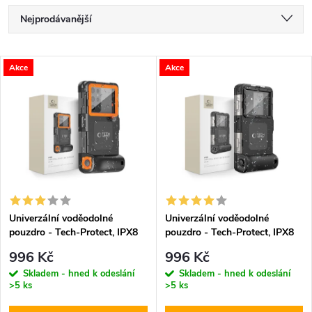
Ř
Nejprodávanější
a
Nejlevnější
V
Akce
Akce
Nejdražší
z
ý
Abecedně
e
p
n
i
í
s
p
Univerzální voděodolné
Univerzální voděodolné
pouzdro - Tech-Protect, IPX8
pouzdro - Tech-Protect, IPX8
p
Diving Waterproof Case
Diving Waterproof Case Black
r
996 Kč
996 Kč
Orange
r
Skladem - hned k odeslání
Skladem - hned k odeslání
>5 ks
>5 ks
o