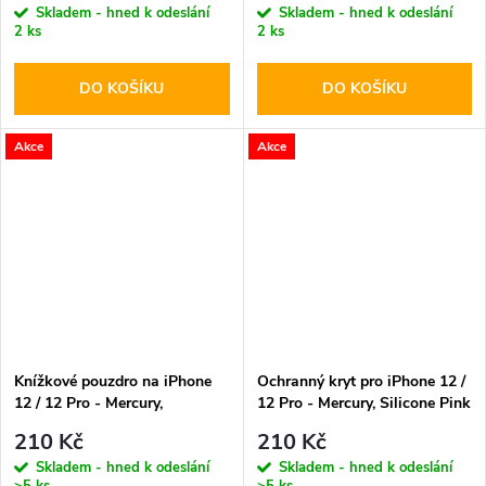
Skladem - hned k odeslání
Skladem - hned k odeslání
2 ks
2 ks
DO KOŠÍKU
DO KOŠÍKU
Akce
Akce
Knížkové pouzdro na iPhone
Ochranný kryt pro iPhone 12 /
12 / 12 Pro - Mercury,
12 Pro - Mercury, Silicone Pink
Bluemoon Diary Brown
Sand
210 Kč
210 Kč
Skladem - hned k odeslání
Skladem - hned k odeslání
>5 ks
>5 ks