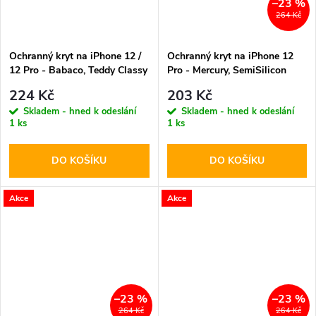
–23 %
264 Kč
Ochranný kryt na iPhone 12 /
Ochranný kryt na iPhone 12
12 Pro - Babaco, Teddy Classy
Pro - Mercury, SemiSilicon
001
MagSafe Stone
224 Kč
203 Kč
Skladem - hned k odeslání
Skladem - hned k odeslání
1 ks
1 ks
DO KOŠÍKU
DO KOŠÍKU
Akce
Akce
–23 %
–23 %
264 Kč
264 Kč