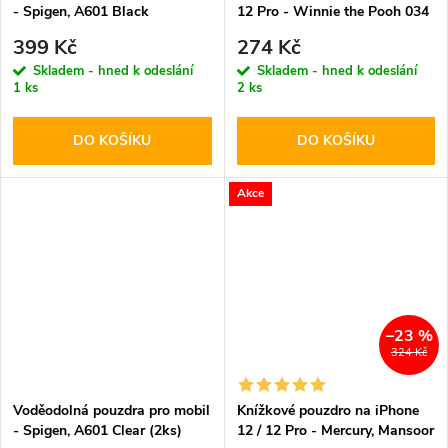
- Spigen, A601 Black
12 Pro - Winnie the Pooh 034
399 Kč
274 Kč
Skladem - hned k odeslání
Skladem - hned k odeslání
1 ks
2 ks
DO KOŠÍKU
DO KOŠÍKU
Akce
–23 %
324 Kč
Voděodolná pouzdra pro mobil
Knížkové pouzdro na iPhone
- Spigen, A601 Clear (2ks)
12 / 12 Pro - Mercury, Mansoor