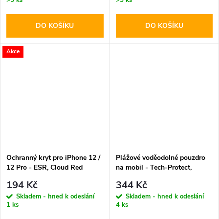
DO KOŠÍKU
DO KOŠÍKU
Akce
Ochranný kryt pro iPhone 12 /
Plážové voděodolné pouzdro
12 Pro - ESR, Cloud Red
na mobil - Tech-Protect,
UWC7 Universal Floating
194 Kč
344 Kč
Skladem - hned k odeslání
Skladem - hned k odeslání
1 ks
4 ks