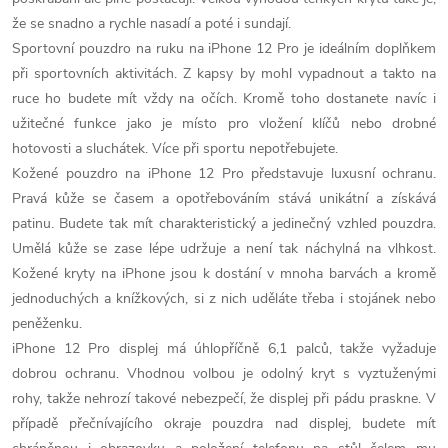
y
že se snadno a rychle nasadí a poté i sundají.
Sportovní pouzdro na ruku na iPhone 12 Pro je ideálním doplňkem
v
při sportovních aktivitách. Z kapsy by mohl vypadnout a takto na
ruce ho budete mít vždy na očích. Kromě toho dostanete navíc i
ý
užitečné funkce jako je místo pro vložení klíčů nebo drobné
p
hotovosti a sluchátek. Více při sportu nepotřebujete.
Kožené pouzdro na iPhone 12 Pro představuje luxusní ochranu.
i
Pravá kůže se časem a opotřebováním stává unikátní a získává
s
patinu. Budete tak mít charakteristický a jedinečný vzhled pouzdra.
Umělá kůže se zase lépe udržuje a není tak náchylná na vlhkost.
u
Kožené kryty na iPhone jsou k dostání v mnoha barvách a kromě
jednoduchých a knížkových, si z nich uděláte třeba i stojánek nebo
peněženku.
iPhone 12 Pro displej má úhlopříčně 6,1 palců, takže vyžaduje
dobrou ochranu. Vhodnou volbou je odolný kryt s vyztuženými
rohy, takže nehrozí takové nebezpečí, že displej při pádu praskne. V
případě přečnívajícího okraje pouzdra nad displej, budete mít