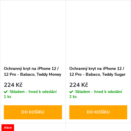
Ochranný kryt na iPhone 12 /
Ochranný kryt na iPhone 12 /
12 Pro - Babaco, Teddy Money
12 Pro - Babaco, Teddy Sugar
002
Daddy 001
224 Kč
224 Kč
Skladem - hned k odeslání
Skladem - hned k odeslání
1 ks
2 ks
DO KOŠÍKU
DO KOŠÍKU
Akce