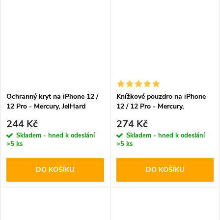
Ochranný kryt na iPhone 12 /
Knížkové pouzdro na iPhone
12 Pro - Mercury, JelHard
12 / 12 Pro - Mercury,
MagSafe Transparent
Bluemoon Diary Navy
244 Kč
274 Kč
Skladem - hned k odeslání
Skladem - hned k odeslání
>5 ks
>5 ks
DO KOŠÍKU
DO KOŠÍKU