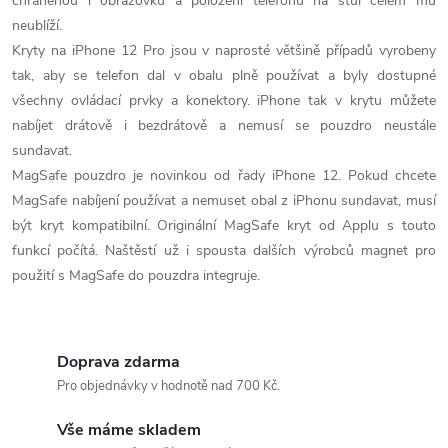
chráněnou i obrazovku a položení telefonu na stůl čelem mu
neublíží.
Kryty na iPhone 12 Pro jsou v naprosté většině případů vyrobeny
tak, aby se telefon dal v obalu plně používat a byly dostupné
všechny ovládací prvky a konektory. iPhone tak v krytu můžete
nabíjet drátově i bezdrátově a nemusí se pouzdro neustále
sundavat.
MagSafe pouzdro je novinkou od řady iPhone 12. Pokud chcete
MagSafe nabíjení používat a nemuset obal z iPhonu sundavat, musí
být kryt kompatibilní. Originální MagSafe kryt od Applu s touto
funkcí počítá. Naštěstí už i spousta dalších výrobců magnet pro
použití s MagSafe do pouzdra integruje.
Doprava zdarma
Pro objednávky v hodnotě nad 700 Kč.
Vše máme skladem