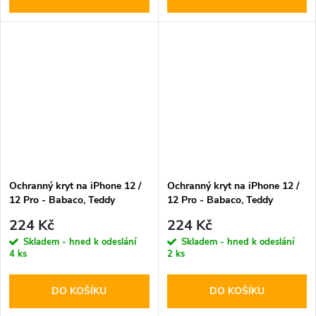
Ochranný kryt na iPhone 12 /
Ochranný kryt na iPhone 12 /
12 Pro - Babaco, Teddy
12 Pro - Babaco, Teddy
Censored 001
Fighter 001
224 Kč
224 Kč
Skladem - hned k odeslání
Skladem - hned k odeslání
4 ks
2 ks
DO KOŠÍKU
DO KOŠÍKU