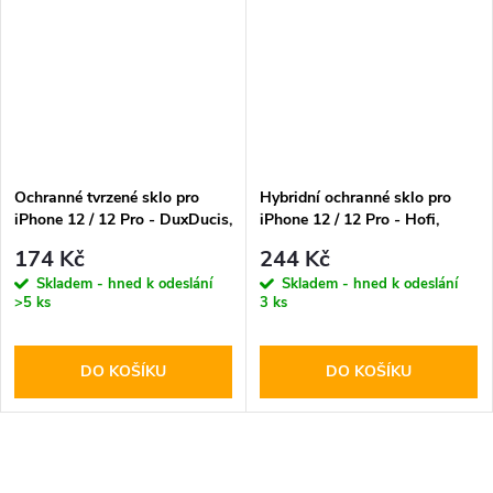
Ochranné tvrzené sklo pro
Hybridní ochranné sklo pro
iPhone 12 / 12 Pro - DuxDucis,
iPhone 12 / 12 Pro - Hofi,
Full Glass Black
Glass Pro+
174 Kč
244 Kč
Skladem - hned k odeslání
Skladem - hned k odeslání
>5 ks
3 ks
DO KOŠÍKU
DO KOŠÍKU