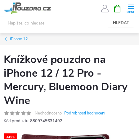
Přejít
NÁKUPNÍ
KOŠÍK
na
obsah
HLEDAT
iPhone 12
Knížkové pouzdro na
iPhone 12 / 12 Pro -
Mercury, Bluemoon Diary
Wine
Neohodnoceno
Podrobnosti hodnocení
Kód produktu:
8809745631492
Akce