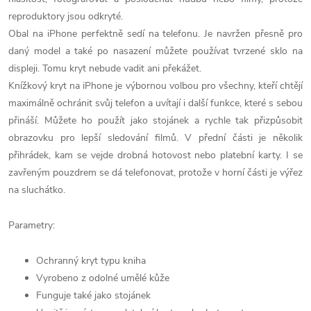
reproduktory jsou odkryté.
Obal na iPhone perfektně sedí na telefonu. Je navržen přesně pro
daný model a také po nasazení můžete používat tvrzené sklo na
displeji. Tomu kryt nebude vadit ani překážet.
Knížkový kryt na iPhone je výbornou volbou pro všechny, kteří chtějí
maximálně ochránit svůj telefon a uvítají i další funkce, které s sebou
přináší. Můžete ho použít jako stojánek a rychle tak přizpůsobit
obrazovku pro lepší sledování filmů. V přední části je několik
přihrádek, kam se vejde drobná hotovost nebo platební karty. I se
zavřeným pouzdrem se dá telefonovat, protože v horní části je výřez
na sluchátko.
Parametry:
Ochranný kryt typu kniha
Vyrobeno z odolné umělé kůže
Funguje také jako stojánek