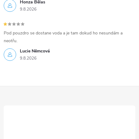
Honza Bělas
9.8.2026
Pod pouzdro se dostane voda a je tam dokud ho nesundám a
neotřu.
Lucie Nĕmcová
9.8.2026
Z
á
p