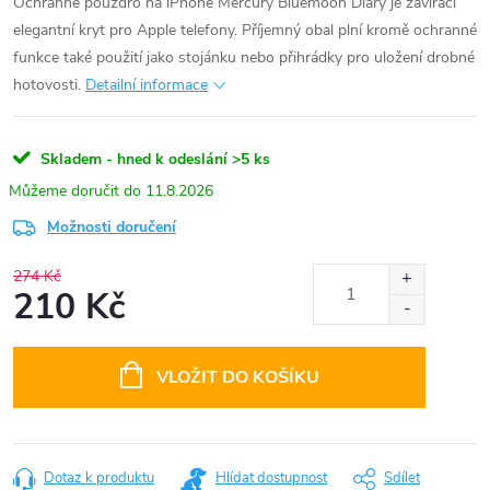
Ochranné pouzdro na iPhone Mercury Bluemoon Diary je zavírací
elegantní kryt pro Apple telefony. Příjemný obal plní kromě ochranné
funkce také použití jako stojánku nebo přihrádky pro uložení drobné
hotovosti.
Detailní informace
Skladem - hned k odeslání
>5 ks
11.8.2026
Možnosti doručení
274 Kč
210 Kč
Měrná
cena:
VLOŽIT DO KOŠÍKU
Dotaz k produktu
Hlídat dostupnost
Sdílet