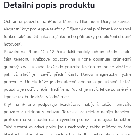
Detailní popis produktu
Ochranné pouzdro na iPhone Mercury Bluemoon Diary je zavírací
elegantní kryt pro Apple telefony. Příjemný obal plní kromě ochranné
funkce také použití jako stojánku nebo přihrádky pro uložení drobné
hotovosti.
Pouzdro na iPhone 12 / 12 Pro a další modely ochrání přední i zadní
část telefonu. Knížkové pouzdro na iPhone obsahuje průhledný
gumový kryt na záda, takže do pouzdra telefon pohodlně vložíte a
pak už stačí jen zavřít přední částí, kterou magneticky rychle
připevníte. Umělá kůže je dostatečně odolná a po ušpinění stačí
pouzdro jen otřít vlhkým hadříkem. Povrch je navíc lehce zdrsněný a
lépe se tak bude držet v jedné ruce.
Kryt na iPhone podporuje bezdrátové nabíjení, takže nemusíte
pouzdro z telefonu sundavat. Také ale lze telefon nabíjet kabelem,
protože má ve spodní části vyveden průřez na nabíjecí konektor.
Také ostatní ovládací prvky jsou zachovány, takže můžete ovládat
hlasitost, fotografovat a poslouchat hudbu nebo filmy, protože