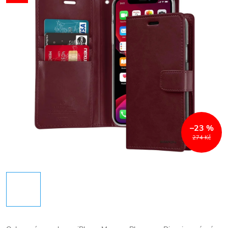
–23 %
274 Kč