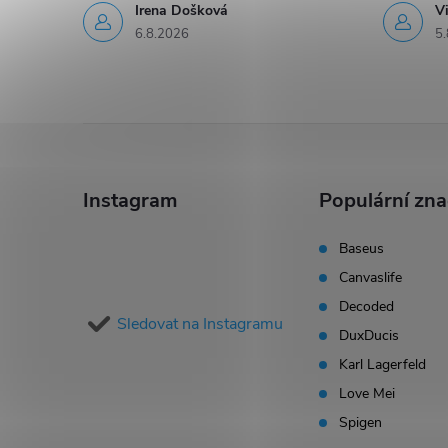
Irena Došková
V
6.8.2026
5.
Z
á
Instagram
Populární zn
p
Baseus
Canvaslife
a
Decoded
Sledovat na Instagramu
t
DuxDucis
Karl Lagerfeld
í
Love Mei
Spigen