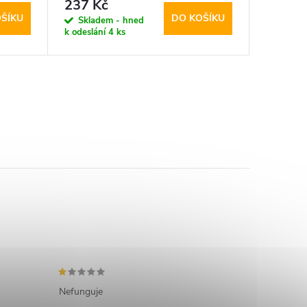
237 Kč
187 K
ŠÍKU
DO KOŠÍKU
Skladem - hned
Sklad
k odeslání
4 ks
k odeslán
Nefunguje