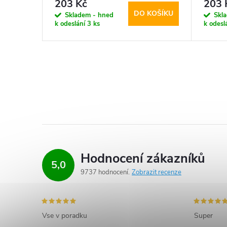
203 Kč
203 
KOŠÍKU
DO KOŠÍKU
Skladem - hned
Skl
k odeslání
3 ks
k odesl
Hodnocení zákazníků
5,0
9737 hodnocení
Zobrazit recenze
Vse v poradku
Super