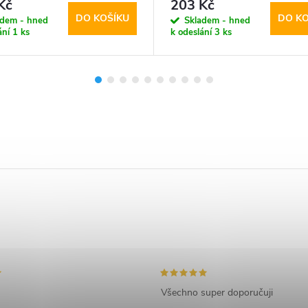
Kč
203 Kč
DO KOŠÍKU
DO KO
adem - hned
Skladem - hned
ání
1 ks
k odeslání
3 ks
Všechno super doporučuji