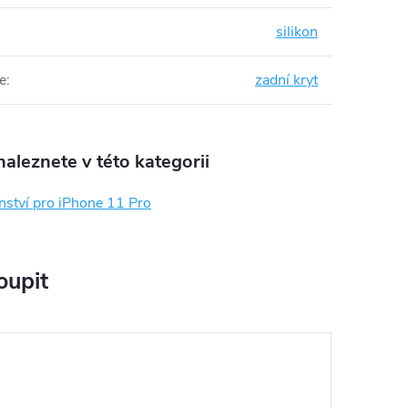
silikon
e
:
zadní kryt
aleznete v této kategorii
nství pro iPhone 11 Pro
oupit