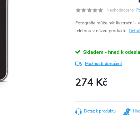
Neohodnoceno
P
Fotografie může být ilustrační - 
telefonu v názvu produktu.
Detai
Skladem - hned k odeslá
Možnosti doručení
274 Kč
Měrná
cena:
Dotaz k produktu
Hlí