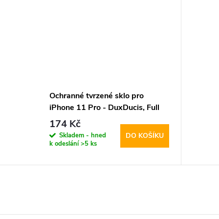
Ochranné tvrzené sklo pro
iPhone 11 Pro - DuxDucis, Full
Glass Black
174 Kč
Skladem - hned
DO KOŠÍKU
k odeslání
>5 ks