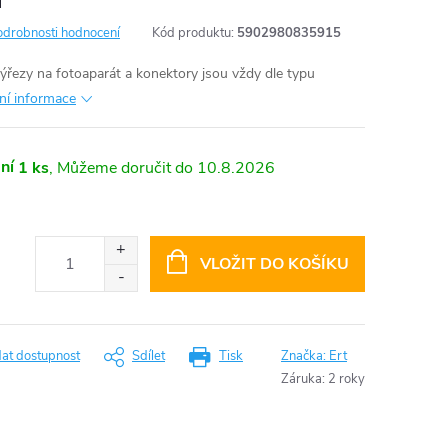
odrobnosti hodnocení
Kód produktu:
5902980835915
výřezy na fotoaparát a konektory jsou vždy dle typu
lní informace
ní
1 ks
10.8.2026
VLOŽIT DO KOŠÍKU
dat dostupnost
Sdílet
Tisk
Značka:
Ert
Záruka
:
2 roky