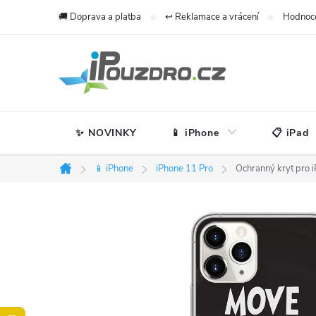
Přejít
🚚 Doprava a platba
↩️ Reklamace a vrácení
Hodnoc
na
obsah
✨ NOVINKY
📱 iPhone
📋 iPad
📱 iPhone
iPhone 11 Pro
Ochranný kryt pro 
Domů