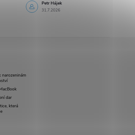
Petr Hájek
31.7.2026
k narozeninám
nství
š MacBook
bní dar
ice, která
ce