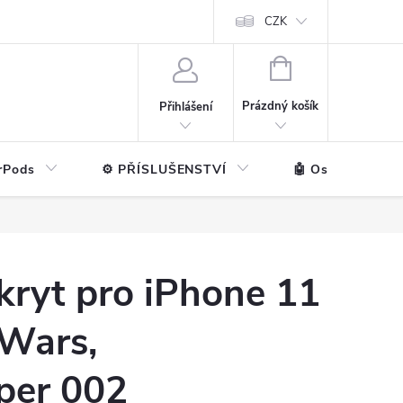
ntakt
💼 Pro firmy
CZK
NÁKUPNÍ
KOŠÍK
Prázdný košík
Přihlášení
rPods
⚙️ PŘÍSLUŠENSTVÍ
🤖 Ostatní značk
kryt pro iPhone 11
 Wars,
per 002