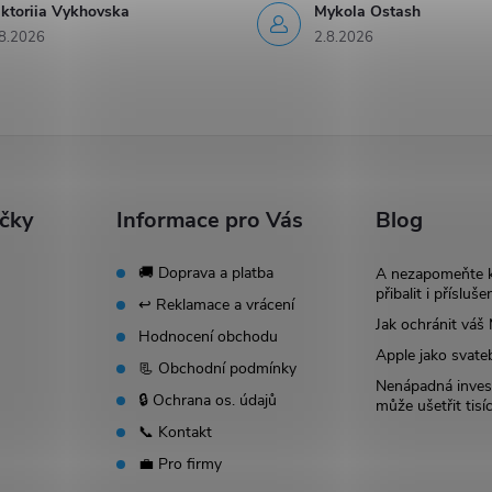
iktoriia Vykhovska
Mykola Ostash
8.2026
2.8.2026
ačky
Informace pro Vás
Blog
🚚 Doprava a platba
A nezapomeňte 
přibalit i přísluše
↩️ Reklamace a vrácení
Jak ochránit vá
Hodnocení obchodu
Apple jako svate
📃 Obchodní podmínky
Nenápadná invest
🔒 Ochrana os. údajů
může ušetřit tisí
📞 Kontakt
💼 Pro firmy