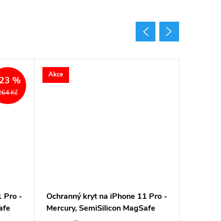
Akce
Akce
23 %
264 Kč
 Pro -
Ochranný kryt na iPhone 11 Pro -
Ochrann
afe
Mercury, SemiSilicon MagSafe
Mercury
Stone
Transpa