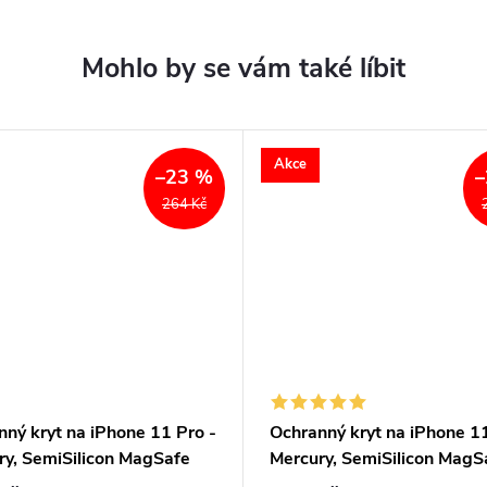
Akce
–23 %
–
264 Kč
ný kryt na iPhone 11 Pro -
Ochranný kryt na iPhone 11
ry, SemiSilicon MagSafe
Mercury, SemiSilicon MagS
Purple