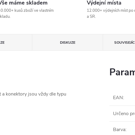
Vše máme skladem
Výdejní místa
0.000+ kusů zboží ve vlastním
12.000+ výdejních míst po 
kladu.
a SR.
ZE
DISKUZE
SOUVISEJÍ
Param
t a konektory jsou vždy dle typu
EAN
:
Určeno pr
Barva
: