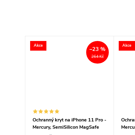
Akce
Akce
–23 %
264 Kč
11 Pro -
Ochranný kryt na iPhone 11 Pro -
Ochran
Mercury, SemiSilicon MagSafe
Mercu
Pink
Blue