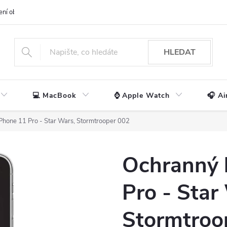
ení obchodu
📃 Obchodní podmínky
🔒 Ochrana os. údajů
📞 Ko
HLEDAT
💻 MacBook
⌚ Apple Watch
🎧 Ai
iPhone 11 Pro - Star Wars, Stormtrooper 002
Ochranný 
Pro - Star
Stormtroo