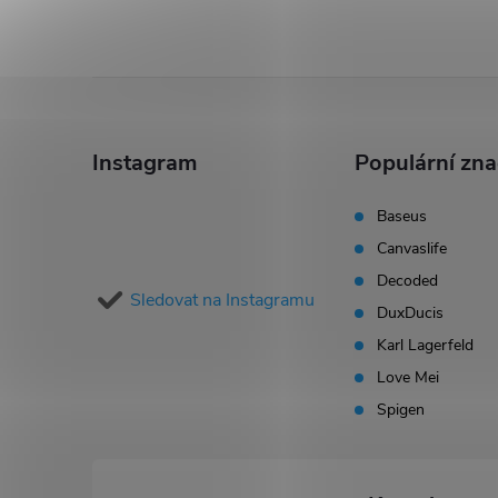
Z
á
Instagram
Populární zn
p
Baseus
Canvaslife
a
Decoded
Sledovat na Instagramu
t
DuxDucis
Karl Lagerfeld
í
Love Mei
Spigen