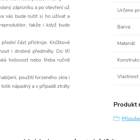
obný zápisníku a po otevření už
Určeno pr
a vás bude nutit si ho užívat a
reproduktor, takže i když bude
Barva
:
 přední část přístroje. Knížkové
Materiál
:
mout i drobné předměty. Do tří
malá hotovost nebo třeba ručně
Konstrukc
Vlastnost
:
íjení, použití tvrzeného skla i
tolik nápadný a v případě ztráty
Produkt n
Přísluš