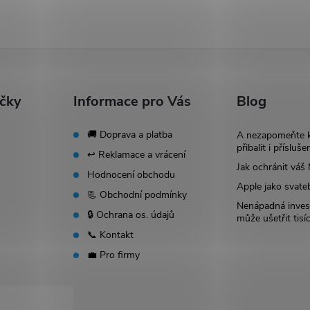
ačky
Informace pro Vás
Blog
🚚 Doprava a platba
A nezapomeňte 
přibalit i přísluše
↩️ Reklamace a vrácení
Jak ochránit vá
Hodnocení obchodu
Apple jako svate
📃 Obchodní podmínky
Nenápadná invest
🔒 Ochrana os. údajů
může ušetřit tisí
📞 Kontakt
💼 Pro firmy