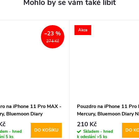
Akce
–23 %
274 Kč
ro na iPhone 11 Pro MAX -
Pouzdro na iPhone 11 Pro
ry, Bluemoon Diary
Mercury, Bluemoon Diary 
INK
Kč
210 Kč
DO KOŠÍKU
DO KO
adem - hned
Skladem - hned
ání
5 ks
k odeslání
>5 ks