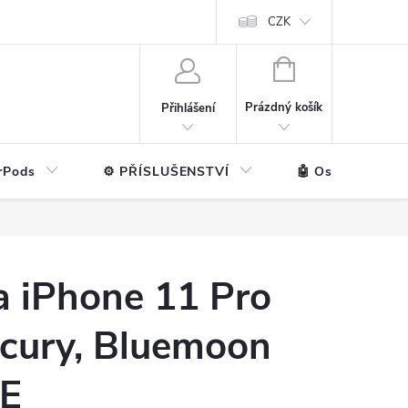
ntakt
💼 Pro firmy
CZK
NÁKUPNÍ
KOŠÍK
Prázdný košík
Přihlášení
rPods
⚙️ PŘÍSLUŠENSTVÍ
🤖 Ostatní značk
a iPhone 11 Pro
cury, Bluemoon
NE