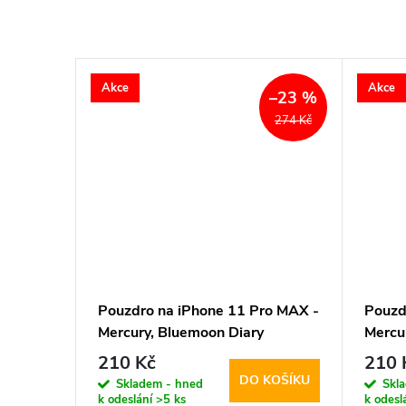
Akce
Akce
–23 %
274 Kč
Pouzdro na iPhone 11 Pro MAX -
Pouzd
Mercury, Bluemoon Diary
Mercu
BROWN
HOTP
210 Kč
210 
DO KOŠÍKU
Skladem - hned
Skl
k odeslání
>5 ks
k odesl