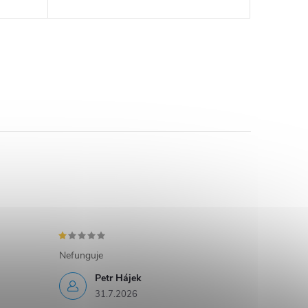
Nefunguje
Petr Hájek
31.7.2026