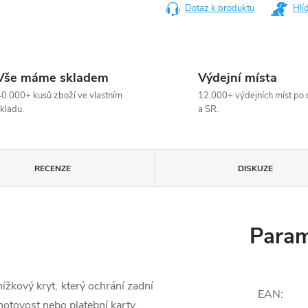
Dotaz k produktu
Hlí
Vše máme skladem
Výdejní místa
0.000+ kusů zboží ve vlastním
12.000+ výdejních míst po 
kladu.
a SR.
RECENZE
DISKUZE
Param
žkový kryt, který ochrání zadní
EAN
:
hotovost nebo platební karty.