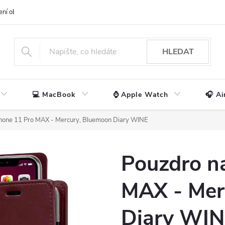
ení obchodu
📃 Obchodní podmínky
🔒 Ochrana os. údajů
📞 Ko
HLEDAT
💻 MacBook
⌚ Apple Watch
🎧 Ai
Phone 11 Pro MAX - Mercury, Bluemoon Diary WINE
Pouzdro n
MAX - Mer
Diary WI