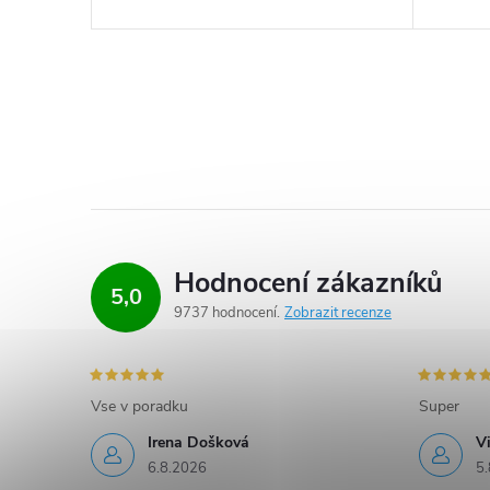
Hodnocení zákazníků
5,0
9737 hodnocení
Zobrazit recenze
Vse v poradku
Super
Irena Došková
V
6.8.2026
5.