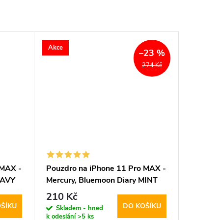
Akce
–23 %
274 Kč
 MAX -
Pouzdro na iPhone 11 Pro MAX -
NAVY
Mercury, Bluemoon Diary MINT
210 Kč
ŠÍKU
DO KOŠÍKU
Skladem - hned
k odeslání
>5 ks