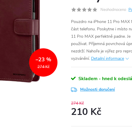
Neohodnoceno
P
Pouzdro na iPhone 11 Pro MAX Mer
část telefonu. Poskytne i místo 
11 Pro MAX perfektně padne. Je 
používat. Příjemná povrchová úpra
nezdrží. Nahoře je výřez pro repro
vyzvánění.
Detailní informace
–23 %
274 Kč
Skladem - hned k odeslá
Možnosti doručení
274 Kč
210 Kč
Měrná
cena: