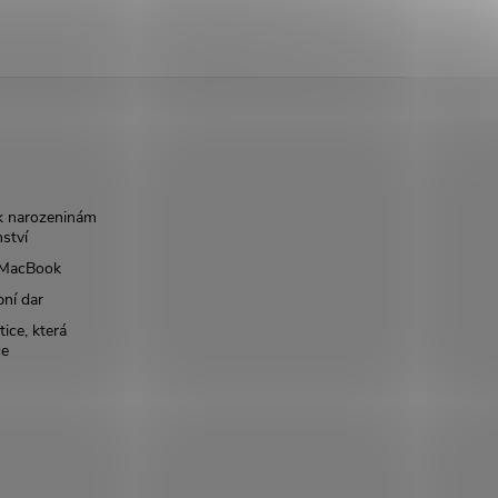
k narozeninám
nství
š MacBook
bní dar
ice, která
ce