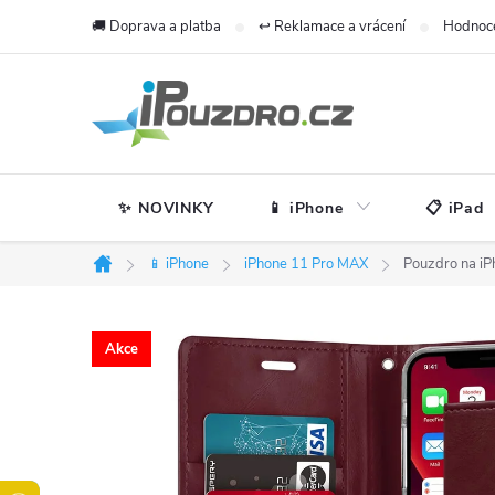
Přejít
🚚 Doprava a platba
↩️ Reklamace a vrácení
Hodnoc
na
obsah
✨ NOVINKY
📱 iPhone
📋 iPad
📱 iPhone
iPhone 11 Pro MAX
Pouzdro na i
Domů
Akce