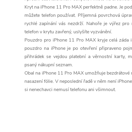
Kryt na iPhone 11
Pro
MAX perfektně padne. Je pod
můžete telefon používat. Příjemná povrchová úprav
rychlé zapínání vás nezdrží. Nahoře je výřez pro 
telefon v krytu zavřený, uslyšíte vyzvánění.
Pouzdro pro iPhone 11 Pro
MAX kryje celá záda i
pouzdro na iPhone je po otevření připraveno poj
přihrádek se vejdou platební a věrnostní karty, 
psaný nákupní seznam.
Obal na iPhone 11 Pro
MAX umožňuje bezdrátové nab
nasazení fólie. V neposlední řadě v něm není iPhone 
si nenechavci nemusí telefonu ani všimnout.