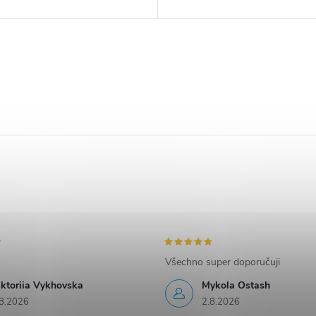
Všechno super doporučuji
iktoriia Vykhovska
Mykola Ostash
8.2026
2.8.2026