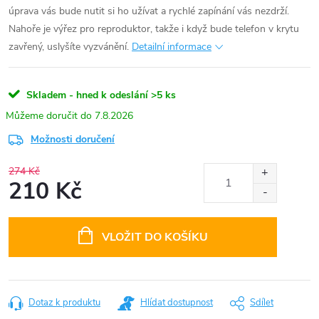
úprava vás bude nutit si ho užívat a rychlé zapínání vás nezdrží.
Nahoře je výřez pro reproduktor, takže i když bude telefon v krytu
zavřený, uslyšíte vyzvánění.
Detailní informace
Skladem - hned k odeslání
>5 ks
7.8.2026
Možnosti doručení
274 Kč
210 Kč
Měrná
cena:
VLOŽIT DO KOŠÍKU
Dotaz k produktu
Hlídat dostupnost
Sdílet