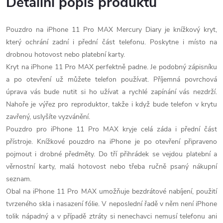
Detailní popis produktu
Pouzdro na iPhone 11 Pro MAX Mercury Diary je knížkový kryt,
který ochrání zadní i přední část telefonu. Poskytne i místo na
drobnou hotovost nebo platební karty.
Kryt na iPhone 11
Pro
MAX perfektně padne. Je podobný zápisníku
a po otevření už můžete telefon používat. Příjemná povrchová
úprava vás bude nutit si ho užívat a rychlé zapínání vás nezdrží.
Nahoře je výřez pro reproduktor, takže i když bude telefon v krytu
zavřený, uslyšíte vyzvánění.
Pouzdro pro iPhone 11 Pro
MAX kryje celá záda i přední část
přístroje. Knížkové pouzdro na iPhone je po otevření připraveno
pojmout i drobné předměty. Do tří přihrádek se vejdou platební a
věrnostní karty, malá hotovost nebo třeba ručně psaný nákupní
seznam.
Obal na iPhone 11 Pro
MAX umožňuje bezdrátové nabíjení, použití
tvrzeného skla i nasazení fólie. V neposlední řadě v něm není iPhone
tolik nápadný a v případě ztráty si nenechavci nemusí telefonu ani