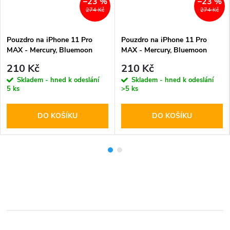
–23 %
–23 %
274 Kč
274 Kč
Pouzdro na iPhone 11 Pro
Pouzdro na iPhone 11 Pro
MAX - Mercury, Bluemoon
MAX - Mercury, Bluemoon
Diary HOTPINK
Diary NAVY
210 Kč
210 Kč
Skladem - hned k odeslání
Skladem - hned k odeslání
5 ks
>5 ks
DO KOŠÍKU
DO KOŠÍKU