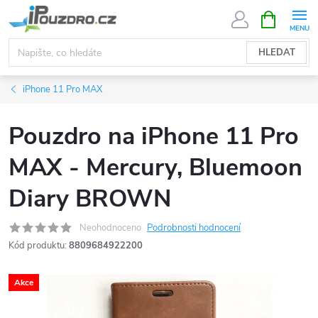
Přejít
NÁKUPNÍ
KOŠÍK
na
obsah
HLEDAT
iPhone 11 Pro MAX
Pouzdro na iPhone 11 Pro
MAX - Mercury, Bluemoon
Diary BROWN
Neohodnoceno
Podrobnosti hodnocení
Kód produktu:
8809684922200
Akce