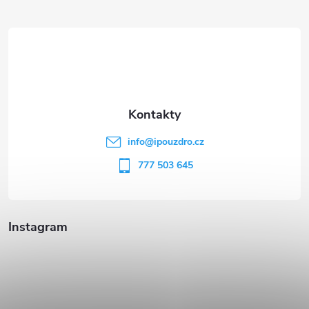
Z
á
p
a
t
info
@
ipouzdro.cz
í
777 503 645
Instagram