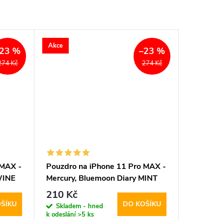
Akce
23 %
–23 %
274 Kč
274 Kč
 MAX -
Pouzdro na iPhone 11 Pro MAX -
WINE
Mercury, Bluemoon Diary MINT
210 Kč
ŠÍKU
DO KOŠÍKU
Skladem - hned
k odeslání
>5 ks