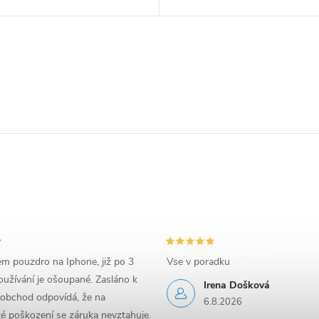
em pouzdro na Iphone, již po 3
Vse v poradku
užívání je ošoupané. Zasláno k
Irena Došková
 obchod odpovídá, že na
6.8.2026
é poškození se záruka nevztahuje.