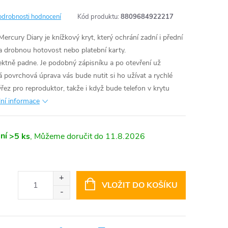
odrobnosti hodnocení
Kód produktu:
8809684922217
cury Diary je knížkový kryt, který ochrání zadní i přední
na drobnou hotovost nebo platební karty.
ktně padne. Je podobný zápisníku a po otevření už
á povrchová úprava vás bude nutit si ho užívat a rychlé
ýřez pro reproduktor, takže i když bude telefon v krytu
lní informace
ní
>5 ks
11.8.2026
VLOŽIT DO KOŠÍKU