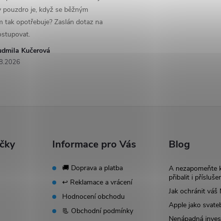
y pouzdro je, když se běžným
 tak opotřebuje? Zaslán dotaz na
ostupovat.
udmila Kučerová
8.2026
ačky
Informace pro Vás
Blog
🚚 Doprava a platba
A nezapomeňte 
přibalit i přísluše
↩️ Reklamace a vrácení
Jak ochránit vá
Hodnocení obchodu
Apple jako svate
📃 Obchodní podmínky
Nenápadná invest