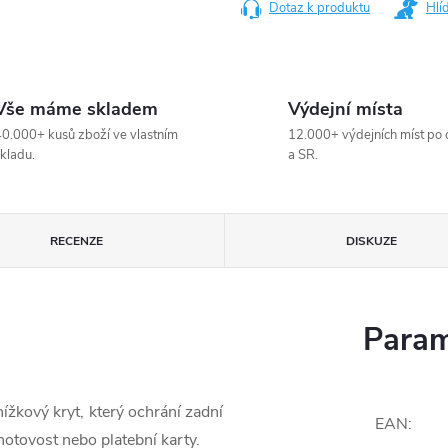
Dotaz k produktu
Hlí
Vše máme skladem
Výdejní místa
0.000+ kusů zboží ve vlastním
12.000+ výdejních míst po 
kladu.
a SR.
RECENZE
DISKUZE
Param
žkový kryt, který ochrání zadní
EAN
:
hotovost nebo platební karty.