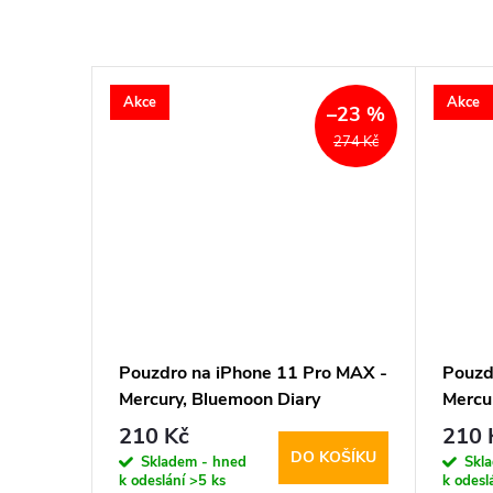
Akce
Akce
–23 %
274 Kč
Pouzdro na iPhone 11 Pro MAX -
Pouzd
Mercury, Bluemoon Diary
Mercu
BROWN
HOTP
210 Kč
210 
DO KOŠÍKU
Skladem - hned
Skl
k odeslání
>5 ks
k odesl