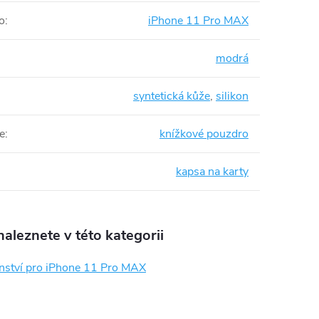
o
:
iPhone 11 Pro MAX
modrá
syntetická kůže
,
silikon
e
:
knížkové pouzdro
kapsa na karty
aleznete v této kategorii
enství pro iPhone 11 Pro MAX