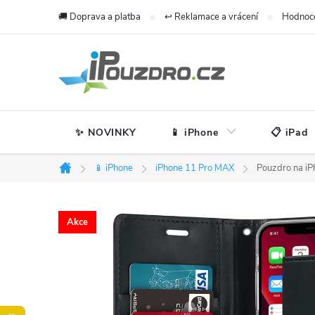
Přejít
🚚 Doprava a platba
↩️ Reklamace a vrácení
Hodnoc
na
obsah
✨ NOVINKY
📱 iPhone
📋 iPad
📱 iPhone
iPhone 11 Pro MAX
Pouzdro na i
Domů
Akce