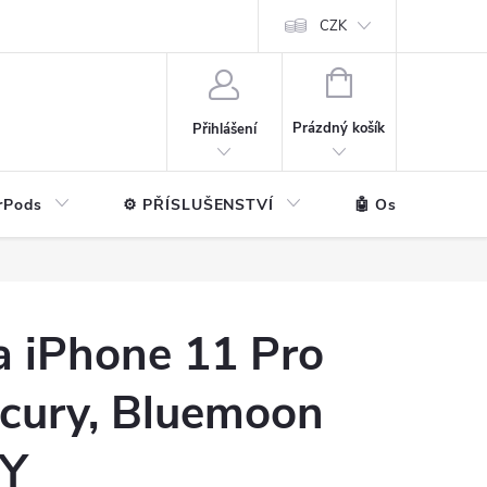
ntakt
💼 Pro firmy
CZK
NÁKUPNÍ
KOŠÍK
Prázdný košík
Přihlášení
rPods
⚙️ PŘÍSLUŠENSTVÍ
🤖 Ostatní značk
a iPhone 11 Pro
cury, Bluemoon
VY