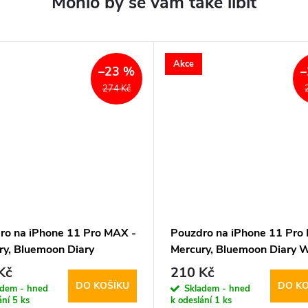
Akce
–23 %
–
274 Kč
ro na iPhone 11 Pro MAX -
Pouzdro na iPhone 11 Pro
ry, Bluemoon Diary
Mercury, Bluemoon Diary 
INK
Kč
210 Kč
DO KOŠÍKU
DO KO
adem - hned
Skladem - hned
ání
5 ks
k odeslání
1 ks