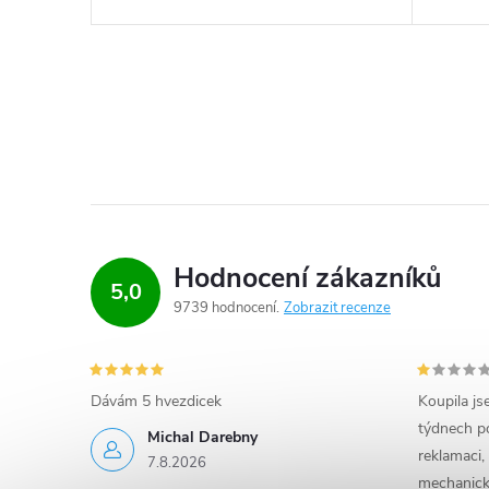
Hodnocení zákazníků
5,0
9739 hodnocení
Zobrazit recenze
Dávám 5 hvezdicek
Koupila js
týdnech po
Michal Darebny
reklamaci,
7.8.2026
mechanick