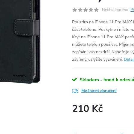
Neohodnoceno
P
Pouzdro na iPhone 11 Pro MAX Mer
část telefonu. Poskytne i místo 
Kryt na iPhone 11
Pro
MAX perfe
můžete telefon používat. Příjemn
zapínání vás nezdrží. Nahoře je v
zavřený, uslyšíte vyzvánění.
Detai
Skladem - hned k odeslá
Možnosti doručení
210 Kč
Měrná
cena: