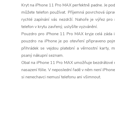
Kryt na iPhone 11
Pro
MAX perfektně padne. Je pod
můžete telefon používat. Příjemná povrchová úprav
rychlé zapínání vás nezdrží. Nahoře je výřez pro 
telefon v krytu zavřený, uslyšíte vyzvánění.
Pouzdro pro iPhone 11 Pro
MAX kryje celá záda i
pouzdro na iPhone je po otevření připraveno poj
přihrádek se vejdou platební a věrnostní karty, 
psaný nákupní seznam.
Obal na iPhone 11 Pro
MAX umožňuje bezdrátové nab
nasazení fólie. V neposlední řadě v něm není iPhone 
si nenechavci nemusí telefonu ani všimnout.