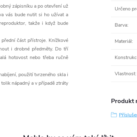
obný zápisníku a po otevření už
Určeno pr
a vás bude nutit si ho užívat a
reproduktor, takže i když bude
Barva
:
 přední část přístroje. Knížkové
Materiál
:
mout i drobné předměty. Do tří
malá hotovost nebo třeba ručně
Konstrukc
Vlastnost
:
íjení, použití tvrzeného skla i
tolik nápadný a v případě ztráty
Produkt n
Přísluš