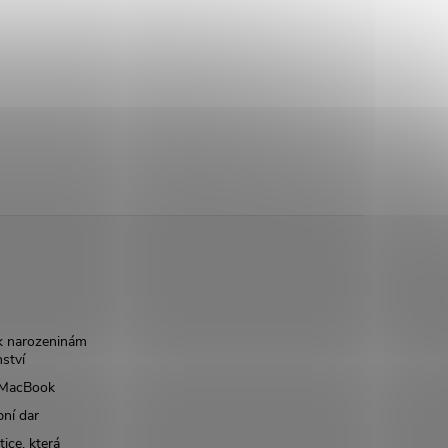
k narozeninám
nství
š MacBook
bní dar
ice, která