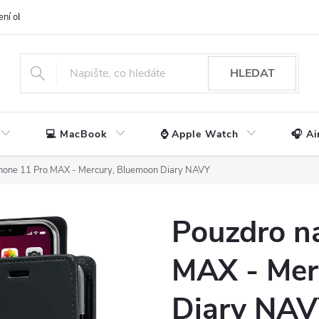
ení obchodu
📃 Obchodní podmínky
🔒 Ochrana os. údajů
📞 Ko
HLEDAT
💻 MacBook
⌚ Apple Watch
🎧 Ai
Phone 11 Pro MAX - Mercury, Bluemoon Diary NAVY
Pouzdro n
MAX - Mer
Diary NA