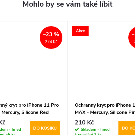
Akce
–23 %
–
274 Kč
nný kryt pro iPhone 11 Pro
Ochranný kryt pro iPhone 
 Mercury, Silicone Red
MAX - Mercury, Silicone Pi
Sand
Kč
210 Kč
DO KOŠÍKU
DO KO
adem - hned
Skladem - hned
ání
>5 ks
k odeslání
1 ks