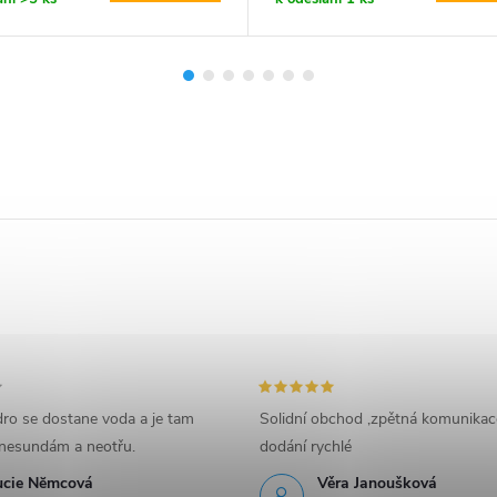
ro se dostane voda a je tam
Solidní obchod ,zpětná komunikac
nesundám a neotřu.
dodání rychlé
ucie Nĕmcová
Věra Janoušková