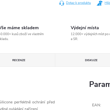
Dotaz k produktu
Hlí
Vše máme skladem
Výdejní místa
0.000+ kusů zboží ve vlastním
12.000+ výdejních míst po 
kladu.
a SR.
RECENZE
DISKUZE
Param
licone perfektně ochrání před
EAN
:
lné ovládání zařízení.