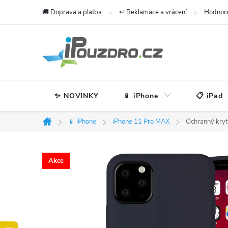
Přejít
🚚 Doprava a platba
↩️ Reklamace a vrácení
Hodnoc
na
obsah
✨ NOVINKY
📱 iPhone
📋 iPad
📱 iPhone
iPhone 11 Pro MAX
Ochranný kryt
Domů
Akce