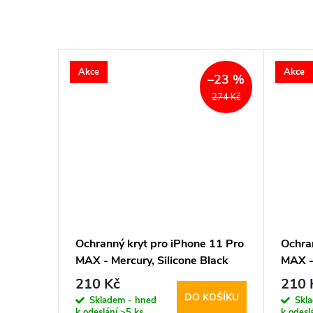
Akce
Akce
–23 %
–23 %
274 Kč
274 Kč
e 11 Pro
Ochranný kryt pro iPhone 11 Pro
Ochra
Purple
MAX - Mercury, Silicone Black
MAX -
210 Kč
210 
KOŠÍKU
DO KOŠÍKU
Skladem - hned
Skl
k odeslání
>5 ks
k odesl