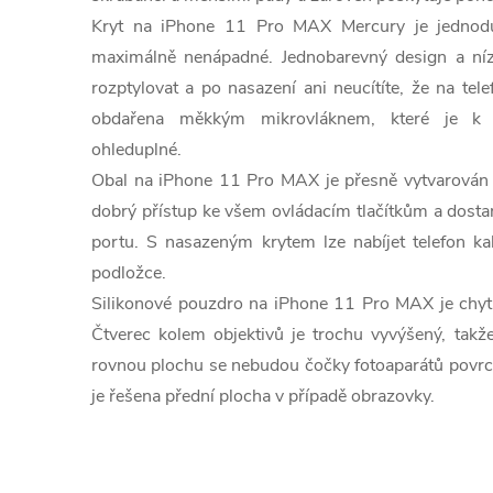
Kryt na iPhone 11 Pro MAX Mercury je jednodu
maximálně nenápadné. Jednobarevný design a níz
rozptylovat a po nasazení ani neucítíte, že na tele
obdařena měkkým mikrovláknem, které je k 
ohleduplné.
Obal na iPhone 11 Pro MAX je přesně vytvarován 
dobrý přístup ke všem ovládacím tlačítkům a dostan
portu. S nasazeným krytem lze nabíjet telefon ka
podložce.
Silikonové pouzdro na iPhone 11 Pro MAX je chytře
Čtverec kolem objektivů je trochu vyvýšený, takže
rovnou plochu se nebudou čočky fotoaparátů povrch
je řešena přední plocha v případě obrazovky.