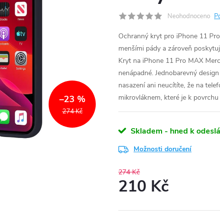
Neohodnoceno
P
Ochranný kryt pro iPhone 11 Pro
menšími pády a zároveň poskytuje
Kryt na iPhone 11 Pro MAX Mercu
nenápadné. Jednobarevný design a
nasazení ani neucítíte, že na tel
mikrovláknem, které je k povrchu
–23 %
274 Kč
Skladem - hned k odeslá
Možnosti doručení
274 Kč
210 Kč
Měrná
cena: