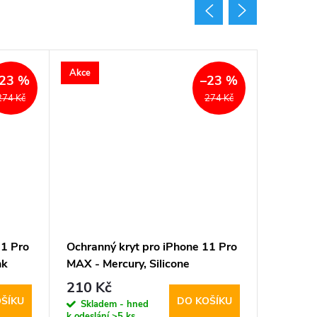
Akce
Akce
23 %
–23 %
274 Kč
274 Kč
11 Pro
Ochranný kryt pro iPhone 11 Pro
Ochrann
nk
MAX - Mercury, Silicone
MAX - M
Lavender Gray
210 Kč
210 K
ŠÍKU
DO KOŠÍKU
Skladem - hned
Sklad
k odeslání
>5 ks
k odeslán