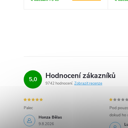
Hodnocení zákazníků
5,0
9742 hodnocení
Zobrazit recenze
Palec
Pod pouzd
dokud ho 
Honza Bělas
9.8.2026
L