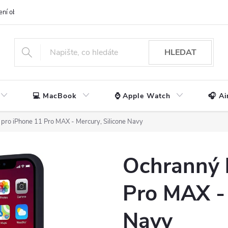
ení obchodu
📃 Obchodní podmínky
🔒 Ochrana os. údajů
📞 Ko
HLEDAT
💻 MacBook
⌚ Apple Watch
🎧 Ai
 pro iPhone 11 Pro MAX - Mercury, Silicone Navy
Ochranný 
Pro MAX - 
Navy