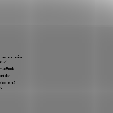
k narozeninám
nství
š MacBook
bní dar
ice, která
ce