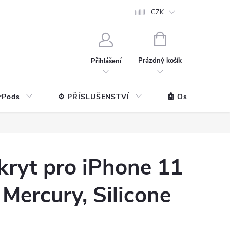
ntakt
💼 Pro firmy
CZK
NÁKUPNÍ
KOŠÍK
Prázdný košík
Přihlášení
rPods
⚙️ PŘÍSLUŠENSTVÍ
🤖 Ostatní značk
kryt pro iPhone 11
Mercury, Silicone