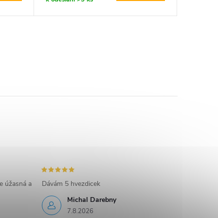
e úžasná a
Dávám 5 hvezdicek
Michal Darebny
7.8.2026