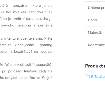
chým pouzdrem, které je ale
Určeno pr
ká tloušťka vás nebudou nijak
fonu je. Vnitřní část pouzdra je
Barva
:
povrchu telefonu maximálně
Materiál
:
pro tento model telefonu. Máte
ete se i k nabíjecímu Lightning
Konstrukc
belem i bezdrátově na nabíjecí
 řešeno v oblasti fotoaparátů.
Produkt n
 při položení telefonu zády na
Přísluš
u dotýkat a neodřou se. Stejně