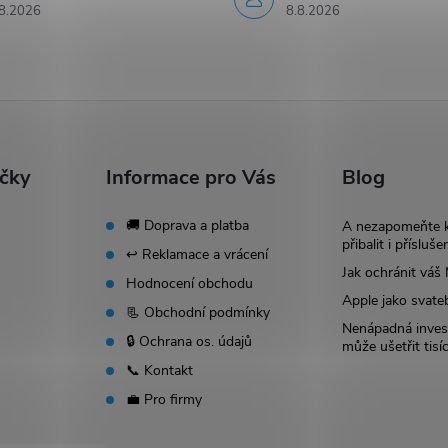
8.2026
8.8.2026
ačky
Informace pro Vás
Blog
🚚 Doprava a platba
A nezapomeňte 
přibalit i přísluše
↩️ Reklamace a vrácení
Jak ochránit vá
Hodnocení obchodu
Apple jako svate
📃 Obchodní podmínky
Nenápadná invest
🔒 Ochrana os. údajů
může ušetřit tisí
📞 Kontakt
💼 Pro firmy