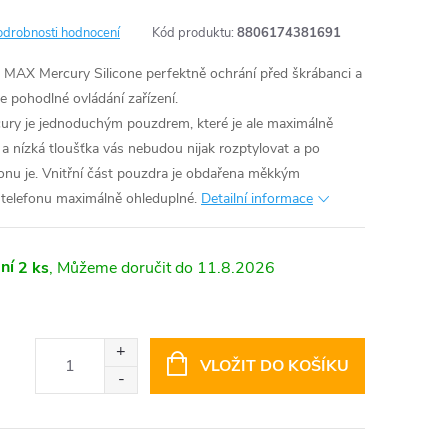
odrobnosti hodnocení
Kód produktu:
8806174381691
 MAX Mercury Silicone perfektně ochrání před škrábanci a
 pohodlné ovládání zařízení.
ry je jednoduchým pouzdrem, které je ale maximálně
 nízká tloušťka vás nebudou nijak rozptylovat a po
efonu je. Vnitřní část pouzdra je obdařena měkkým
 telefonu maximálně ohleduplné.
Detailní informace
ní
2 ks
11.8.2026
VLOŽIT DO KOŠÍKU