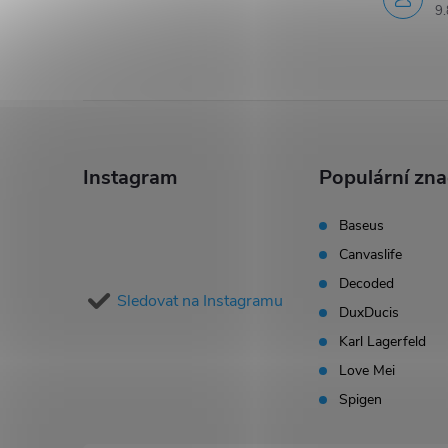
9.
Z
á
Instagram
Populární zn
p
Baseus
Canvaslife
a
Decoded
Sledovat na Instagramu
t
DuxDucis
Karl Lagerfeld
í
Love Mei
Spigen