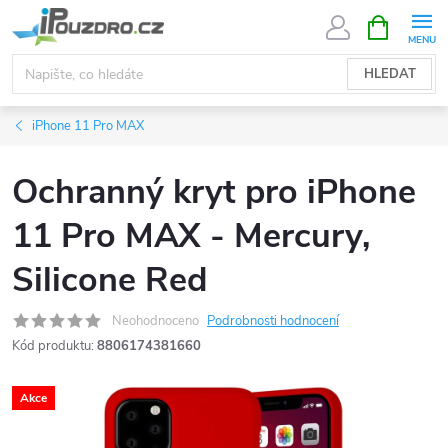
Přejít
NÁKUPNÍ
KOŠÍK
na
obsah
HLEDAT
iPhone 11 Pro MAX
Ochranný kryt pro iPhone
11 Pro MAX - Mercury,
Silicone Red
Neohodnoceno
Podrobnosti hodnocení
Kód produktu:
8806174381660
Akce