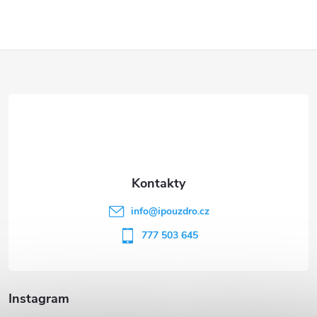
Z
á
p
a
t
info
@
ipouzdro.cz
í
777 503 645
Instagram