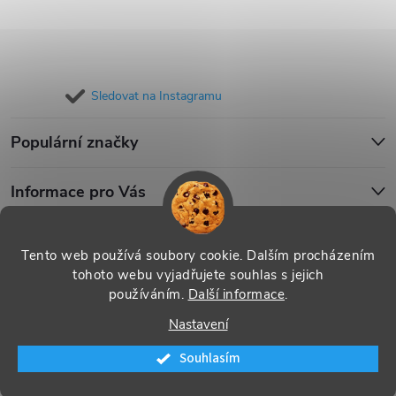
Sledovat na Instagramu
Populární značky
Informace pro Vás
Blog
Tento web používá soubory cookie. Dalším procházením
tohoto webu vyjadřujete souhlas s jejich
používáním.
Další informace
.
Copyright 2026
iPouzdro.cz
. Všechna práva vyhrazena.
Upravit
Nastavení
nastavení cookies
Souhlasím
Vytvořil Shoptet