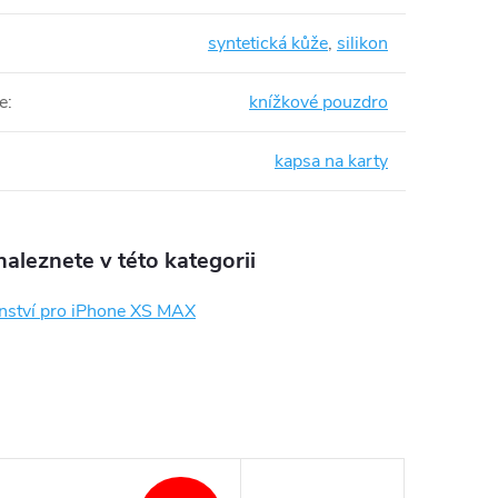
syntetická kůže
,
silikon
e
:
knížkové pouzdro
kapsa na karty
aleznete v této kategorii
enství pro iPhone XS MAX