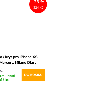
–23 %
324 Kč
 / kryt pro iPhone XS
Mercury, Milano Diary
lue
č
DO KOŠÍKU
dem - hned
ní
5 ks