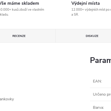
Vše máme skladem
Výdejní místa
0.000+ kusů zboží ve vlastním
12.000+ výdejních míst po 
kladu.
a SR.
RECENZE
DISKUZE
Param
EAN
:
Určeno pr
 bankovky
Barva
: