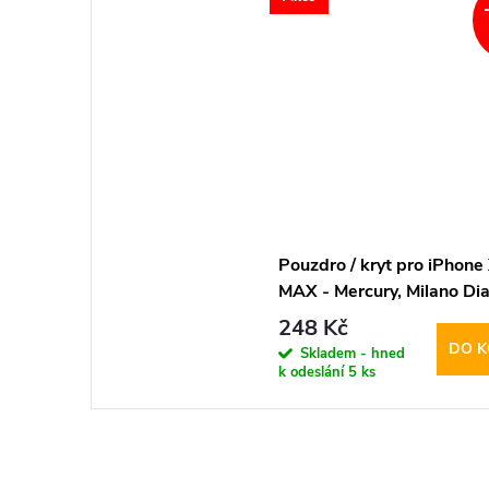
Pouzdro / kryt pro iPhone
MAX - Mercury, Milano Dia
Beige/Brown
248 Kč
DO K
Skladem - hned
k odeslání
5 ks