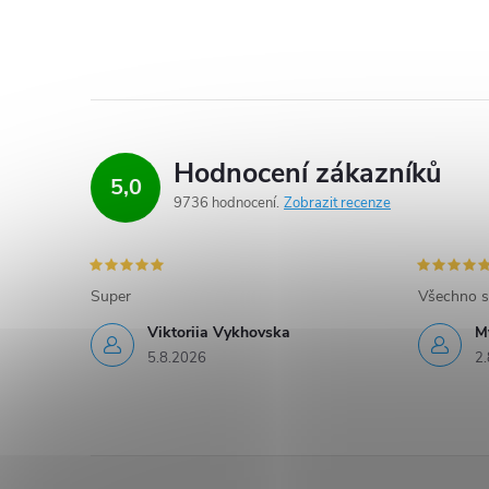
Hodnocení zákazníků
5,0
9736 hodnocení
Zobrazit recenze
Super
Všechno s
Viktoriia Vykhovska
M
5.8.2026
2.
Z