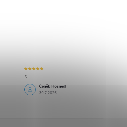
5
Čeněk Hosnedl
30.7.2026