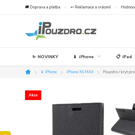
Přejít
🚚 Doprava a platba
↩️ Reklamace a vrácení
Hodnoc
na
obsah
✨ NOVINKY
📱 iPhone
📋 iPad
📱 iPhone
iPhone XS MAX
Pouzdro / kryt pr
Domů
Akce