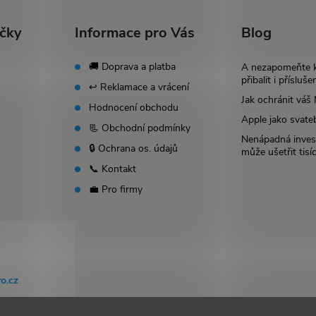
ačky
Informace pro Vás
Blog
🚚 Doprava a platba
A nezapomeňte 
přibalit i přísluše
↩️ Reklamace a vrácení
Jak ochránit vá
Hodnocení obchodu
Apple jako svate
📃 Obchodní podmínky
Nenápadná invest
🔒 Ochrana os. údajů
může ušetřit tisí
📞 Kontakt
💼 Pro firmy
o.cz