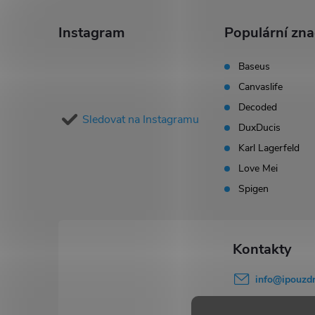
á
Instagram
Populární zn
p
Baseus
Canvaslife
a
Decoded
Sledovat na Instagramu
t
DuxDucis
Karl Lagerfeld
í
Love Mei
Spigen
info
@
ipouzdr
777 503 645