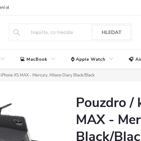
ení obchodu
📃 Obchodní podmínky
🔒 Ochrana os. údajů
📞 Ko
HLEDAT
💻 MacBook
⌚ Apple Watch
🎧 Ai
o iPhone XS MAX - Mercury, Milano Diary Black/Black
Pouzdro / 
MAX - Merc
Black/Bla