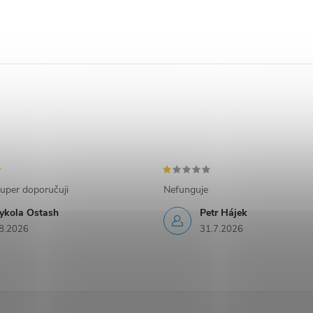
uper doporučuji
Nefunguje
ykola Ostash
Petr Hájek
8.2026
31.7.2026