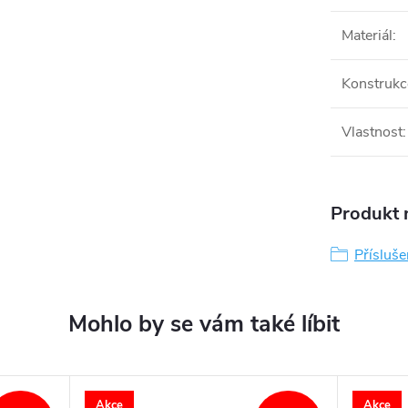
Materiál
:
Konstrukc
Vlastnost
:
Produkt n
Přísluš
Akce
Akce