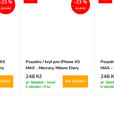
–23 %
–23 %
324 Kč
324 Kč
 XS
Pouzdro / kryt pro iPhone XS
Pouzdro
ry
MAX - Mercury, Milano Diary
MAX - 
Orange/Orange
Blue/B
248 Kč
248 K
OŠÍKU
DO KOŠÍKU
Skladem - hned
Skla
k odeslání
>5 ks
k odeslá