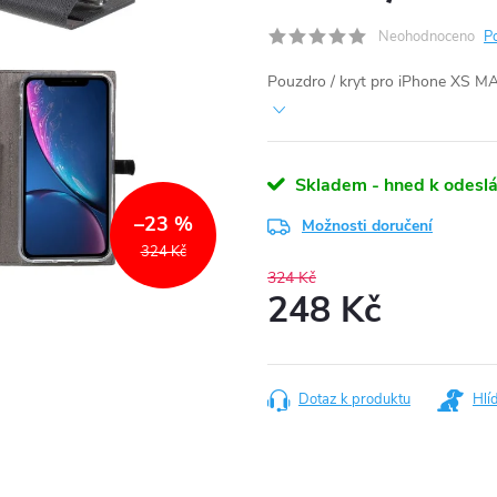
Neohodnoceno
P
Pouzdro / kryt pro iPhone XS MA
Skladem - hned k odeslá
–23 %
Možnosti doručení
324 Kč
324 Kč
248 Kč
Měrná
cena:
Dotaz k produktu
Hlí