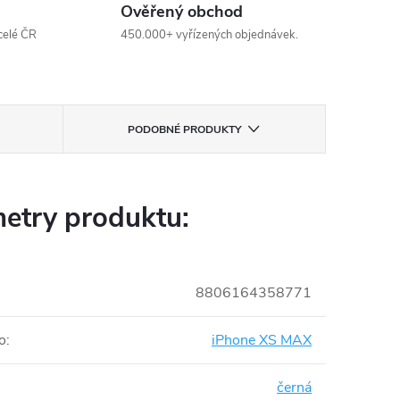
Ověřený obchod
celé ČR
450.000+ vyřízených objednávek.
PODOBNÉ PRODUKTY
etry produktu:
8806164358771
o
:
iPhone XS MAX
černá