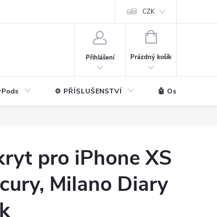
ntakt
💼 Pro firmy
CZK
NÁKUPNÍ
KOŠÍK
Prázdný košík
Přihlášení
rPods
⚙️ PŘÍSLUŠENSTVÍ
🤖 Ostatní značk
kryt pro iPhone XS
ury, Milano Diary
ck