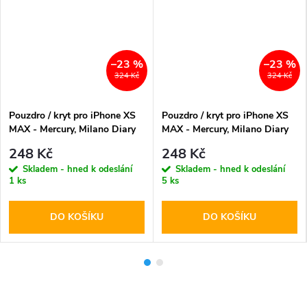
–23 %
–23 %
324 Kč
324 Kč
Pouzdro / kryt pro iPhone XS
Pouzdro / kryt pro iPhone XS
MAX - Mercury, Milano Diary
MAX - Mercury, Milano Diary
Black/Black
Beige/Brown
248 Kč
248 Kč
Skladem - hned k odeslání
Skladem - hned k odeslání
1 ks
5 ks
DO KOŠÍKU
DO KOŠÍKU