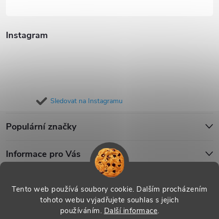
Instagram
Sledovat na Instagramu
Populární značky
Informace pro Vás
Blog
Tento web používá soubory cookie. Dalším procházením
tohoto webu vyjadřujete souhlas s jejich
používáním.
Další informace
.
Copyright 2026
iPouzdro.cz
. Všechna práva vyhrazena.
Upravit