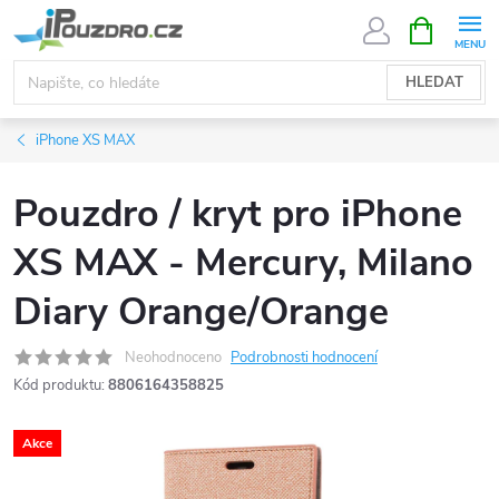
Přejít
NÁKUPNÍ
KOŠÍK
na
obsah
HLEDAT
iPhone XS MAX
Pouzdro / kryt pro iPhone
XS MAX - Mercury, Milano
Diary Orange/Orange
Neohodnoceno
Podrobnosti hodnocení
Kód produktu:
8806164358825
Akce