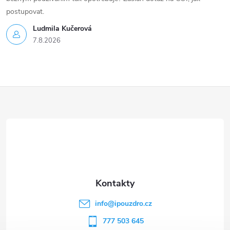
postupovat.
Ludmila Kučerová
7.8.2026
Z
á
p
a
t
info
@
ipouzdro.cz
í
777 503 645