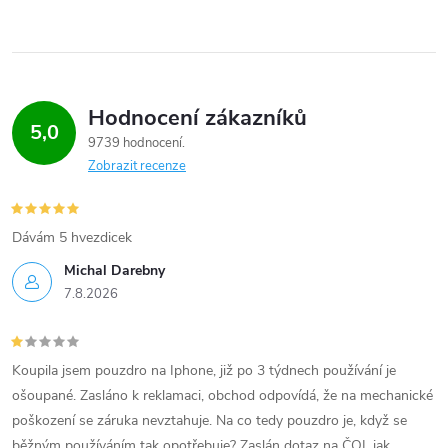
Hodnocení zákazníků
5,0
9739 hodnocení
Zobrazit recenze
Dávám 5 hvezdicek
Michal Darebny
7.8.2026
Koupila jsem pouzdro na Iphone, již po 3 týdnech používání je
ošoupané. Zasláno k reklamaci, obchod odpovídá, že na mechanické
poškození se záruka nevztahuje. Na co tedy pouzdro je, když se
běžným používáním tak opotřebuje? Zaslán dotaz na ČOI, jak