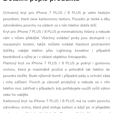
Ochranný kryt pro iPhone 7 PLUS / 8 PLUS je velmi hezkým
pouzdrem, které nese karbonovou texturu. Pouzdro je tenké a díky
zdrsněnému povrchu na zádech se s ním telefon dobře drží.
Kryt pro iPhone 7 PLUS / 8 PLUS je minimalisticky řešený a nebude
vám v ničem překážet. Všechny ovládací prvky jsou dostupné i s
nasazeným krytem, takže můžete ovládat hlasitost postranními
tlačítky, nabíjet telefon přes Lightning konektor i případně
bezdrátově a výřez je i v oblasti objektivu fotoaparátu.
Plastový kryt na iPhone 7 PLUS / 8 PLUS je pokryt i gumovou
vrstvou, která je maximálně pružná a pohodlně tak telefon do
pouzdra vložíte. Bude výborně tlumit i případné pády a ochrání záda
i rohy zařízení. Povrch je zároveň prodyšný a nebude se s ním
telefon moc zahřívat v případech, kdy potřebujete využít vyšší výkon
nebo ho nabíjíte.
Karbonový kryt na iPhone 7 PLUS / 8 PLUS má na svém povrchu
zdrsněnou vrstvu, která plně imituje karbon a když po ní přejedete