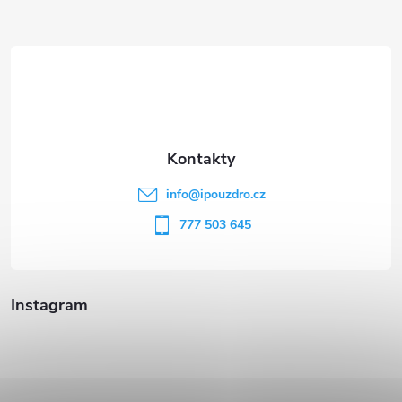
Z
á
p
a
t
info
@
ipouzdro.cz
í
777 503 645
Instagram