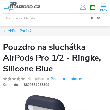
Přejít
NÁKUPNÍ
KOŠÍK
na
obsah
HLEDAT
AirPods Pro 1 / 2
Pouzdro na sluchátka
AirPods Pro 1/2 - Ringke,
Silicone Blue
Neohodnoceno
Podrobnosti hodnocení
Kód produktu:
8809881268309