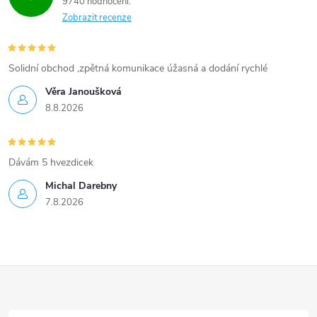
9740 hodnocení
Zobrazit recenze
Solidní obchod ,zpětná komunikace úžasná a dodání rychlé
Věra Janoušková
8.8.2026
Dávám 5 hvezdicek
Michal Darebny
7.8.2026
Z