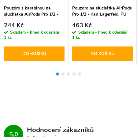
Pouzdro s karabinou na
Pouzdro na sluchátka AirPods
sluchátka AirPods Pro 1/2 -
Pro 1/2 - Karl Lagerfeld, PU
Tech-Protect, Silicone Hook
Embossed Choupette Head
244 Kč
463 Kč
Black
Black
Skladem - hned k odeslání
Skladem - hned k odeslání
1 ks
1 ks
DO KOŠÍKU
DO KOŠÍKU
Hodnocení zákazníků
5,0