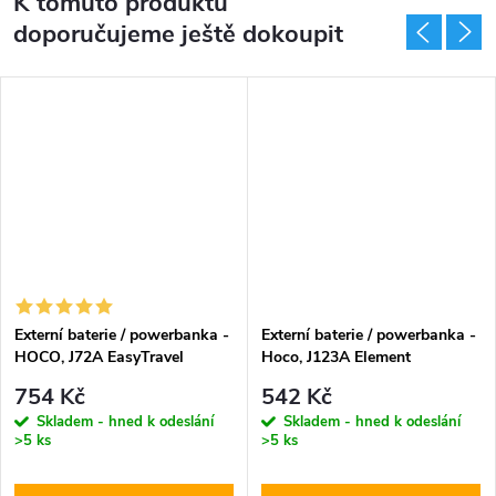
K tomuto produktu
doporučujeme ještě dokoupit
Externí baterie / powerbanka -
Externí baterie / powerbanka -
HOCO, J72A EasyTravel
Hoco, J123A Element
20000mAh Black
20000mAh Black
754 Kč
542 Kč
Skladem - hned k odeslání
Skladem - hned k odeslání
>5 ks
>5 ks