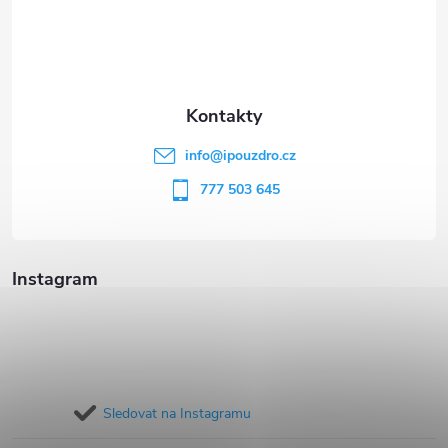
á
p
a
t
info
@
ipouzdro.cz
í
777 503 645
Instagram
Sledovat na Instagramu