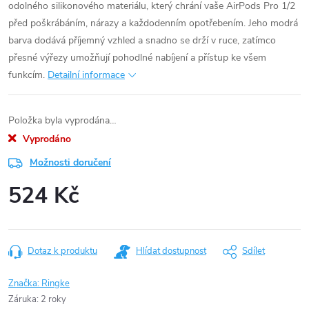
odolného silikonového materiálu, který chrání vaše AirPods Pro 1/2
před poškrábáním, nárazy a každodenním opotřebením. Jeho modrá
barva dodává příjemný vzhled a snadno se drží v ruce, zatímco
přesné výřezy umožňují pohodlné nabíjení a přístup ke všem
funkcím.
Detailní informace
Položka byla vyprodána…
Vyprodáno
Možnosti doručení
524 Kč
Měrná
cena:
Dotaz k produktu
Hlídat dostupnost
Sdílet
Značka:
Ringke
Záruka
:
2 roky