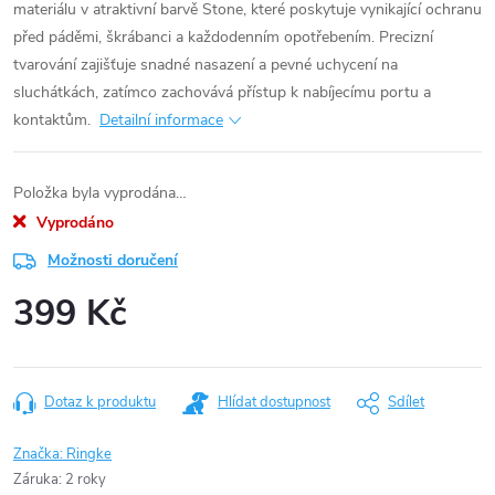
materiálu v atraktivní barvě Stone, které poskytuje vynikající ochranu
před páděmi, škrábanci a každodenním opotřebením. Precizní
tvarování zajišťuje snadné nasazení a pevné uchycení na
sluchátkách, zatímco zachovává přístup k nabíjecímu portu a
kontaktům.
Detailní informace
Položka byla vyprodána…
Vyprodáno
Možnosti doručení
399 Kč
Měrná
cena:
Dotaz k produktu
Hlídat dostupnost
Sdílet
Značka:
Ringke
Záruka
:
2 roky