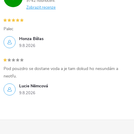
9742 hodnocení
Zobrazit recenze
Palec
Honza Bělas
9.8.2026
Pod pouzdro se dostane voda a je tam dokud ho nesundám a
neotřu.
Lucie Nĕmcová
9.8.2026
Z