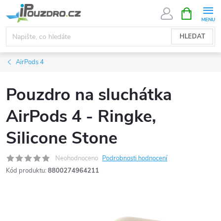
Přejít
NÁKUPNÍ
KOŠÍK
na
obsah
HLEDAT
AirPods 4
Pouzdro na sluchátka
AirPods 4 - Ringke,
Silicone Stone
Neohodnoceno
Podrobnosti hodnocení
Kód produktu:
8800274964211