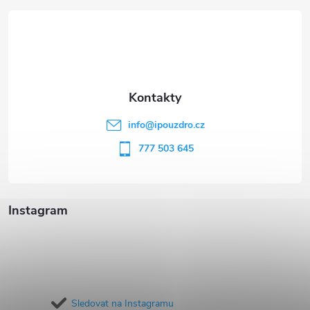
á
p
a
t
info
@
ipouzdro.cz
í
777 503 645
Instagram
Sledovat na Instagramu