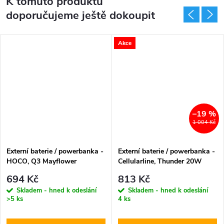
K tomuto produktu
doporučujeme ještě dokoupit
Akce
–19 %
1 004 Kč
Externí baterie / powerbanka -
Externí baterie / powerbanka -
HOCO, Q3 Mayflower
Cellularline, Thunder 20W
PD20W+QC3.0 10000mAh
10000mAh Black
694 Kč
813 Kč
Black
Skladem - hned k odeslání
Skladem - hned k odeslání
>5 ks
4 ks