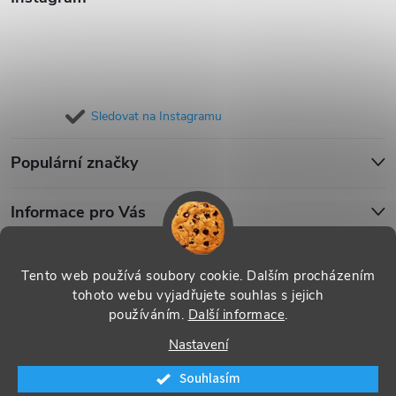
Sledovat na Instagramu
Populární značky
Informace pro Vás
Blog
Tento web používá soubory cookie. Dalším procházením
tohoto webu vyjadřujete souhlas s jejich
používáním.
Další informace
.
Copyright 2026
iPouzdro.cz
. Všechna práva vyhrazena.
Upravit
Nastavení
nastavení cookies
Souhlasím
Vytvořil Shoptet