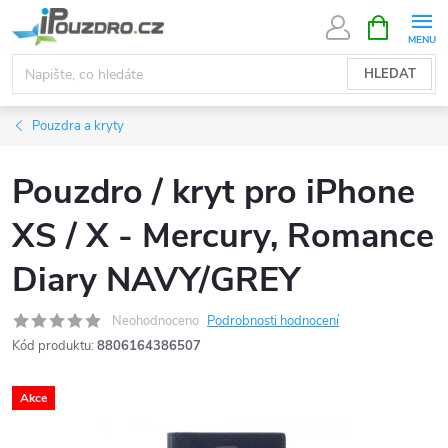
Přejít
NÁKUPNÍ
KOŠÍK
na
obsah
HLEDAT
Pouzdra a kryty
Pouzdro / kryt pro iPhone
XS / X - Mercury, Romance
Diary NAVY/GREY
Neohodnoceno
Podrobnosti hodnocení
Kód produktu:
8806164386507
Akce