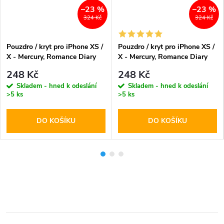
–23 %
–23 %
324 Kč
324 Kč
Pouzdro / kryt pro iPhone XS /
Pouzdro / kryt pro iPhone XS /
X - Mercury, Romance Diary
X - Mercury, Romance Diary
BROWN/WINE
GREY/ORANGE
248 Kč
248 Kč
Skladem - hned k odeslání
Skladem - hned k odeslání
>5 ks
>5 ks
DO KOŠÍKU
DO KOŠÍKU