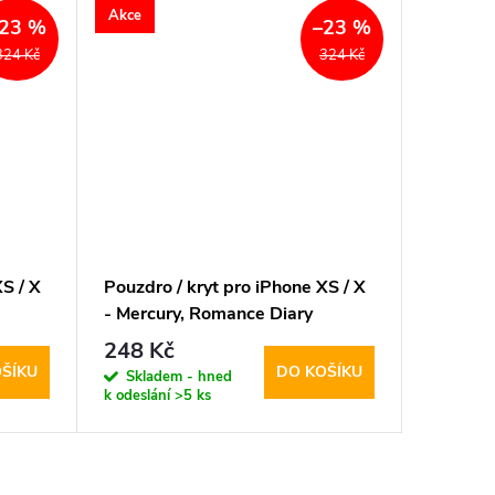
Akce
Akce
23 %
–23 %
324 Kč
324 Kč
S / X
Pouzdro / kryt pro iPhone XS / X
Pouzdro 
- Mercury, Romance Diary
- Mercu
HOTPINK/PINK
WINE/
248 Kč
248 K
ŠÍKU
DO KOŠÍKU
Skladem - hned
Sklad
k odeslání
>5 ks
k odeslán