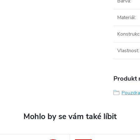
Barva
:
Materiál
:
Konstrukc
Vlastnost
:
Produkt n
Pouzdra,