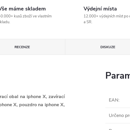
Vše máme skladem
Výdejní místa
0.000+ kusů zboží ve vlastním
12.000+ výdejních míst po 
kladu.
a SR.
RECENZE
DISKUZE
Param
rací obal na iphone X, zavírací
EAN
:
iphone X, pouzdro na iphone X,
Určeno pr