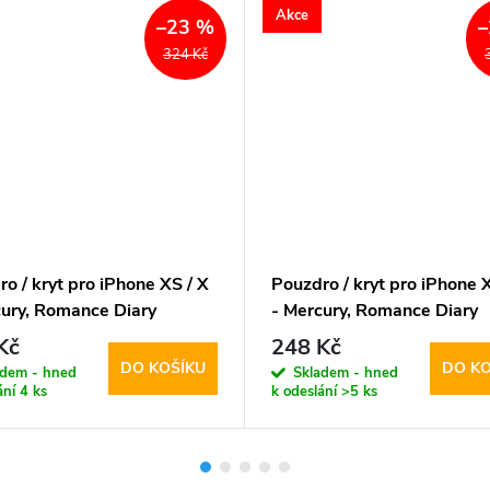
Akce
–23 %
–
324 Kč
o / kryt pro iPhone XS / X
Pouzdro / kryt pro iPhone X
cury, Romance Diary
- Mercury, Romance Diary
ORANGE
NAVY/GREY
Kč
248 Kč
DO KOŠÍKU
DO KO
adem - hned
Skladem - hned
ání
4 ks
k odeslání
>5 ks