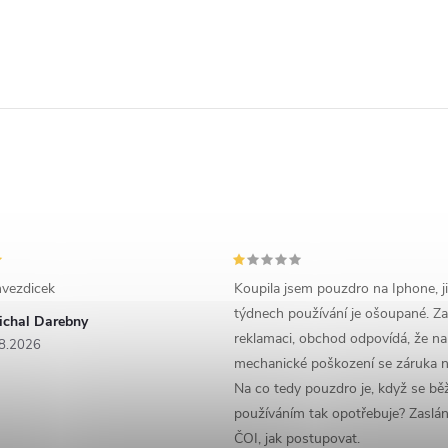
vezdicek
Koupila jsem pouzdro na Iphone, j
týdnech používání je ošoupané. Za
ichal Darebny
reklamaci, obchod odpovídá, že na
8.2026
mechanické poškození se záruka n
Na co tedy pouzdro je, když se b
používáním tak opotřebuje? Zaslá
ČOI, jak postupovat.