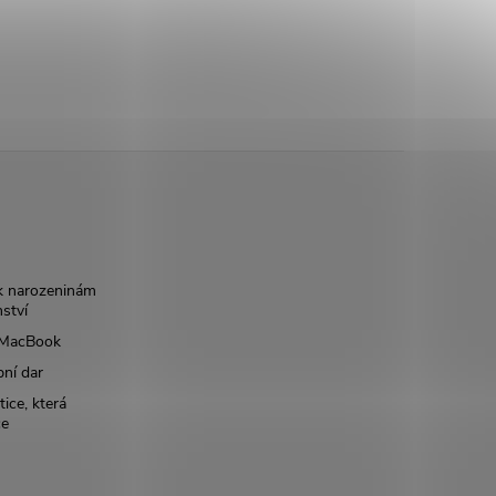
k narozeninám
nství
š MacBook
bní dar
ice, která
ce