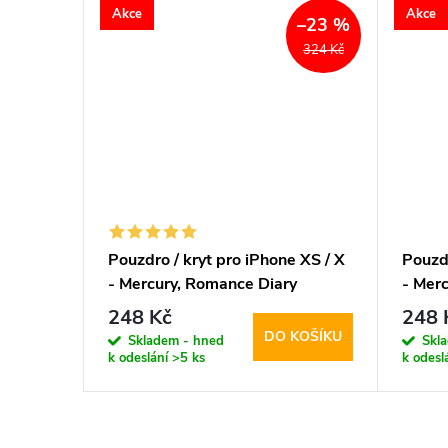
Akce
Akce
–23 %
–23 %
324 Kč
324 Kč
 XS / X
Pouzdro / kryt pro iPhone XS / X
Pouzdr
y
- Mercury, Romance Diary
- Mer
GREY/ORANGE
RED/
248 Kč
248 
KOŠÍKU
DO KOŠÍKU
Skladem - hned
Skl
k odeslání
>5 ks
k odesl