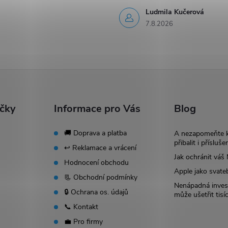
Ludmila Kučerová
7.8.2026
ačky
Informace pro Vás
Blog
🚚 Doprava a platba
A nezapomeňte 
přibalit i přísluše
↩️ Reklamace a vrácení
Jak ochránit vá
Hodnocení obchodu
Apple jako svate
📃 Obchodní podmínky
Nenápadná invest
🔒 Ochrana os. údajů
může ušetřit tisí
📞 Kontakt
💼 Pro firmy