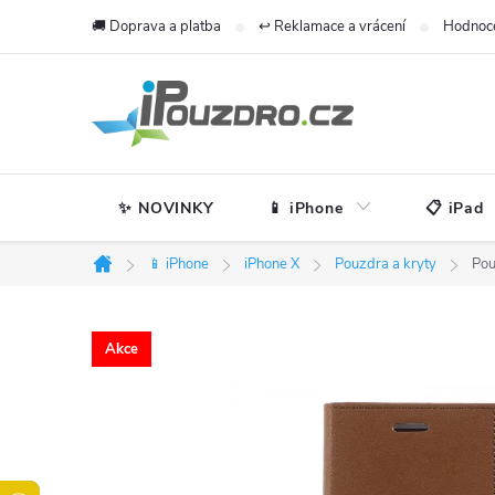
Přejít
🚚 Doprava a platba
↩️ Reklamace a vrácení
Hodnoc
na
obsah
✨ NOVINKY
📱 iPhone
📋 iPad
📱 iPhone
iPhone X
Pouzdra a kryty
Pou
Domů
Akce