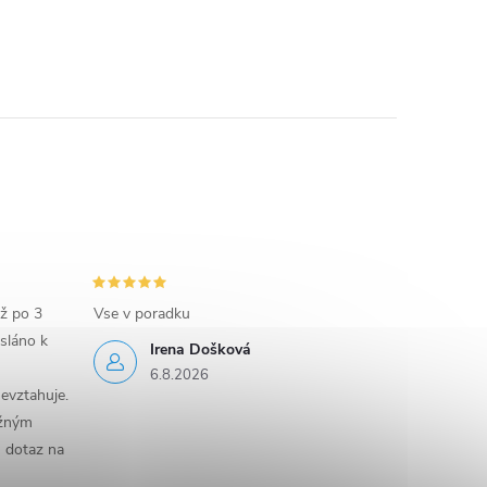
iž po 3
Vse v poradku
sláno k
Irena Došková
6.8.2026
evztahuje.
ěžným
n dotaz na