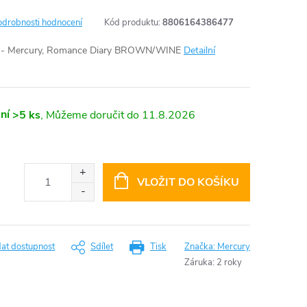
odrobnosti hodnocení
Kód produktu:
8806164386477
/ X - Mercury, Romance Diary BROWN/WINE
Detailní
ní
>5 ks
11.8.2026
VLOŽIT DO KOŠÍKU
dat dostupnost
Sdílet
Tisk
Značka:
Mercury
Záruka
:
2 roky