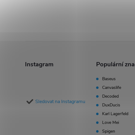
Z
á
Instagram
Populární zn
p
Baseus
Canvaslife
a
Decoded
Sledovat na Instagramu
t
DuxDucis
Karl Lagerfeld
í
Love Mei
Spigen