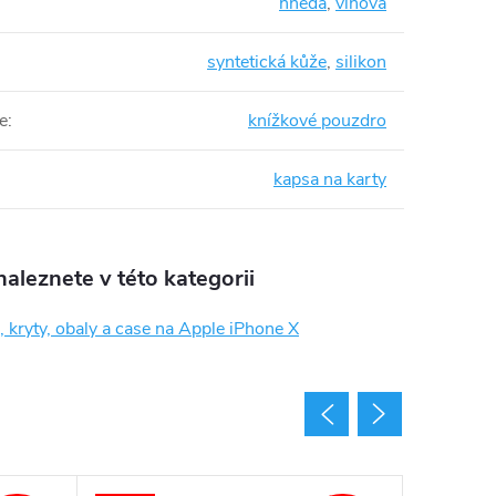
hnědá
,
vínová
syntetická kůže
,
silikon
e
:
knížkové pouzdro
kapsa na karty
aleznete v této kategorii
 kryty, obaly a case na Apple iPhone X