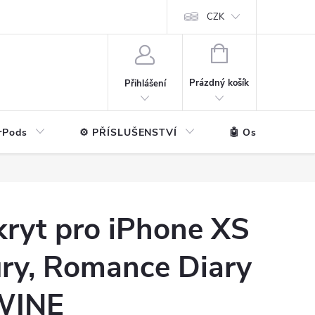
ntakt
💼 Pro firmy
CZK
NÁKUPNÍ
KOŠÍK
Prázdný košík
Přihlášení
rPods
⚙️ PŘÍSLUŠENSTVÍ
🤖 Ostatní značk
kryt pro iPhone XS
ury, Romance Diary
WINE