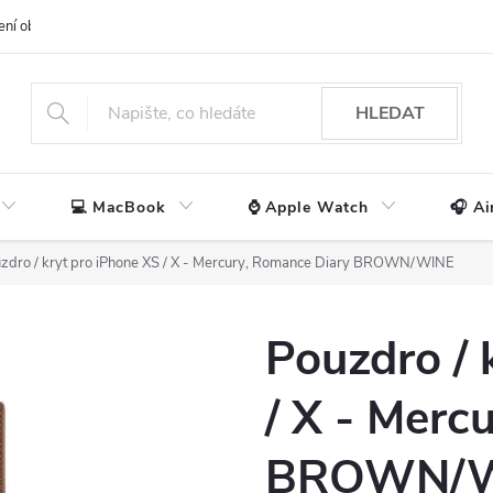
ení obchodu
📃 Obchodní podmínky
🔒 Ochrana os. údajů
📞 Ko
HLEDAT
💻 MacBook
⌚ Apple Watch
🎧 Ai
zdro / kryt pro iPhone XS / X - Mercury, Romance Diary BROWN/WINE
Pouzdro / 
/ X - Merc
BROWN/