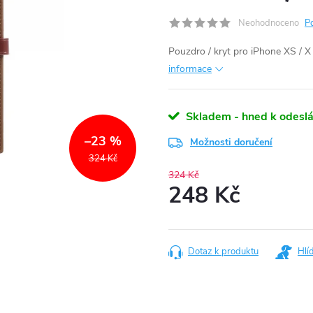
Neohodnoceno
P
Pouzdro / kryt pro iPhone XS 
informace
Skladem - hned k odeslá
–23 %
Možnosti doručení
324 Kč
324 Kč
248 Kč
Měrná
cena:
Dotaz k produktu
Hlí