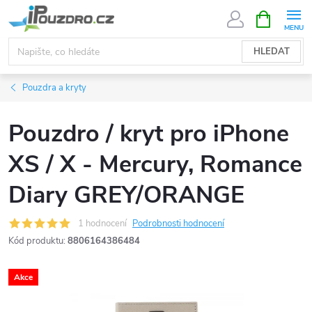
Přejít
NÁKUPNÍ
KOŠÍK
na
obsah
HLEDAT
Pouzdra a kryty
Pouzdro / kryt pro iPhone
XS / X - Mercury, Romance
Diary GREY/ORANGE
1 hodnocení
Podrobnosti hodnocení
Kód produktu:
8806164386484
Akce