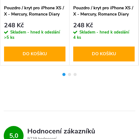
Pouzdro / kryt pro iPhone XS /
Pouzdro / kryt pro iPhone XS /
X - Mercury, Romance Diary
X - Mercury, Romance Diary
BROWN/WINE
RED/ORANGE
248 Kč
248 Kč
Skladem - hned k odeslání
Skladem - hned k odeslání
>5 ks
4 ks
DO KOŠÍKU
DO KOŠÍKU
Hodnocení zákazníků
5,0