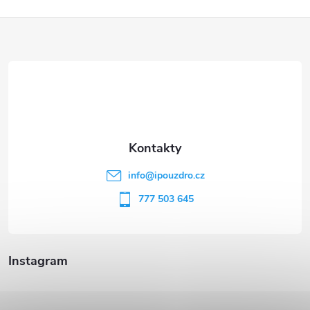
Z
á
p
a
t
info
@
ipouzdro.cz
í
777 503 645
Instagram