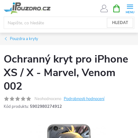
Přejít
NÁKUPNÍ
KOŠÍK
na
obsah
HLEDAT
Pouzdra a kryty
Ochranný kryt pro iPhone
XS / X - Marvel, Venom
002
Neohodnoceno
Podrobnosti hodnocení
Kód produktu:
5902980274912