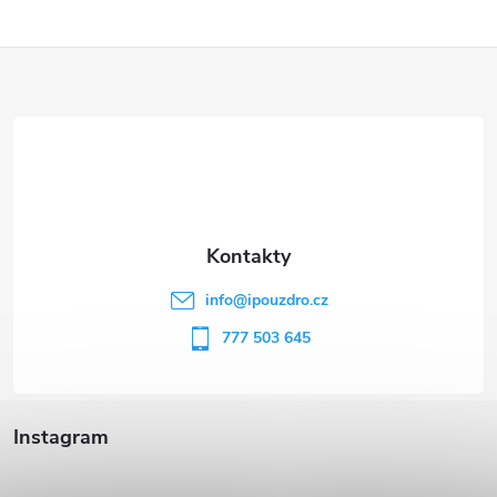
Z
á
p
a
t
info
@
ipouzdro.cz
í
777 503 645
Instagram