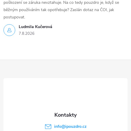
poškození se záruka nevztahuje. Na co tedy pouzdro je, když se
běžným používáním tak opotřebuje? Zaslán dotaz na ČOI, jak
postupovat.
Ludmila Kučerová
7.8.2026
Z
á
p
a
t
info
@
ipouzdro.cz