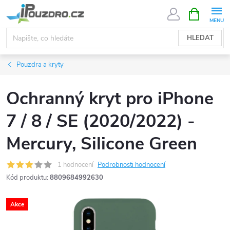
Přejít
NÁKUPNÍ
KOŠÍK
na
obsah
HLEDAT
Pouzdra a kryty
Ochranný kryt pro iPhone
7 / 8 / SE (2020/2022) -
Mercury, Silicone Green
1 hodnocení
Podrobnosti hodnocení
Kód produktu:
8809684992630
Akce