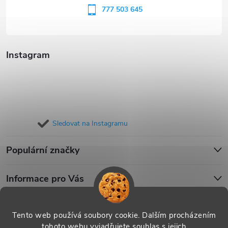
í
777 503 645
Instagram
Sledovat na Instagramu
Populární značky
Informace pro Vás
Blog
Tento web používá soubory cookie. Dalším procházením
tohoto webu vyjadřujete souhlas s jejich