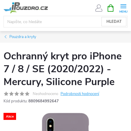
Přejít
NÁKUPNÍ
KOŠÍK
na
obsah
HLEDAT
Pouzdra a kryty
Ochranný kryt pro iPhone
7 / 8 / SE (2020/2022) -
Mercury, Silicone Purple
Neohodnoceno
Podrobnosti hodnocení
Kód produktu:
8809684992647
Akce