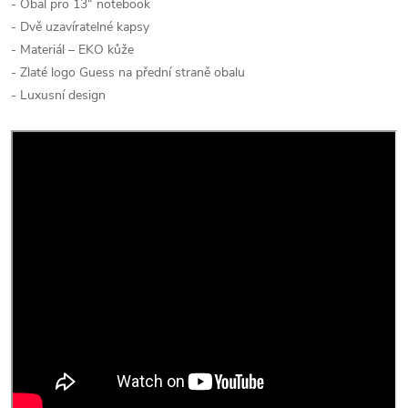
- Obal pro 13“ notebook
- Dvě uzavíratelné kapsy
- Materiál – EKO kůže
- Zlaté logo Guess na přední straně obalu
- Luxusní design