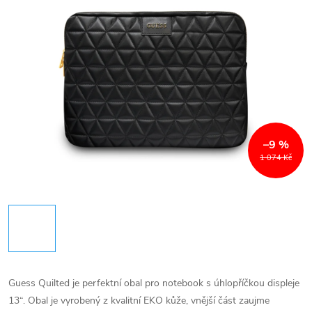
–9 %
1 074 Kč
Guess Quilted je perfektní obal pro notebook s úhlopříčkou displeje
13“. Obal je vyrobený z kvalitní EKO kůže, vnější část zaujme