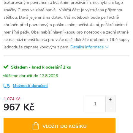
texturovaným povrchem a kvalitním prošíváním, nechybí ani logo
značky Guess ve zlaté barvě. Vnitřní část je vyztužena příjemnou
stélkou, která je jemná na dotek. Váš notebook bude perfektně
chráněn před povrchovým poškozením, nečistotami, poškrábáním i
menšími pády. Obal nabízí hlavní kapsu pro notebook a zadní straně
se nachází menší kapsa pro vaše další důležité drobnosti. Obě kapsy
jednoduše zapnete kovovým zipem.
Detailní informace
Skladem - hned k odeslání
2 ks
12.8.2026
Možnosti doručení
1 074 Kč
967 Kč
Měrná
cena:
VLOŽIT DO KOŠÍKU