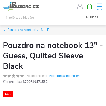
Přejít
NÁKUPNÍ
KOŠÍK
na
obsah
HLEDAT
Pouzdra na notebooky 13-14"
Pouzdro na notebook 13" -
Guess, Quilted Sleeve
Black
Neohodnoceno
Podrobnosti hodnocení
Kód produktu:
3700740471562
Akce