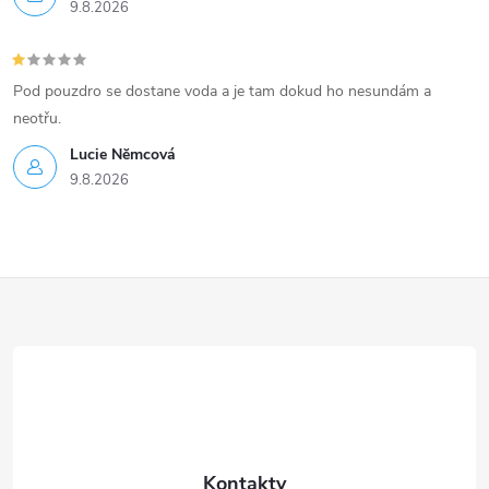
9.8.2026
Pod pouzdro se dostane voda a je tam dokud ho nesundám a
neotřu.
Lucie Nĕmcová
9.8.2026
Z
á
p
a