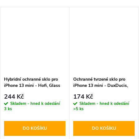
Hybridní ochranné sklo pro
Ochranné tvrzené sklo pro
iPhone 13 mini - Hofi, Glass
iPhone 13 mini - DuxDucis,
Pro+
Full Glass Black
244 Kč
174 Kč
Skladem - hned k odeslání
Skladem - hned k odeslání
3 ks
>5 ks
DO KOŠÍKU
DO KOŠÍKU