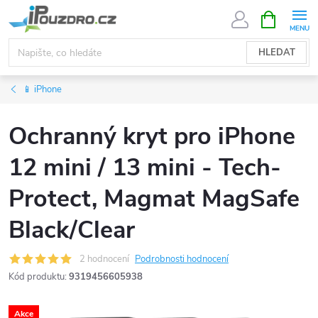
Přejít
NÁKUPNÍ
KOŠÍK
na
obsah
HLEDAT
📱 iPhone
Ochranný kryt pro iPhone
12 mini / 13 mini - Tech-
Protect, Magmat MagSafe
Black/Clear
2 hodnocení
Podrobnosti hodnocení
Kód produktu:
9319456605938
Akce