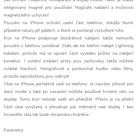
integrovaný magnet pro používání MagSafe nabíjení a možnosti
magnetického uchycení.
Pouzdro na iPhone ochrání zadní část telefonu, dokáže tlumit
případné nárazy při pádech, o které se postarají vyztužené rohy.
Kryt na iPhone podporuje bezdrátové nabíjení, takže nemusíte
pouzdro z telefonu sundávat. Stále ale lze telefon nabíjet Lightning
kabelem, protože má ve spodní části vyveden průřez na nabíjecí
konektor. I ostatní ovládací prvky jsou zachovány, takže můžete
ovládat hlasitost, fotografovat a poslouchat hudbu nebo filmy,
protože reproduktory jsou odkryté.
Obal na iPhone perfektně sedí na telefonu. Je navržen přesně pro
daný model a také po nasazení můžete používat tvrzené sklo na
displeji. Tomu kryt nebude vadit ani překážet. Přesto je na přední
části obal vyvýšený a přesahuje pár milimetrů nad displej. I bez
tvrzeného skla tak bude obrazovka chráněna.
Parametry: