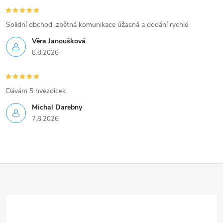
Solidní obchod ,zpětná komunikace úžasná a dodání rychlé
Věra Janoušková
8.8.2026
Dávám 5 hvezdicek
Michal Darebny
7.8.2026
Z
á