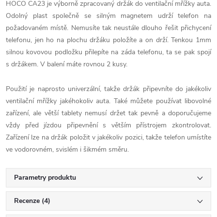
HOCO CA23 je výborně zpracovaný držák do ventilační mřížky auta.
Odolný plast společně se silným magnetem udrží telefon na
požadovaném místě. Nemusíte tak neustále dlouho řešit přichycení
telefonu, jen ho na plochu držáku položíte a on drží. Tenkou 1mm
silnou kovovou podložku přilepíte na záda telefonu, ta se pak spojí
s držákem. V balení máte rovnou 2 kusy.
Použití je naprosto univerzální, takže držák připevníte do jakékoliv
ventilační mřížky jakéhokoliv auta. Také můžete používat libovolné
zařízení, ale větší tablety nemusí držet tak pevně a doporučujeme
vždy před jízdou připevnění s větším přístrojem zkontrolovat.
Zařízení lze na držák položit v jakékoliv pozici, takže telefon umístíte
ve vodorovném, svislém i šikmém směru.
Parametry produktu
Recenze (4)