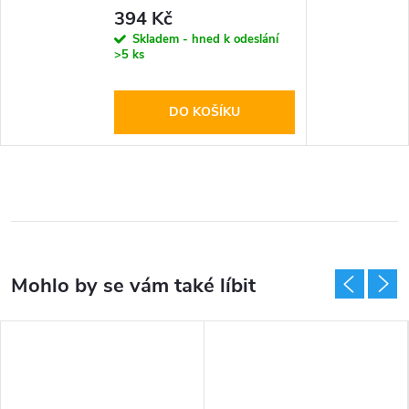
2-port PD60W
394 Kč
Skladem - hned k odeslání
>5 ks
DO KOŠÍKU