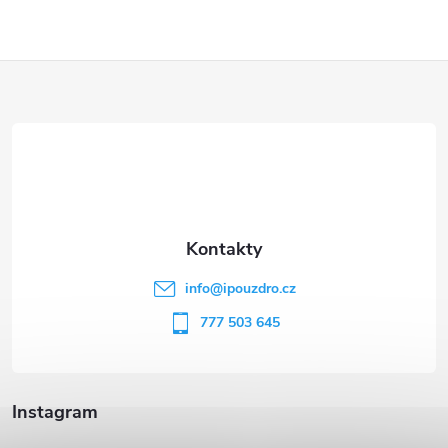
Z
á
p
a
t
info
@
ipouzdro.cz
í
777 503 645
Instagram