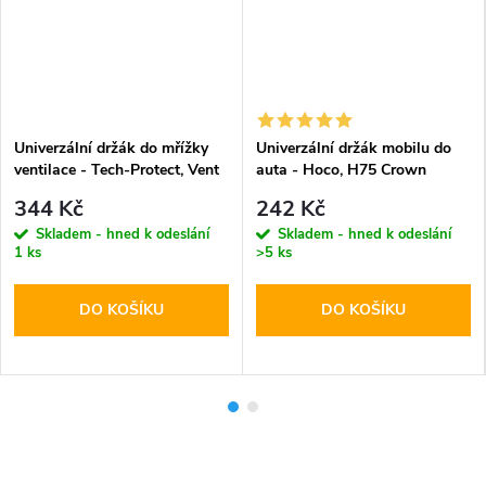
Univerzální držák do mřížky
Univerzální držák mobilu do
ventilace - Tech-Protect, Vent
auta - Hoco, H75 Crown
V3
344 Kč
242 Kč
Skladem - hned k odeslání
Skladem - hned k odeslání
1 ks
>5 ks
DO KOŠÍKU
DO KOŠÍKU