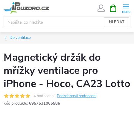
Přejít
NÁKUPNÍ
KOŠÍK
na
obsah
HLEDAT
Do ventilace
Magnetický držák do
mřížky ventilace pro
iPhone - Hoco, CA23 Lotto
4 hodnocení
Podrobnosti hodnocení
Kód produktu:
6957531065586