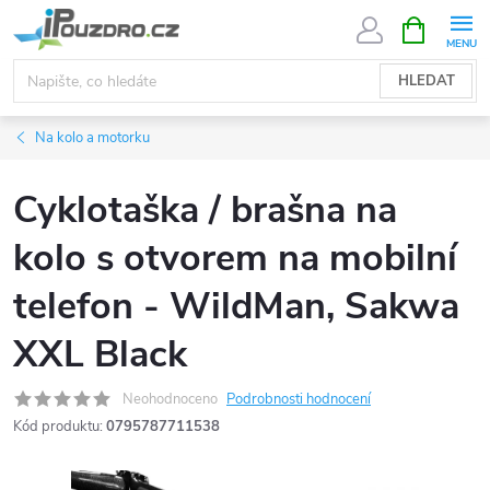
Přejít
NÁKUPNÍ
KOŠÍK
na
obsah
HLEDAT
Na kolo a motorku
Cyklotaška / brašna na
kolo s otvorem na mobilní
telefon - WildMan, Sakwa
XXL Black
Neohodnoceno
Podrobnosti hodnocení
Kód produktu:
0795787711538