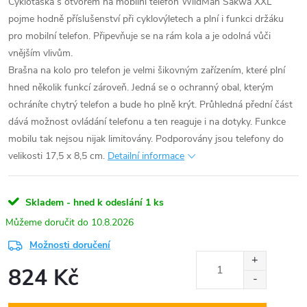
Cyklotaška s otvorem na mobilní telefon WildMan Sakwa XXL
pojme hodně příslušenství při cyklovýletech a plní i funkci držáku
pro mobilní telefon. Připevňuje se na rám kola a je odolná vůči
vnějším vlivům.
Brašna na kolo pro telefon je velmi šikovným zařízením, které plní
hned několik funkcí zároveň. Jedná se o ochranný obal, kterým
ochráníte chytrý telefon a bude ho plně krýt. Průhledná přední část
dává možnost ovládání telefonu a ten reaguje i na dotyky. Funkce
mobilu tak nejsou nijak limitovány. Podporovány jsou telefony do
velikosti 17,5 x 8,5 cm.
Detailní informace
Skladem - hned k odeslání
1 ks
10.8.2026
Možnosti doručení
824 Kč
Měrná