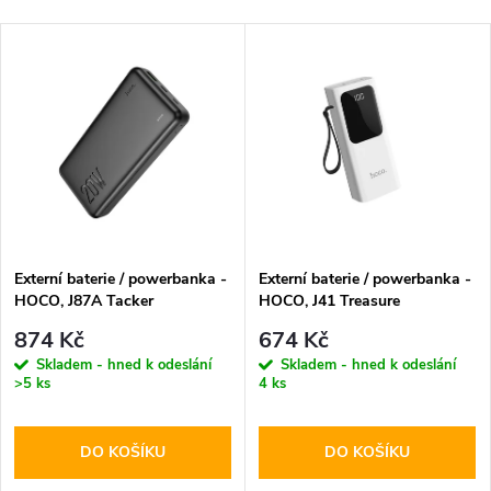
Externí baterie / powerbanka -
Externí baterie / powerbanka -
HOCO, J87A Tacker
HOCO, J41 Treasure
PD20W+QC3.0 20000mAh
10000mAh White
874 Kč
674 Kč
Black
Skladem - hned k odeslání
Skladem - hned k odeslání
>5 ks
4 ks
DO KOŠÍKU
DO KOŠÍKU