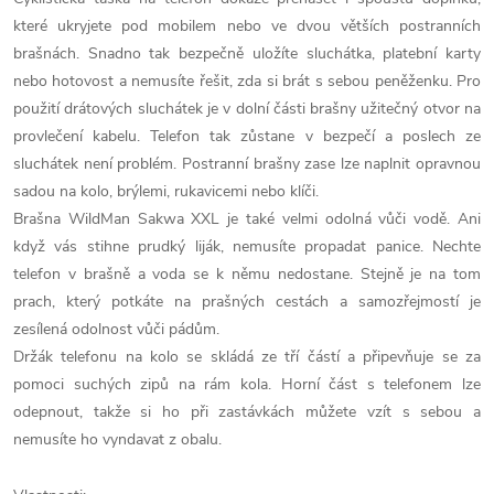
které ukryjete pod mobilem nebo ve dvou větších postranních
brašnách. Snadno tak bezpečně uložíte sluchátka, platební karty
nebo hotovost a nemusíte řešit, zda si brát s sebou peněženku. Pro
použití drátových sluchátek je v dolní části brašny užitečný otvor na
provlečení kabelu. Telefon tak zůstane v bezpečí a poslech ze
sluchátek není problém. Postranní brašny zase lze naplnit opravnou
sadou na kolo, brýlemi, rukavicemi nebo klíči.
Brašna WildMan Sakwa XXL je také velmi odolná vůči vodě. Ani
když vás stihne prudký liják, nemusíte propadat panice. Nechte
telefon v brašně a voda se k němu nedostane. Stejně je na tom
prach, který potkáte na prašných cestách a samozřejmostí je
zesílená odolnost vůči pádům.
Držák telefonu na kolo se skládá ze tří částí a připevňuje se za
pomoci suchých zipů na rám kola. Horní část s telefonem lze
odepnout, takže si ho při zastávkách můžete vzít s sebou a
nemusíte ho vyndavat z obalu.