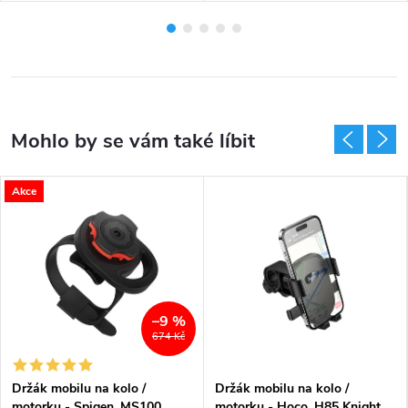
Akce
–9 %
674 Kč
Držák mobilu na kolo /
Držák mobilu na kolo /
motorku - Spigen, MS100
motorku - Hoco, H85 Knight