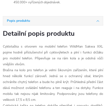
450.000+ vyřízených objednávek.
Popis produktu
Detailní popis produktu
Cyklotaška s otvorem na mobilní telefon WildMan Sakwa XXL
pojme hodně příslušenství při cyklovýletech a plní i funkci držáku
pro mobilní telefon. Připevňuje se na rám kola a je odolná vůči
vnějším vlivům.
Brašna na kolo pro telefon je velmi šikovným zařízením, které plní
hned několik funkcí zároveň. Jedná se o ochranný obal, kterým
ochráníte chytrý telefon a bude ho plně krýt. Průhledná přední část
dává možnost ovládání telefonu a ten reaguje i na dotyky. Funkce
mobilu tak nejsou nijak limitovány. Podporovány jsou telefony do
velikosti 17,5 x 8,5 cm.
Cyklistická taška na telefon dokáže přenášet i spoustu doplňků,