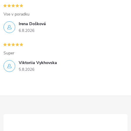
Vse v poradku
Irena Došková
6.8.2026
Super
Viktoriia Vykhovska
5.8.2026
Z
á