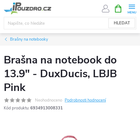
Přejít
NÁKUPNÍ
KOŠÍK
na
obsah
HLEDAT
Brašny na notebooky
Brašna na notebook do
13.9" - DuxDucis, LBJB
Pink
Neohodnoceno
Podrobnosti hodnocení
Kód produktu:
6934913008331