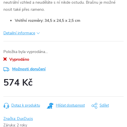
neutrální vzhled a neuděláte s ní nikde ostudu. Brašnu je možné
nosit také přes rameno.
Vnitřní rozměry: 34,5 x 24,5 x 2,5 cm
Detailní informace
Položka byla vyprodána…
Vyprodáno
Možnosti doručení
574 Kč
Měrná
cena:
Dotaz k produktu
Hlídat dostupnost
Sdílet
Značka:
DuxDucis
Záruka
:
2 roky