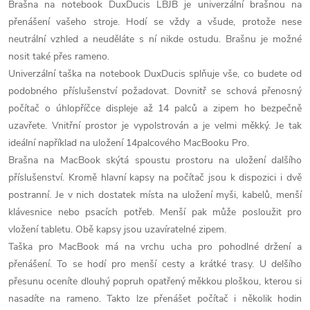
Brašna na notebook DuxDucis LBJB je univerzální brašnou na
přenášení vašeho stroje. Hodí se vždy a všude, protože nese
neutrální vzhled a neuděláte s ní nikde ostudu. Brašnu je možné
nosit také přes rameno.
Univerzální taška na notebook DuxDucis splňuje vše, co budete od
podobného příslušenství požadovat. Dovnitř se schová přenosný
počítač o úhlopříčce displeje až 14 palců a zipem ho bezpečně
uzavřete. Vnitřní prostor je vypolstrován a je velmi měkký. Je tak
ideální například na uložení 14palcového MacBooku Pro.
Brašna na MacBook skýtá spoustu prostoru na uložení dalšího
příslušenství. Kromě hlavní kapsy na počítač jsou k dispozici i dvě
postranní. Je v nich dostatek místa na uložení myši, kabelů, menší
klávesnice nebo psacích potřeb. Menší pak může posloužit pro
vložení tabletu. Obě kapsy jsou uzavíratelné zipem.
Taška pro MacBook má na vrchu ucha pro pohodlné držení a
přenášení. To se hodí pro menší cesty a krátké trasy. U delšího
přesunu oceníte dlouhý popruh opatřený měkkou ploškou, kterou si
nasadíte na rameno. Takto lze přenášet počítač i několik hodin