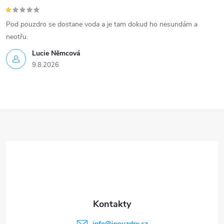
Pod pouzdro se dostane voda a je tam dokud ho nesundám a
neotřu.
Lucie Nĕmcová
9.8.2026
Z
á
p
a
t
info
@
ipouzdro.cz