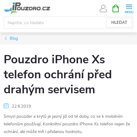
Přejít
NÁKUPNÍ
KOŠÍK
na
obsah
HLEDAT
Blog
Pouzdro iPhone Xs
telefon ochrání před
drahým servisem
22.6.2019
Smysl pouzder a krytů je jasný již od té doby, co se k mobilním
telefonům používají. Konkrétní pouzdro iPhone Xs telefon nejen že
ochrání, ale může mít i přidanou hodnotu.