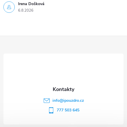
Irena Došková
6.8.2026
Z
á
p
a
t
info
@
ipouzdro.cz
í
777 503 645