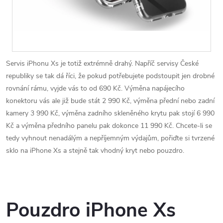
Servis iPhonu Xs je totiž extrémně drahý. Napříč servisy České
republiky se tak dá říci, že pokud potřebujete podstoupit jen drobné
rovnání rámu, vyjde vás to od 690 Kč. Výměna napájecího
konektoru vás ale již bude stát 2 990 Kč, výměna přední nebo zadní
kamery 3 990 Kč, výměna zadního skleněného krytu pak stojí 6 990
Kč a výměna předního panelu pak dokonce 11 990 Kč. Chcete-li se
tedy vyhnout nenadálým a nepříjemným výdajům, pořiďte si tvrzené
sklo na iPhone Xs a stejně tak vhodný kryt nebo pouzdro.
Pouzdro iPhone Xs