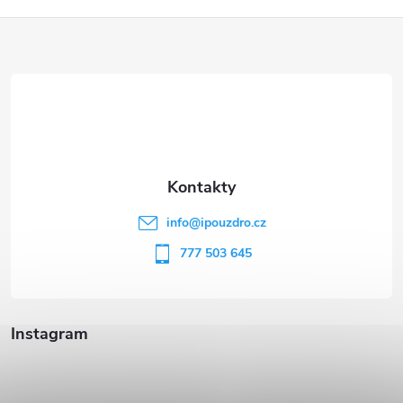
Z
á
p
a
t
info
@
ipouzdro.cz
í
777 503 645
Instagram