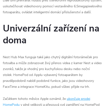
Dále umí přehrávat hudbu přes stereofonní reproduktorový systém,
uskutečňovat videohovory pomocí vestavěného 6,5megapixelového
fotoaparátu, ovládat inteligentní domácí příslušenství a další.
Univerzální zařízení na
doma
Nest Hub Max funguje také jako chytrý digitální fotorámeček pro
fotoalba a může zobrazovat živý přenos videa z kamer Nest a video
zvonků, takže je vhodný pro kuchyňskou desku nebo noční
stolek. HomePod od Applu vybavený fotoaparátem by
pravděpodobně nabídl podobné funkce, jako jsou videohovory
FaceTime a integrace HomeKitu, pokud vůbec přijde na trh.
Začátkem tohoto měsíce Apple oznámil, že
ukončuje prodej
HomePodu
v plné velikosti a přesouvá své zaměření na HomePod