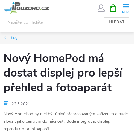
Přejít
NÁKUPNÍ
KOŠÍK
na
obsah
HLEDAT
Blog
Nový HomePod má
dostat displej pro lepší
přehled a fotoaparát
22.3.2021
Nový HomePod by měl být úplně přepracovaným zařízením a bude
sloužit jako centrum domácnosti. Bude integrovat displej,
reproduktor a fotoaparát.