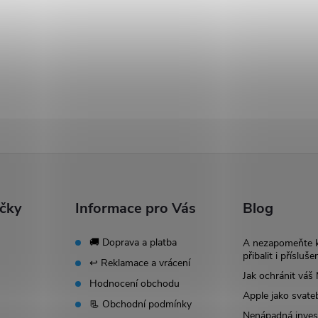
ačky
Informace pro Vás
Blog
🚚 Doprava a platba
A nezapomeňte 
přibalit i přísluše
↩️ Reklamace a vrácení
Jak ochránit vá
Hodnocení obchodu
Apple jako svate
📃 Obchodní podmínky
Nenápadná invest