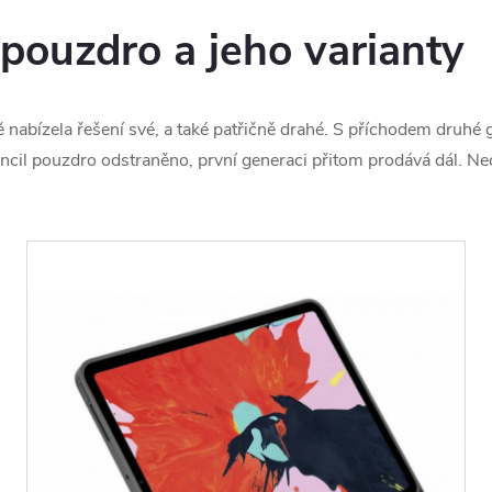
 pouzdro a jeho varianty
abízela řešení své, a také patřičně drahé. S příchodem druhé g
cil pouzdro odstraněno, první generaci přitom prodává dál. Nechc