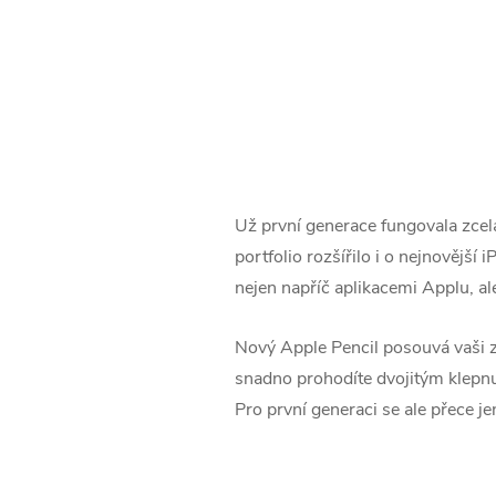
Už první generace fungovala zce
portfolio rozšířilo i o nejnovější
nejen napříč aplikacemi Applu, ale 
Nový Apple Pencil posouvá vaši zk
snadno prohodíte dvojitým klepnut
Pro první generaci se ale přece j