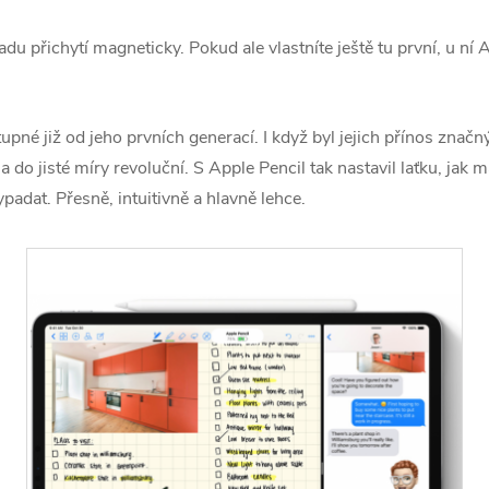
du přichytí magneticky. Pokud ale vlastníte ještě tu první, u ní 
pné již od jeho prvních generací. I když byl jejich přínos značný
 a do jisté míry revoluční. S Apple Pencil tak nastavil laťku, jak
dat. Přesně, intuitivně a hlavně lehce.