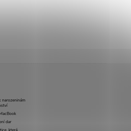
k narozeninám
nství
š MacBook
bní dar
ice, která