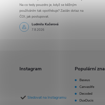
Na co tedy pouzdro je, když se běžným
používáním tak opotřebuje? Zaslán dotaz na
ČOI, jak postupovat.
Ludmila Kučerová
7.8.2026
Z
á
Instagram
Populární zn
p
Baseus
Canvaslife
a
Decoded
Sledovat na Instagramu
t
DuxDucis