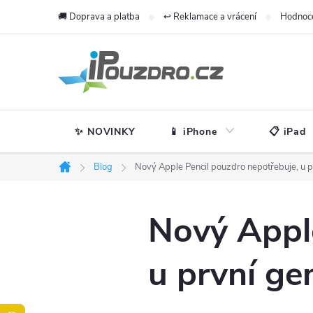
Přejít
🚚 Doprava a platba
↩️ Reklamace a vrácení
Hodnoc
na
obsah
✨ NOVINKY
📱 iPhone
📋 iPad
Blog
Nový Apple Pencil pouzdro nepotřebuje, u p
Domů
Nový Apple
u první ge