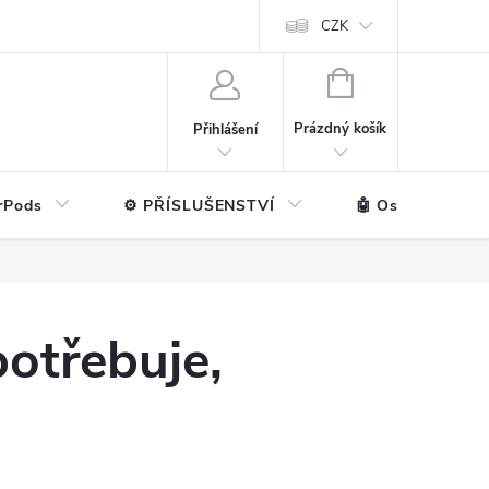
ntakt
💼 Pro firmy
CZK
NÁKUPNÍ
KOŠÍK
Prázdný košík
Přihlášení
rPods
⚙️ PŘÍSLUŠENSTVÍ
🤖 Ostatní značk
otřebuje,