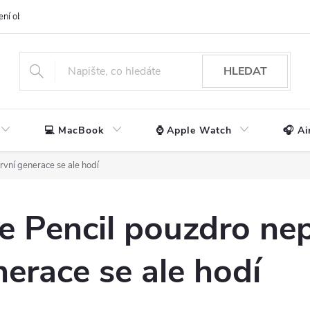
ení obchodu
📃 Obchodní podmínky
🔒 Ochrana os. údajů
📞 Ko
HLEDAT
💻 MacBook
⌚ Apple Watch
🎧 Ai
rvní generace se ale hodí
 Pencil pouzdro nep
nerace se ale hodí