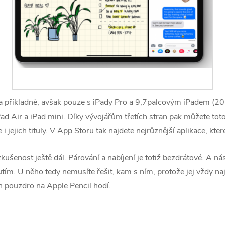
la příkladně, avšak pouze s iPady Pro a 9,7palcovým iPadem (2
 iPad Air a iPad mini. Díky vývojářům třetích stran pak můžete tot
i jejich tituly. V App Storu tak najdete nejrůznější aplikace, kte
ušenost ještě dál. Párování a nabíjení je totiž bezdrátové. A ná
ím. U něho tedy nemusíte řešit, kam s ním, protože jej vždy na
en pouzdro na Apple Pencil hodí.