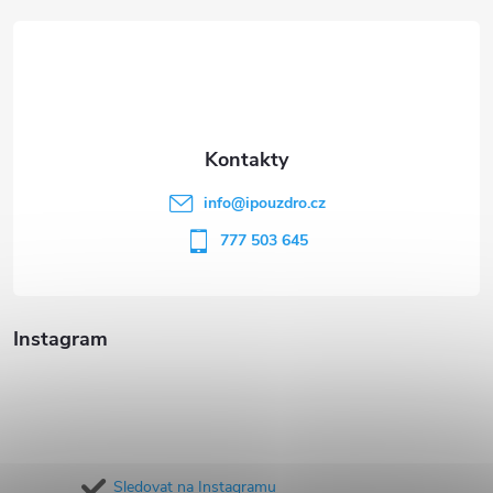
á
p
a
t
info
@
ipouzdro.cz
í
777 503 645
Instagram
Sledovat na Instagramu