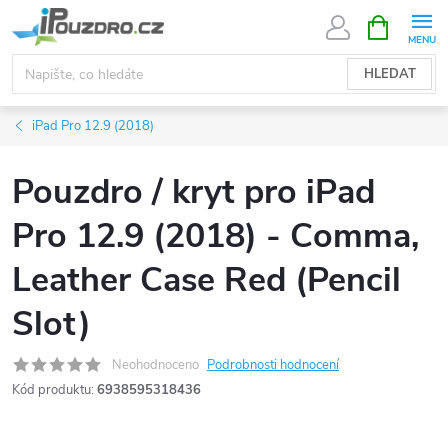
Přejít
NÁKUPNÍ
KOŠÍK
na
obsah
HLEDAT
iPad Pro 12.9 (2018)
Pouzdro / kryt pro iPad
Pro 12.9 (2018) - Comma,
Leather Case Red (Pencil
Slot)
Neohodnoceno
Podrobnosti hodnocení
Kód produktu:
6938595318436