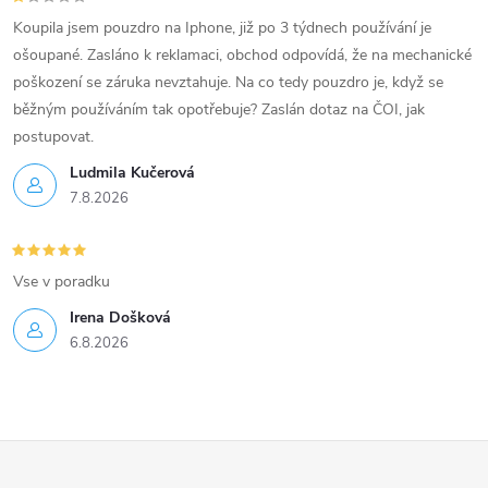
Koupila jsem pouzdro na Iphone, již po 3 týdnech používání je
ošoupané. Zasláno k reklamaci, obchod odpovídá, že na mechanické
poškození se záruka nevztahuje. Na co tedy pouzdro je, když se
běžným používáním tak opotřebuje? Zaslán dotaz na ČOI, jak
postupovat.
Ludmila Kučerová
7.8.2026
Vse v poradku
Irena Došková
6.8.2026
Z