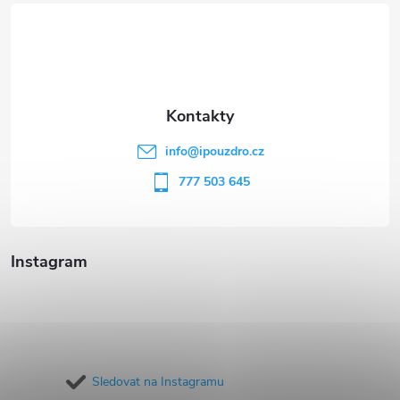
á
p
a
t
info
@
ipouzdro.cz
í
777 503 645
Instagram
Sledovat na Instagramu