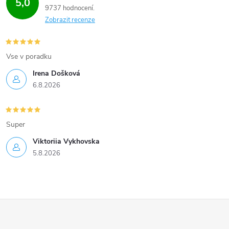
5,0
9737 hodnocení
Zobrazit recenze
Vse v poradku
Irena Došková
6.8.2026
Super
Viktoriia Vykhovska
5.8.2026
Z