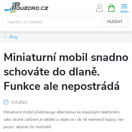
Přejít
NÁKUPNÍ
KOŠÍK
na
obsah
HLEDAT
Blog
Miniaturní mobil snadno
schováte do dlaně.
Funkce ale nepostrádá
5.4.2021
Miniaturní mobil představuje alternativu ke klasickým telefonům.
Jako druhé zařízení je ideální a vejde se i do té nejmenší kapsy. Jen
pozor, abyste ho neztratili.