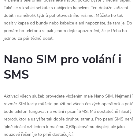
V balení s telefonem dostanete návod, pokud byste v něčem tápali.
Také se v krabici setkáte s nabíjecím kabelem. Ten dokáže zařízení
dobít i na několik týdnů pohotovostního režimu. Můžete ho tak
nosit v kapse od bundy nebo kabelce a ani nepoznáte, že tam je. Do
primárního telefonu si pak jenom dejte upozornění, že je třeba ho
jednou za pár týdnů dobít.
Nano SIM pro volání i
SMS
Aktivaci všech služeb provedete vložením malé Nano SIM. Nejmenší
rozměr SIM karty můžete použít od všech českých operátorů a poté
bude telefon fungovat na volání i psaní SMS. Má dostatečně hlasitý
reproduktor a uslyšíte tak dobře druhou stranu. Pro psaní SMS není
'plně ideální vzhledem k malému 0,66palcovému displeji, ale jako
nouzové řešení je to plně dostačující.