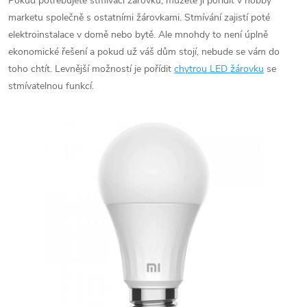
Pokud potřebujete stmívací žárovku, můžete ji pořídit v hobby
marketu společně s ostatními žárovkami. Stmívání zajistí poté
elektroinstalace v domě nebo bytě. Ale mnohdy to není úplně
ekonomické řešení a pokud už váš dům stojí, nebude se vám do
toho chtít. Levnější možností je pořídit
chytrou LED žárovku
se
stmívatelnou funkcí.