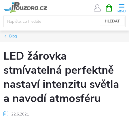
Přejít
NÁKUPNÍ
KOŠÍK
na
obsah
HLEDAT
Blog
LED žárovka
stmívatelná perfektně
nastaví intenzitu světla
a navodí atmosféru
22.6.2021