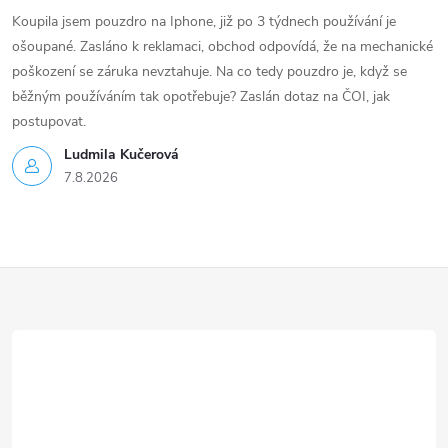
Koupila jsem pouzdro na Iphone, již po 3 týdnech používání je
ošoupané. Zasláno k reklamaci, obchod odpovídá, že na mechanické
poškození se záruka nevztahuje. Na co tedy pouzdro je, když se
běžným používáním tak opotřebuje? Zaslán dotaz na ČOI, jak
postupovat.
Ludmila Kučerová
7.8.2026
Z
á
p
a