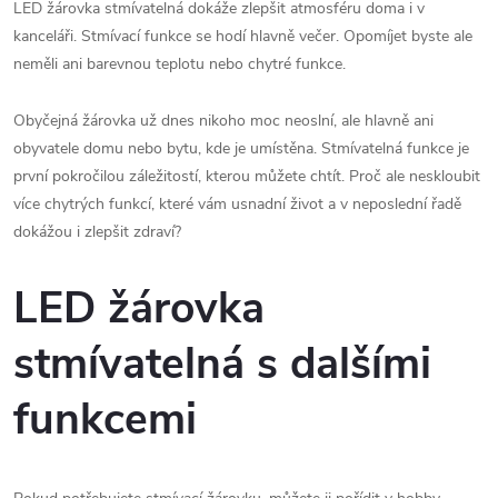
LED žárovka stmívatelná dokáže zlepšit atmosféru doma i v
kanceláři. Stmívací funkce se hodí hlavně večer. Opomíjet byste ale
neměli ani barevnou teplotu nebo chytré funkce.
Obyčejná žárovka už dnes nikoho moc neoslní, ale hlavně ani
obyvatele domu nebo bytu, kde je umístěna. Stmívatelná funkce je
první pokročilou záležitostí, kterou můžete chtít. Proč ale neskloubit
více chytrých funkcí, které vám usnadní život a v neposlední řadě
dokážou i zlepšit zdraví?
LED žárovka
stmívatelná s dalšími
funkcemi