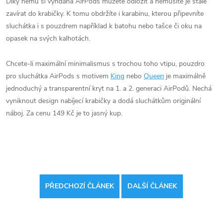
Díky němu si vyndaná AirPods můžete odložit a nemusíte je stále
zavírat do krabičky. K tomu obdržíte i karabinu, kterou připevníte
sluchátka i s pouzdrem například k batohu nebo tašce či oku na
opasek na svých kalhotách.
Chcete-li maximální minimalismus s trochou toho vtipu, pouzdro
pro sluchátka AirPods s motivem
King
nebo
Queen
je maximálně
jednoduchý a transparentní kryt na 1. a 2. generaci AirPodů. Nechá
vyniknout design nabíjecí krabičky a dodá sluchátkům originální
náboj. Za cenu 149 Kč je to jasný kup.
PŘEDCHOZÍ ČLÁNEK
DALŠÍ ČLÁNEK