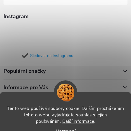
Instagram
Sledovat na Instagramu
Populární značky
Informace pro Vás
Blog
Tento web používá soubory cookie. Dalším procházením
tohoto webu vyjadřujete souhlas s jejich
používáním.
Další informace
.
Copyright 2026
iPouzdro.cz
. Všechna práva vyhrazena.
Upravit