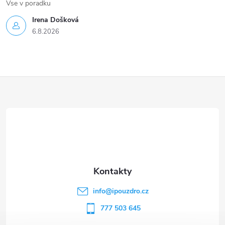
Vse v poradku
Irena Došková
6.8.2026
Z
á
p
a
t
info
@
ipouzdro.cz
í
777 503 645