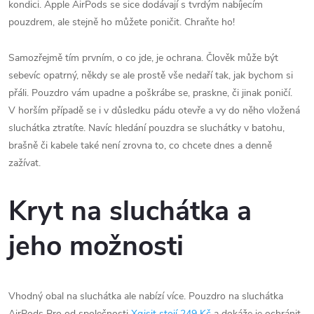
kondici. Apple AirPods se sice dodávají s tvrdým nabíjecím
pouzdrem, ale stejně ho můžete poničit. Chraňte ho!
Samozřejmě tím prvním, o co jde, je ochrana. Člověk může být
sebevíc opatrný, někdy se ale prostě vše nedaří tak, jak bychom si
přáli. Pouzdro vám upadne a poškrábe se, praskne, či jinak poničí.
V horším případě se i v důsledku pádu otevře a vy do něho vložená
sluchátka ztratíte. Navíc hledání pouzdra se sluchátky v batohu,
brašně či kabele také není zrovna to, co chcete dnes a denně
zažívat.
Kryt na sluchátka a
jeho možnosti
Vhodný obal na sluchátka ale nabízí více. Pouzdro na sluchátka
AirPods Pro od společnosti
Xqisit stojí 249 Kč
a dokáže je ochránit