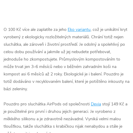
O 100 Kč více ale zaplatíte za jeho
Eko variantu
, což je unikátní kryt
vyrobený z ekologicky rozložitelných materiálů. Chrání totiž nejen
sluchátka, ale zároveň i životní prostředí. Je odolný a spolehlivý po
celou dobu používání a jakmile už jej nebudete potřebovat,
jednoduše ho zkompostujete. Průmyslovým kompostováním to
může trvat jen 3–6 měsíců nebo v běžném zahradním koši na
kompost asi 6 měsíců až 2 roky. Ekologické je i balení. Pouzdro je
totiž dodáváno v recyklovaném balení, které je potištěno inkousty na
bázi zeleniny.
Pouzdro pro sluchátka AirPods od společnosti
Devia
stojí 149 Kč a
je použitelné pro první i druhou jejich generaci. Je vyrobeno z
měkkého silikonu a je zdravotně nezávadné. Vyniká velmi malou
tloušťkou, takže sluchátka s krabičkou nijak nenabydou a stále je