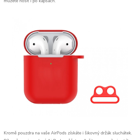
můžete nosit i po kapsách.
Kromě pouzdra na vaše AirPods získáte i šikovný držák sluchátek.