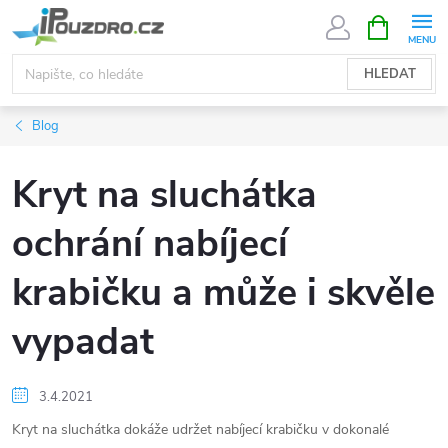
Přejít
NÁKUPNÍ
KOŠÍK
na
obsah
HLEDAT
Blog
Kryt na sluchátka
ochrání nabíjecí
krabičku a může i skvěle
vypadat
3.4.2021
Kryt na sluchátka dokáže udržet nabíjecí krabičku v dokonalé