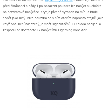
před škrábanci a pády. I po nasazení pouzdra lze nabíjet sluchátka
na bezdrátové nabíječce. Kryt je přesně vyroben na míru a bude
sedět jako ulitý. Víko pouzdra se s ním otevírá naprosto stejně, jako
když obal není nasazený, je vidět signalizační LED dioda nabíjení a
zespodu se dostanete i k nabíjecímu Lightning konektoru.