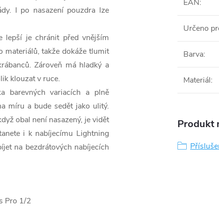
EAN
:
ády. I po nasazení pouzdra lze
Určeno pr
 lepší je chránit před vnějším
o materiálů, takže dokáže tlumit
Barva
:
škrábanců. Zároveň má hladký a
ik klouzat v ruce.
Materiál
:
a barevných variacích a plně
a míru a bude sedět jako ulitý.
dyž obal není nasazený, je vidět
Produkt n
anete i k nabíjecímu Lightning
Přísluše
íjet na bezdrátových nabíjecích
s Pro 1/2