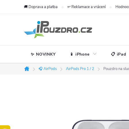
Přejít
🚚 Doprava a platba
↩️ Reklamace a vrácení
Hodnoc
na
obsah
✨ NOVINKY
📱 iPhone
📋 iPad
🎧 AirPods
AirPods Pro 1 / 2
Pouzdro na sluc
Domů