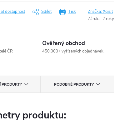
dat dostupnost
Sdílet
Tisk
Značka:
Xqisit
Záruka
:
2 roky
Ověřený obchod
celé ČR
450.000+ vyřízených objednávek.
CÍ PRODUKTY
PODOBNÉ PRODUKTY
etry produktu: