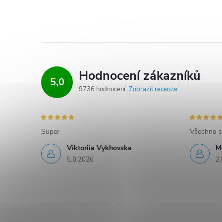
Hodnocení zákazníků
5,0
9736 hodnocení
Zobrazit recenze
Super
Všechno s
Viktoriia Vykhovska
M
5.8.2026
2.
Z