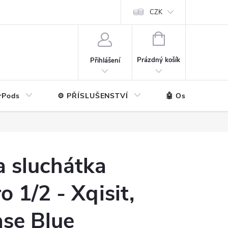
ntakt
💼 Pro firmy
CZK
NÁKUPNÍ
KOŠÍK
Prázdný košík
Přihlášení
rPods
⚙️ PŘÍSLUŠENSTVÍ
🤖 Ostatní značk
a sluchátka
o 1/2 - Xqisit,
ase Blue