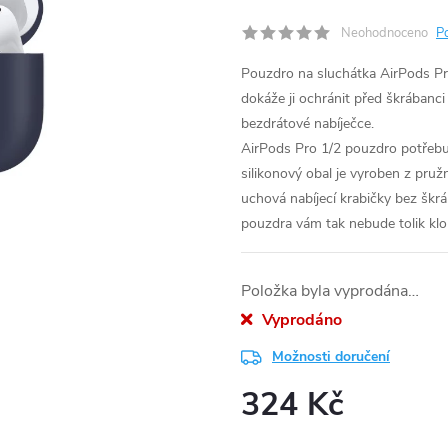
Neohodnoceno
P
Pouzdro na sluchátka AirPods Pro
dokáže ji ochránit před škrábanci
bezdrátové nabíječce.
AirPods Pro 1/2 pouzdro potřebují
silikonový obal je vyroben z pruž
uchová nabíjecí krabičky bez škrá
pouzdra vám tak nebude tolik klo
Položka byla vyprodána…
Vyprodáno
Možnosti doručení
324 Kč
Měrná