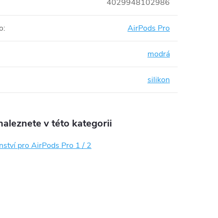
4029948102986
o
:
AirPods Pro
modrá
silikon
aleznete v této kategorii
nství pro AirPods Pro 1 / 2