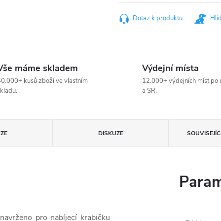
cena:
Dotaz k produktu
Hlí
Vše máme skladem
Výdejní místa
0.000+ kusů zboží ve vlastním
12.000+ výdejních míst po 
kladu.
a SR.
ZE
DISKUZE
SOUVISEJÍ
Param
navrženo pro nabíjecí krabičku