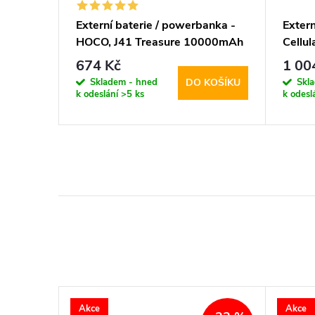
anka -
Externí baterie / powerbanka -
Extern
00mAh
HOCO, J41 Treasure 10000mAh
Cellu
Black
1000
674 Kč
1 00
Skladem - hned
Skl
KOŠÍKU
DO KOŠÍKU
k odeslání
>5 ks
k odesl
Akce
Akce