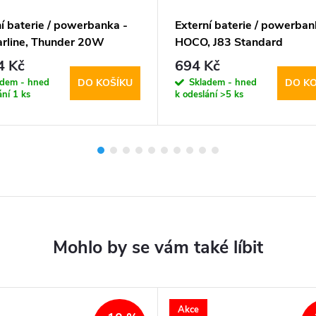
í baterie / powerbanka -
Externí baterie / powerban
larline, Thunder 20W
HOCO, J83 Standard
0mAh Blue
PD20W+QC3.0 10000mA
4 Kč
694 Kč
Gray
adem - hned
Skladem - hned
DO KOŠÍKU
DO KO
ání
1 ks
k odeslání
>5 ks
Akce