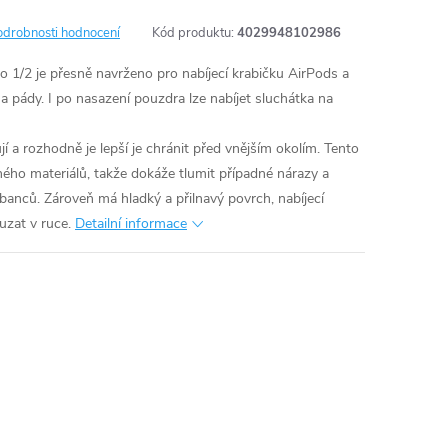
odrobnosti hodnocení
Kód produktu:
4029948102986
 1/2 je přesně navrženo pro nabíjecí krabičku AirPods a
 a pády. I po nasazení pouzdra lze nabíjet sluchátka na
 a rozhodně je lepší je chránit před vnějším okolím. Tento
ného materiálů, takže dokáže tlumit případné nárazy a
banců. Zároveň má hladký a přilnavý povrch, nabíjecí
uzat v ruce.
Detailní informace