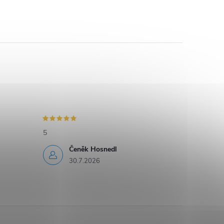
5
Čeněk Hosnedl
30.7.2026