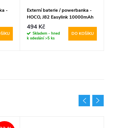
ka -
Externí baterie / powerbanka -
Externí
HOCO, J82 Easylink 10000mAh
HOCO, 
h
Black
White
494 Kč
674 K
Skladem - hned
Sklad
ŠÍKU
DO KOŠÍKU
k odeslání
>5 ks
k odeslán
Akce