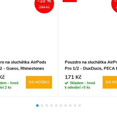
–10 %
–
299 Kč
ro na sluchátka AirPods
Pouzdro na sluchátka AirP
/2 - Guess, Rhinestones
Pro 1/2 - DuxDucis, PECA 
gle Metal Logo Gold
Kč
171 Kč
DO KOŠÍKU
DO KO
adem - hned
Skladem - hned
ání
2 ks
k odeslání
>5 ks