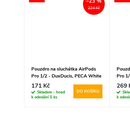
–23 %
–23 %
224 Kč
224 Kč
rPods
Pouzdro na sluchátka AirPods
Pouzd
B Red
Pro 1/2 - DuxDucis, PECA White
Pro 1
Trian
171 Kč
269 
KOŠÍKU
DO KOŠÍKU
Skladem - hned
Skl
k odeslání
5 ks
k odesl