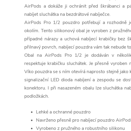
AirPods a dokáže ji ochránit před škrábanci a p
nabíjet sluchátka na bezdrátové nabíječce.
AirPods Pro 1/2 pouzdro potřebují a rozhodně je
okolím. Tento silikonový obal je vyroben z pružnéh
případné nárazy a uchová nabíjecí krabičky bez 
přilnavý povrch, nabíjecí pouzdra vám tak nebude tol
Obal na AirPods Pro 1/2 je dodáván v několik
respektuje krabičku sluchátek. Je přesně vyroben n
Víko pouzdra se s ním otevírá naprosto stejně jako k
signalizační LED dioda nabíjení a zespodu se dost
konektoru. I při nasazeném obalu lze sluchátka nab
podložkách.
Lehké a ochranné pouzdro
Navrženo přesně pro nabíjecí pouzdro AirPod
Vyrobeno z pružného a robustního silikonu