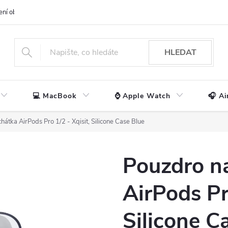
ení obchodu
📃 Obchodní podmínky
🔒 Ochrana os. údajů
📞 Ko
HLEDAT
💻 MacBook
⌚ Apple Watch
🎧 Ai
hátka AirPods Pro 1/2 - Xqisit, Silicone Case Blue
Pouzdro n
AirPods Pr
Silicone C