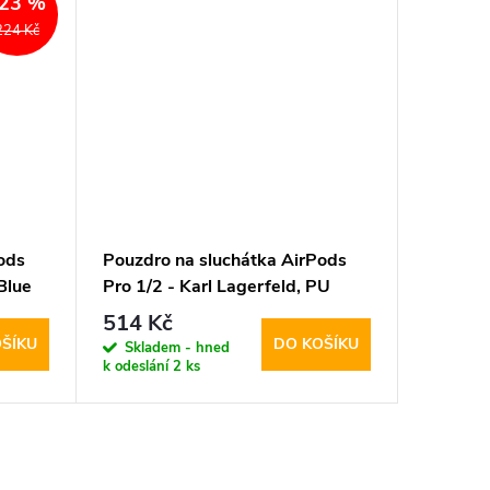
23 %
224 Kč
ods
Pouzdro na sluchátka AirPods
Pouzdro
Blue
Pro 1/2 - Karl Lagerfeld, PU
Pro 1/2
Embossed Karl Head Black
514 Kč
171 K
ŠÍKU
DO KOŠÍKU
Skladem - hned
Sklad
k odeslání
2 ks
k odeslán