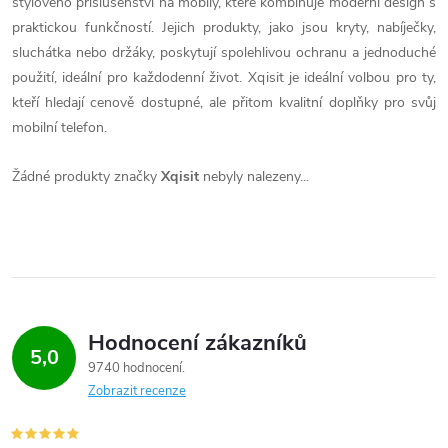
stylového příslušenství na mobily, které kombinuje moderní design s
praktickou funkčností. Jejich produkty, jako jsou kryty, nabíječky,
sluchátka nebo držáky, poskytují spolehlivou ochranu a jednoduché
použití, ideální pro každodenní život. Xqisit je ideální volbou pro ty,
kteří hledají cenově dostupné, ale přitom kvalitní doplňky pro svůj
mobilní telefon.
Žádné produkty značky
Xqisit
nebyly nalezeny...
Hodnocení zákazníků
5,0
9740 hodnocení
Zobrazit recenze