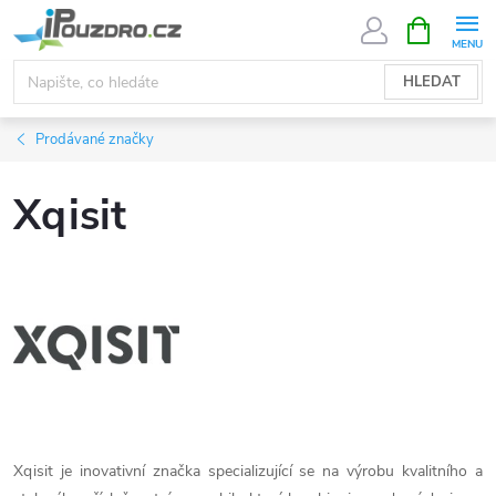
Přejít
NÁKUPNÍ
KOŠÍK
na
obsah
HLEDAT
Prodávané značky
Xqisit
Xqisit je inovativní značka specializující se na výrobu kvalitního a