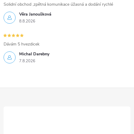
Solidní obchod ,zpětná komunikace úžasná a dodání rychlé
Věra Janoušková
8.8.2026
Dávám 5 hvezdicek
Michal Darebny
7.8.2026
Z
á
p