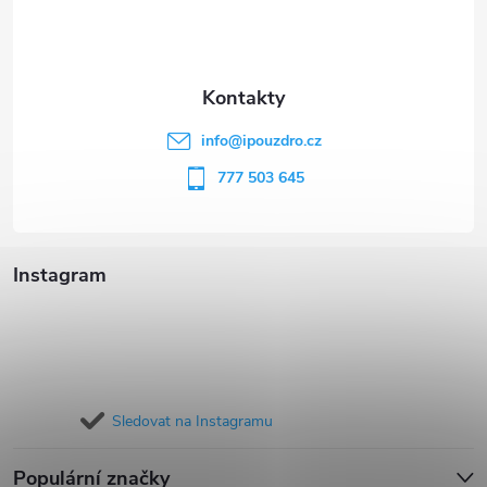
p
a
t
info
@
ipouzdro.cz
í
777 503 645
Instagram
Sledovat na Instagramu
Populární značky