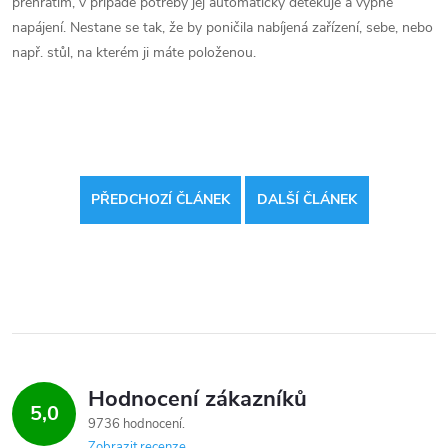
přehřátím, v případě potřeby jej automaticky detekuje a vypne
napájení. Nestane se tak, že by poničila nabíjená zařízení, sebe, nebo
např. stůl, na kterém ji máte položenou.
PŘEDCHOZÍ ČLÁNEK
DALŠÍ ČLÁNEK
Hodnocení zákazníků
5,0
9736 hodnocení
Zobrazit recenze