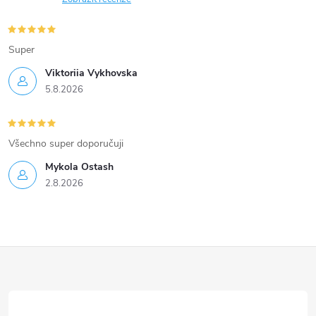
Super
Viktoriia Vykhovska
5.8.2026
Všechno super doporučuji
Mykola Ostash
2.8.2026
Z
á