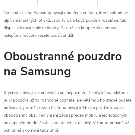
Tvrzená skla na Samsung bývají obdařena vrstvou, která zabraňuje
ulpívání mastných otisků. Jsou tvrdá a když povolí a rozbijí se, tak
displej zůstává stále netknutý. Pak už jen koupíte sklo znovu,
nalepíte a můžete vesele používat dál.
Oboustranné pouzdro
na Samsung
Krycí skla bývají velmi tenká a ani nepoznáte, že nějaké na telefonu
je. U pouzdra už to rozhodně poznáte, ale většinou ho stejně budete
pořizovat, protože i záda telefonu bývají křehká a pak lze koupit i
oboustranný obal. Ten chrání záda i předek mobilu a jednoduchým
odklopením přední části se dostanete k displeji. V tomto případě už
ochranné sklo není tak nutné.