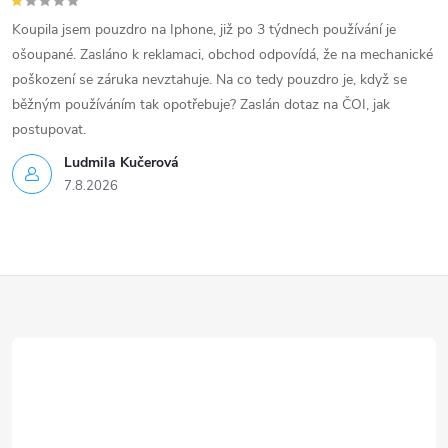
Koupila jsem pouzdro na Iphone, již po 3 týdnech používání je
ošoupané. Zasláno k reklamaci, obchod odpovídá, že na mechanické
poškození se záruka nevztahuje. Na co tedy pouzdro je, když se
běžným používáním tak opotřebuje? Zaslán dotaz na ČOI, jak
postupovat.
Ludmila Kučerová
7.8.2026
Z
á
p