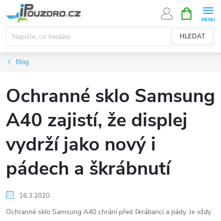
Přejít
NÁKUPNÍ
KOŠÍK
na
obsah
HLEDAT
Blog
Ochranné sklo Samsung
A40 zajistí, že displej
vydrží jako nový i
pádech a škrábnutí
16.3.2020
Ochranné sklo Samsung A40 chrání před škrábanci a pády. Je vždy