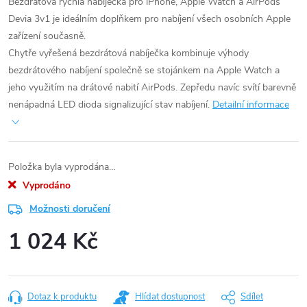
Bezdrátová rychlá nabíječka pro iPhone, Apple Watch a AirPods
Devia 3v1 je ideálním doplňkem pro nabíjení všech osobních Apple
zařízení současně.
Chytře vyřešená bezdrátová nabíječka kombinuje výhody
bezdrátového nabíjení společně se stojánkem na Apple Watch a
jeho využitím na drátové nabití AirPods. Zepředu navíc svítí barevně
nenápadná LED dioda signalizující stav nabíjení.
Detailní informace
Položka byla vyprodána…
Vyprodáno
Možnosti doručení
1 024 Kč
Měrná
cena:
Dotaz k produktu
Hlídat dostupnost
Sdílet