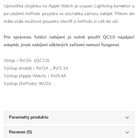
Uprostřed stojánku na Apple Watch je usazen Lightning konektor a
po uložení AirPods pouzdra se sluchátka začnou nabíjet. Přitom ale
máte stále možnost pouzdro otevřít a AirPods si vzít do uší.
Pro správnou funkci nabíjení je nutné použít QC3.0 napájecí
adaptér, jinak nabíjení některých zařízení nemusí fungovat.
Vstup
：
9V/2A
（
QC3.0)
Výstup (mobil)
：
5V/1A
，
9V/1.1A
Výstup (Apple Watch)
：
5V/0.4A
Výstup (AirPods): 9V/2A
Parametry produktu
Recenze (5)