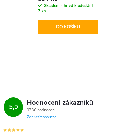
Ring White
Skladem - hned k odeslání
2 ks
DO KOŠÍKU
Hodnocení zákazníků
5,0
9736 hodnocení
Zobrazit recenze