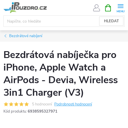
Přejít
NÁKUPNÍ
KOŠÍK
na
obsah
HLEDAT
Bezdrátové nabíjení
Bezdrátová nabíječka pro
iPhone, Apple Watch a
AirPods - Devia, Wireless
3in1 Charger (V3)
5 hodnocení
Podrobnosti hodnocení
Kód produktu:
6938595327971