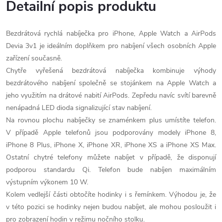
Detailní popis produktu
Bezdrátová rychlá nabíječka pro iPhone, Apple Watch a AirPods
Devia 3v1 je ideálním doplňkem pro nabíjení všech osobních Apple
zařízení současně.
Chytře vyřešená bezdrátová nabíječka kombinuje výhody
bezdrátového nabíjení společně se stojánkem na Apple Watch a
jeho využitím na drátové nabití AirPods. Zepředu navíc svítí barevně
nenápadná LED dioda signalizující stav nabíjení.
Na rovnou plochu nabíječky se znaménkem plus umístíte telefon.
V případě Apple telefonů jsou podporovány modely iPhone 8,
iPhone 8 Plus, iPhone X, iPhone XR, iPhone XS a iPhone XS Max.
Ostatní chytré telefony můžete nabíjet v případě, že disponují
podporou standardu Qi. Telefon bude nabíjen maximálním
výstupním výkonem 10 W.
Kolem vedlejší části obtočíte hodinky i s řemínkem. Výhodou je, že
v této pozici se hodinky nejen budou nabíjet, ale mohou posloužit i
pro zobrazení hodin v režimu nočního stolku.