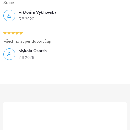
Super
Viktoriia Vykhovska
5.8.2026
Všechno super doporučuji
Mykola Ostash
2.8.2026
Z
á
p