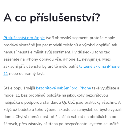
A co příslušenství?
Příslušenství pro Apple
tvoří obrovský segment, protože Apple
prodává skutečně jen pár modelů telefonů a výrobci doplňků tak
nemusí neustále měnit svůj sortiment. I v důsledku toho tak
seženete na iPhony opravdu vše, iPhone 11 nevyjímaje. Mezi
základní příslušenství by určitě mělo patřit
tvrzené sklo na iPhone
11
nebo ochranný kryt.
Stále populárnější
bezdrátové nabíjení pro iPhone
také využijete a
model 11 bez problémů položíte na jakoukoliv bezdrátovou
nabíječku s podporou standardu Qi. Což jsou prakticky všechny. A
když už budete u toho výběru, zkuste se zamyslet, co byste využili
doma. Chytrá domácnost totiž začíná nabírat na obrátkách a od
žárovek, přes zásuvky až třeba po bezpečnostní systém se určitě