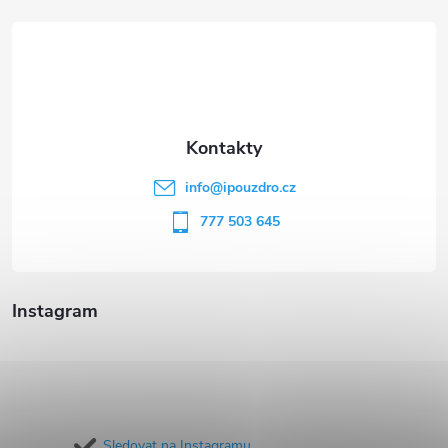
á
p
a
t
info
@
ipouzdro.cz
í
777 503 645
Instagram
Sledovat na Instagramu