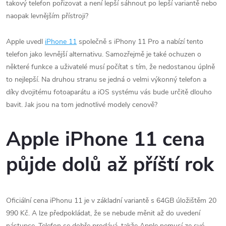
takový telefon pořizovat a není lepší sáhnout po lepší variantě nebo
naopak levnějším přístroji?
Apple uvedl
iPhone 11
společně s iPhony 11 Pro a nabízí tento
telefon jako levnější alternativu. Samozřejmě je také ochuzen o
některé funkce a uživatelé musí počítat s tím, že nedostanou úplně
to nejlepší. Na druhou stranu se jedná o velmi výkonný telefon a
díky dvojitému fotoaparátu a iOS systému vás bude určitě dlouho
bavit. Jak jsou na tom jednotlivé modely cenově?
Apple iPhone 11 cena
půjde dolů až příští rok
Oficiální cena iPhonu 11 je v základní variantě s 64GB úložištěm 20
990 Kč. A lze předpokládat, že se nebude měnit až do uvedení
nástupce. Telefon se dobře prodává, takže Apple nemusí ze své