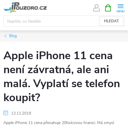
Přejít
NÁKUPNÍ
KOŠÍK
na
obsah
HLEDAT
Blog
Apple iPhone 11 cena
není závratná, ale ani
malá. Vyplatí se telefon
koupit?
13.11.2019
Apple iPhone 11 cena přesahuje 20tisícovou hranici. Má smysl