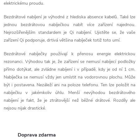
elektrickému proudu.
d
Bezdrátové nabíjení je výhodné z hlediska absence kabelů. Také lze
a
jednou bezdrátovou nabíječkou nabít více zařízení najednou.
Nejrozšířenějším standardem je Qi nabíjení. Ujistěte se, že vaše
c
zařízení Qi podporuje, drtivá většina nabíječek totiž toto umí.
í
Bezdrátové nabíječky používají k přenosu energie elektrickou
p
rezonanci. Výhodou tak je, že zařízení se nemusí nabíjecí podložky
přímo dotýkat, ale zvládne nabíjení i v případě, kdy je od ní 1 cm.
r
Nabíječka se nemusí vždy jen umístit na vodorovnou plochu. Může
v
být i postavena. Nezáleží ani na poloze telefonu. Ten lze položit na
nabíječku v jakémkoliv úhlu. Menší nevýhodou bezdrátového
k
nabíjení je fakt, že je ztrátovější než běžné drátové. Rozdíly ale
y
nejsou nijak drastické.
v
ý
Doprava zdarma