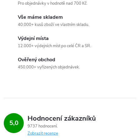
Pro objednávky v hodnotě nad 700 Kč.
p
Vše máme skladem
i
40.000+ kusů zboží ve vlastním skladu.
s
Výdejní místa
u
12.000+ výdejních míst po celé ČR a SR.
Ověřený obchod
450.000+ vyřízených objednávek.
Hodnocení zákazníků
5,0
9737 hodnocení
Zobrazit recenze