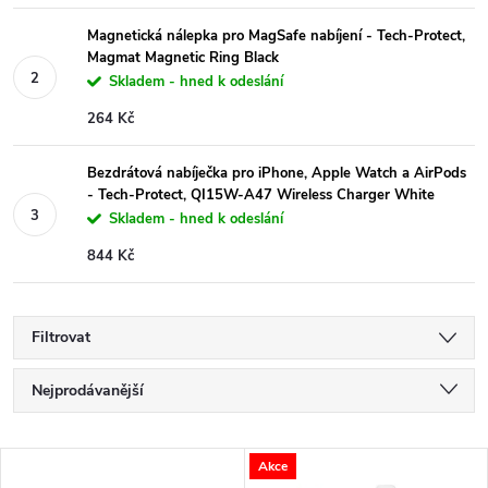
Magnetická nálepka pro MagSafe nabíjení - Tech-Protect,
Magmat Magnetic Ring Black
Skladem - hned k odeslání
264 Kč
Bezdrátová nabíječka pro iPhone, Apple Watch a AirPods
- Tech-Protect, QI15W-A47 Wireless Charger White
Skladem - hned k odeslání
844 Kč
Filtrovat
Ř
Nejprodávanější
a
Nejlevnější
V
Akce
Nejdražší