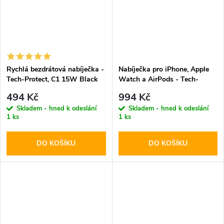
Rychlá bezdrátová nabíječka -
Nabíječka pro iPhone, Apple
Tech-Protect, C1 15W Black
Watch a AirPods - Tech-
Protect, A32 MagSafe
494 Kč
994 Kč
Wireless Charger White
Skladem - hned k odeslání
Skladem - hned k odeslání
1 ks
1 ks
DO KOŠÍKU
DO KOŠÍKU