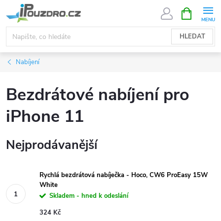
Přejít
NÁKUPNÍ
KOŠÍK
na
obsah
HLEDAT
Nabíjení
Bezdrátové nabíjení pro
iPhone 11
Nejprodávanější
Rychlá bezdrátová nabíječka - Hoco, CW6 ProEasy 15W
White
Skladem - hned k odeslání
324 Kč