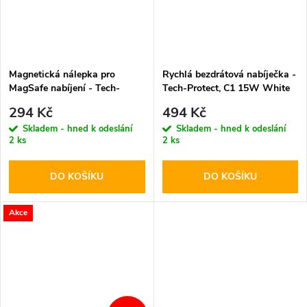
Magnetická nálepka pro
Rychlá bezdrátová nabíječka -
MagSafe nabíjení - Tech-
Tech-Protect, C1 15W White
Protect, Magmat Magnetic
294 Kč
494 Kč
Ring White
Skladem - hned k odeslání
Skladem - hned k odeslání
2 ks
2 ks
DO KOŠÍKU
DO KOŠÍKU
Akce