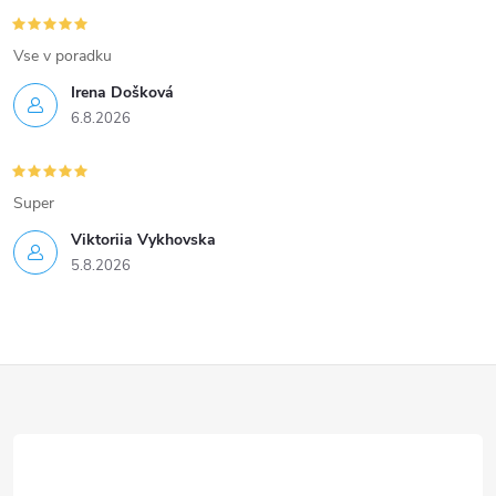
Vse v poradku
Irena Došková
6.8.2026
Super
Viktoriia Vykhovska
5.8.2026
Z
á