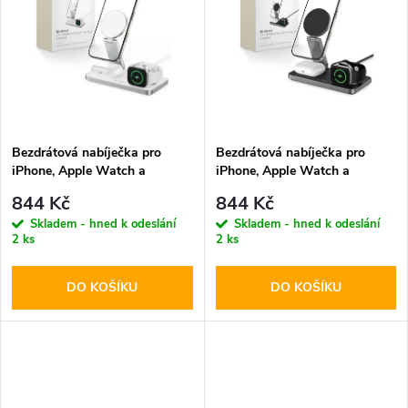
k
k
t
t
ů
ů
Bezdrátová nabíječka pro
Bezdrátová nabíječka pro
iPhone, Apple Watch a
iPhone, Apple Watch a
AirPods - Tech-Protect,
AirPods - Tech-Protect,
844 Kč
844 Kč
QI15W-A47 Wireless Charger
QI15W-A47 Wireless Charger
Skladem - hned k odeslání
Skladem - hned k odeslání
White
Black
2 ks
2 ks
DO KOŠÍKU
DO KOŠÍKU