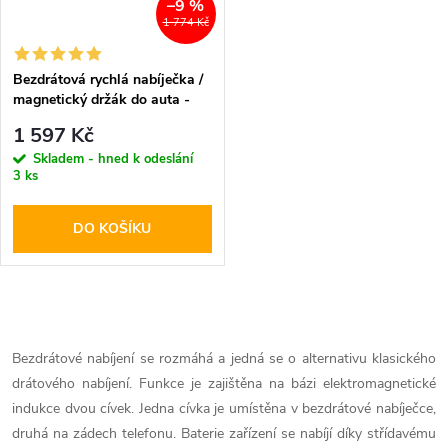
–9 %
1 774 Kč
Bezdrátová rychlá nabíječka /
magnetický držák do auta -
Pitaka, MagMount Qi
1 597 Kč
Skladem - hned k odeslání
3 ks
DO KOŠÍKU
O
v
Bezdrátové nabíjení se rozmáhá a jedná se o alternativu klasického
drátového nabíjení. Funkce je zajištěna na bázi elektromagnetické
l
indukce dvou cívek. Jedna cívka je umístěna v bezdrátové nabíječce,
á
druhá na zádech telefonu. Baterie zařízení se nabíjí díky střídavému