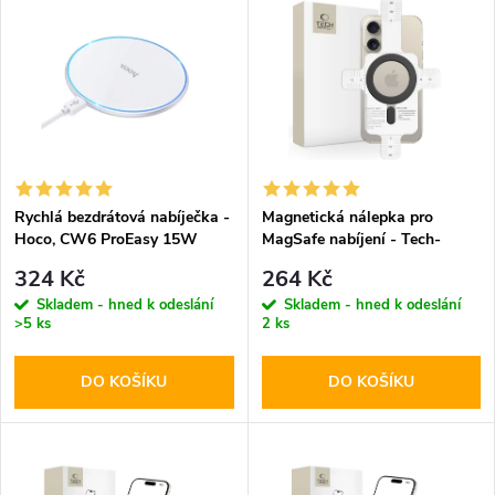
z
ý
Abecedně
e
p
n
i
í
s
p
Rychlá bezdrátová nabíječka -
Magnetická nálepka pro
Hoco, CW6 ProEasy 15W
MagSafe nabíjení - Tech-
p
White
Protect, Magmat Magnetic
r
324 Kč
264 Kč
Ring Black
r
Skladem - hned k odeslání
Skladem - hned k odeslání
>5 ks
2 ks
o
o
DO KOŠÍKU
DO KOŠÍKU
d
d
u
u