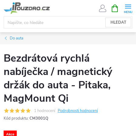
Přejít
NÁKUPNÍ
KOŠÍK
na
obsah
HLEDAT
Do auta
Bezdrátová rychlá
nabíječka / magnetický
držák do auta - Pitaka,
MagMount Qi
1 hodnocení
Podrobnosti hodnocení
Kód produktu:
CM3001Q
Akce