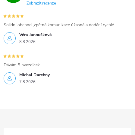
Zobrazit recenze
Solidní obchod ,zpětná komunikace úžasná a dodání rychlé
Věra Janoušková
8.8.2026
Dávám 5 hvezdicek
Michal Darebny
7.8.2026
Z
á