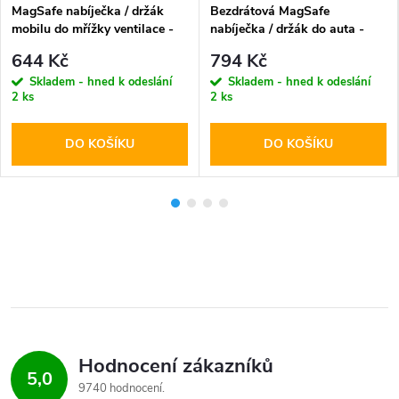
MagSafe nabíječka / držák
Bezdrátová MagSafe
mobilu do mřížky ventilace -
nabíječka / držák do auta -
Tech-Protect, MM15W-V1
Tech-Protect, A2 15W Black
644 Kč
794 Kč
Skladem - hned k odeslání
Skladem - hned k odeslání
2 ks
2 ks
DO KOŠÍKU
DO KOŠÍKU
Hodnocení zákazníků
5,0
9740 hodnocení