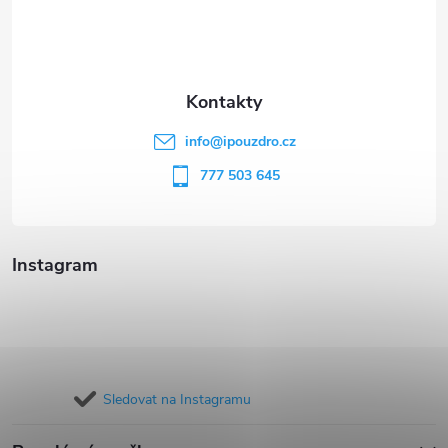
p
a
t
info
@
ipouzdro.cz
í
777 503 645
Instagram
Sledovat na Instagramu