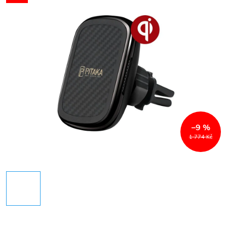
–9 %
1 774 Kč