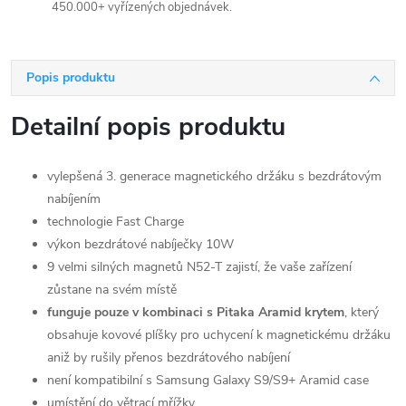
450.000+ vyřízených objednávek.
Popis produktu
Detailní popis produktu
vylepšená 3. generace magnetického držáku s bezdrátovým
nabíjením
technologie Fast Charge
výkon bezdrátové nabíječky 10W
9 velmi silných magnetů N52-T zajistí, že vaše zařízení
zůstane na svém místě
funguje pouze v kombinaci s Pitaka Aramid krytem
, který
obsahuje kovové plíšky pro uchycení k magnetickému držáku
aniž by rušily přenos bezdrátového nabíjení
není kompatibilní s Samsung Galaxy S9/S9+ Aramid case
umístění do větrací mřížky