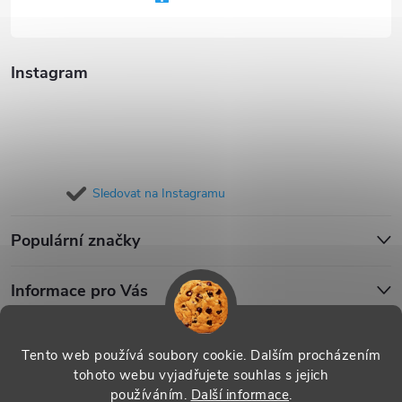
í
Instagram
Sledovat na Instagramu
Populární značky
Informace pro Vás
Blog
Tento web používá soubory cookie. Dalším procházením
tohoto webu vyjadřujete souhlas s jejich
používáním.
Další informace
.