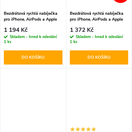
Bezdrátová rychlá nabíječka
Bezdrátová rychlá nabíječka
pro iPhone, AirPods a Apple
pro iPhone, AirPods a Apple
Watch - Tech-Protect, QI15W-
Watch - Ringke, QI2 MagSafe
1 194 Kč
1 372 Kč
A45 MagSafe Wireless
Wireless Charger White
Skladem - hned k odeslání
Skladem - hned k odeslání
Charger White
1 ks
1 ks
DO KOŠÍKU
DO KOŠÍKU