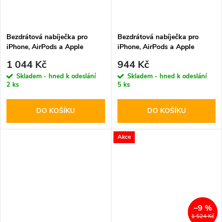
Bezdrátová nabíječka pro
Bezdrátová nabíječka pro
iPhone, AirPods a Apple
iPhone, AirPods a Apple
Watch - Tech-Protect, QI15W-
Watch - Tech-Protect, QI15W-
1 044 Kč
944 Kč
A43 MagSafe Black
A42 MagSafe Space Gray
Skladem - hned k odeslání
Skladem - hned k odeslání
2 ks
5 ks
DO KOŠÍKU
DO KOŠÍKU
Akce
–9 %
1 524 Kč