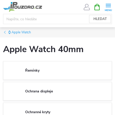
Přejít
NÁKUPNÍ
KOŠÍK
na
obsah
HLEDAT
⌚ Apple Watch
Apple Watch 40mm
Řemínky
Ochrana displeje
Ochranné kryty