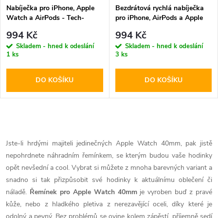
Nabíječka pro iPhone, Apple
Bezdrátová rychlá nabíječka
Watch a AirPods - Tech-
pro iPhone, AirPods a Apple
Protect, A32 MagSafe
Watch - Tech-Protect, A22
994 Kč
994 Kč
Wireless Charger White
MagSafe Wireless Charger
Skladem - hned k odeslání
Skladem - hned k odeslání
White
1 ks
3 ks
DO KOŠÍKU
DO KOŠÍKU
O
v
Jste-li hrdými majiteli jedinečných Apple Watch 40mm, pak jistě
nepohrdnete náhradním řemínkem, se kterým budou vaše hodinky
l
opět nevšední a cool. Vybrat si můžete z mnoha barevných variant a
á
snadno si tak přizpůsobit své hodinky k aktuálnímu oblečení či
náladě.
Řemínek pro Apple Watch 40mm
je vyroben buď z pravé
d
kůže, nebo z hladkého pletiva z nerezavějící oceli, díky které je
odolný a pevný. Bez problémů se ovine kolem zápěstí, příjemně sedí