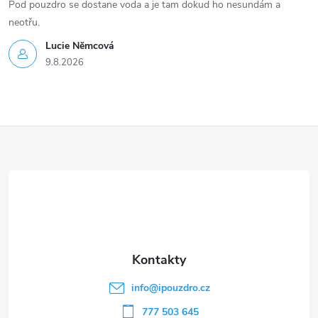
Pod pouzdro se dostane voda a je tam dokud ho nesundám a
neotřu.
Lucie Nĕmcová
9.8.2026
Z
á
p
a
t
info
@
ipouzdro.cz
777 503 645