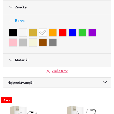
Značky
Barva
Materiál
Zrušit filtry
Ř
Nejprodávanější
a
Nejlevnější
V
Akce
Nejdražší
z
Abecedně