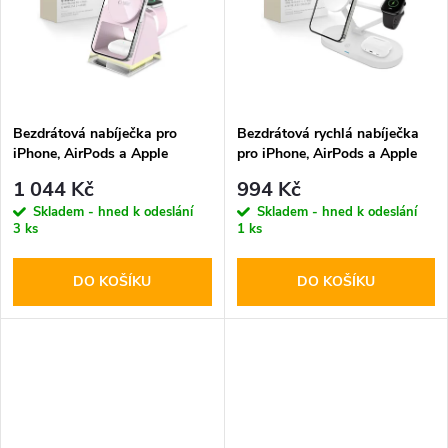
k
t
t
ů
ů
Bezdrátová nabíječka pro
Bezdrátová rychlá nabíječka
iPhone, AirPods a Apple
pro iPhone, AirPods a Apple
Watch - Tech-Protect, QI15W-
Watch - Tech-Protect, QI15W-
1 044 Kč
994 Kč
A43 MagSafe Pink
A41 MagSafe Wireless
Skladem - hned k odeslání
Skladem - hned k odeslání
Charger White
3 ks
1 ks
DO KOŠÍKU
DO KOŠÍKU