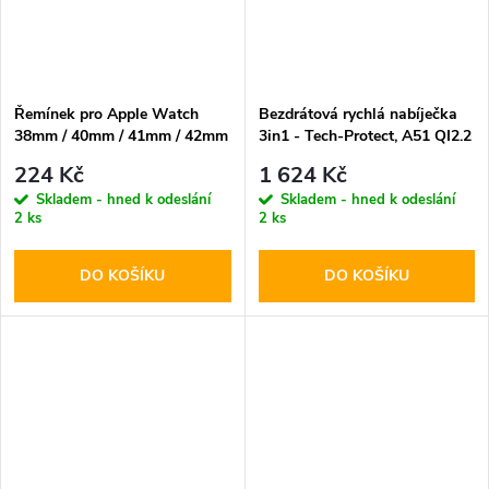
Řemínek pro Apple Watch
Bezdrátová rychlá nabíječka
38mm / 40mm / 41mm / 42mm
3in1 - Tech-Protect, A51 QI2.2
- Hoco, WA15 Flexible White
25W MagSafe Wireless
224 Kč
1 624 Kč
Charger White
Skladem - hned k odeslání
Skladem - hned k odeslání
2 ks
2 ks
DO KOŠÍKU
DO KOŠÍKU