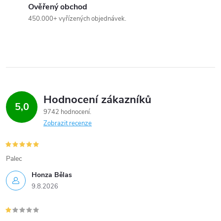
i
Ověřený obchod
s
450.000+ vyřízených objednávek.
u
Hodnocení zákazníků
5,0
9742 hodnocení
Zobrazit recenze
Palec
Honza Bělas
9.8.2026