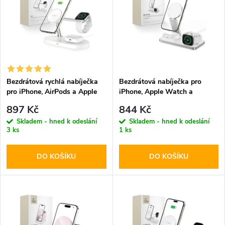
ý
e
p
n
i
í
s
p
Bezdrátová rychlá nabíječka
Bezdrátová nabíječka pro
pro iPhone, AirPods a Apple
iPhone, Apple Watch a
p
Watch - Tech-Protect, A12
AirPods - Tech-Protect,
r
897 Kč
844 Kč
MagSafe Wireless Charger
QI15W-A47 Wireless Charger
r
Skladem - hned k odeslání
Skladem - hned k odeslání
White
White
3 ks
1 ks
o
o
DO KOŠÍKU
DO KOŠÍKU
d
d
u
u
k