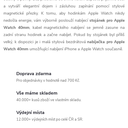
a
a vytváří elegantní dojem i zásluhou zapínání pomocí stylové
c
magnetické přezky. K tomu, aby hodinkám Apple Watch nikdy
nedošla energie, vám výborně poslouží nabíjecí
stojánek pro Apple
í
Watch 40mm
, kabel magnetického nabíjení se jemně zasune na
p
zadní stranu hodinek a začne nabíjet. Pokud by stojánek byl příliš
velký, k dispozici je i malá stylová bezdrátová
nabíječka pro Apple
r
Watch 40mm
umožňující nabíjení iPhone a Apple Watch současně.
v
k
Doprava zdarma
y
Pro objednávky v hodnotě nad 700 Kč.
v
Vše máme skladem
40.000+ kusů zboží ve vlastním skladu.
ý
Výdejní místa
p
12.000+ výdejních míst po celé ČR a SR.