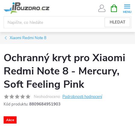
Přejít
NÁKUPNÍ
KOŠÍK
na
obsah
HLEDAT
Xiaomi Redmi Note 8
Ochranný kryt pro Xiaomi
Redmi Note 8 - Mercury,
Soft Feeling Pink
Neohodnoceno
Podrobnosti hodnocení
Kód produktu:
8809684951903
Akce