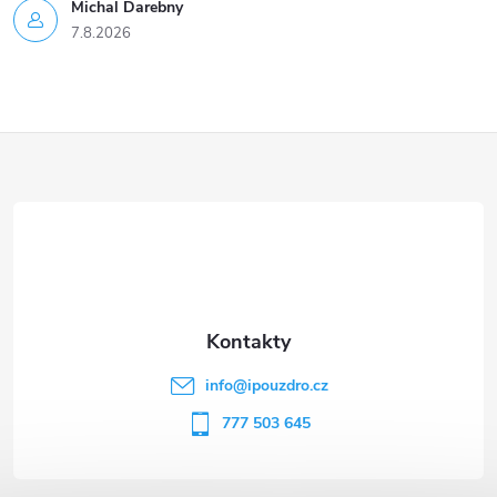
Michal Darebny
7.8.2026
Z
á
p
a
t
info
@
ipouzdro.cz
í
777 503 645