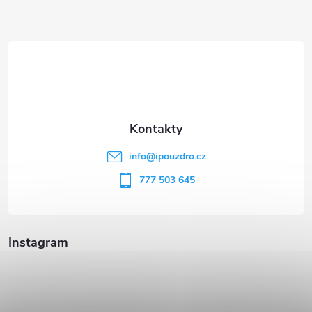
Z
á
p
a
t
info
@
ipouzdro.cz
í
777 503 645
Instagram