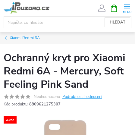
Přejít
NÁKUPNÍ
KOŠÍK
na
obsah
HLEDAT
Xiaomi Redmi 6A
Ochranný kryt pro Xiaomi
Redmi 6A - Mercury, Soft
Feeling Pink Sand
Neohodnoceno
Podrobnosti hodnocení
Kód produktu:
8809621275307
Akce