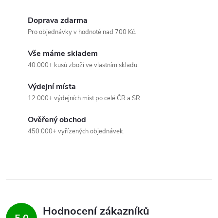
a
Doprava zdarma
c
Pro objednávky v hodnotě nad 700 Kč.
í
Vše máme skladem
p
40.000+ kusů zboží ve vlastním skladu.
r
Výdejní místa
12.000+ výdejních míst po celé ČR a SR.
v
Ověřený obchod
k
450.000+ vyřízených objednávek.
y
v
ý
p
Hodnocení zákazníků