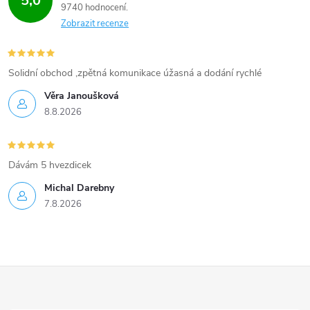
5,0
i
9740 hodnocení
Zobrazit recenze
s
u
Solidní obchod ,zpětná komunikace úžasná a dodání rychlé
Věra Janoušková
8.8.2026
Dávám 5 hvezdicek
Michal Darebny
7.8.2026
Z