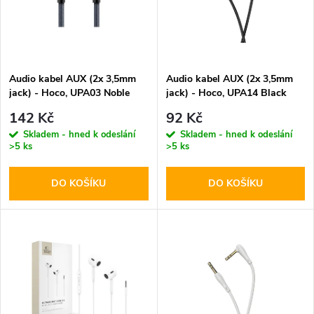
p
n
i
í
s
p
Audio kabel AUX (2x 3,5mm
Audio kabel AUX (2x 3,5mm
jack) - Hoco, UPA03 Noble
jack) - Hoco, UPA14 Black
p
r
142 Kč
92 Kč
r
Skladem - hned k odeslání
Skladem - hned k odeslání
>5 ks
>5 ks
o
o
DO KOŠÍKU
DO KOŠÍKU
d
d
u
u
k
k
t