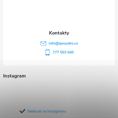
á
p
a
t
info
@
ipouzdro.cz
í
777 503 645
Instagram
Sledovat na Instagramu