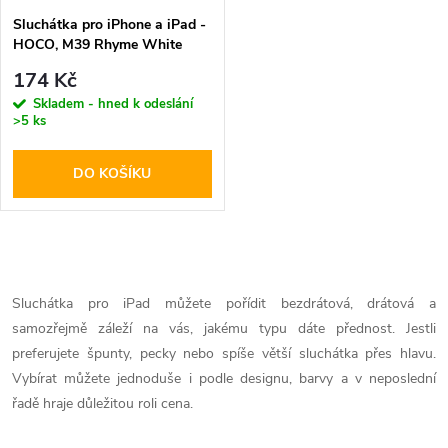
Sluchátka pro iPhone a iPad -
HOCO, M39 Rhyme White
174 Kč
Skladem - hned k odeslání
>5 ks
DO KOŠÍKU
O
v
Sluchátka pro iPad můžete pořídit bezdrátová, drátová a
samozřejmě záleží na vás, jakému typu dáte přednost. Jestli
l
preferujete špunty, pecky nebo spíše větší sluchátka přes hlavu.
á
Vybírat můžete jednoduše i podle designu, barvy a v neposlední
řadě hraje důležitou roli cena.
d