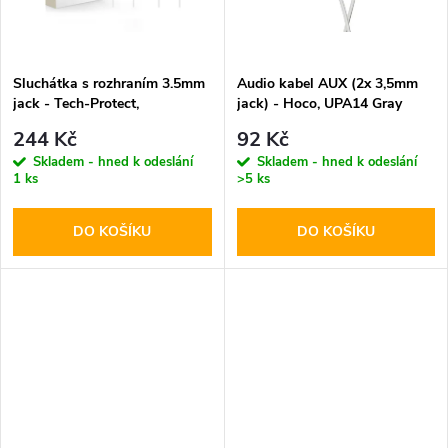
t
ů
ů
Sluchátka s rozhraním 3.5mm
Audio kabel AUX (2x 3,5mm
jack - Tech-Protect,
jack) - Hoco, UPA14 Gray
UltraBoost Mini Jack Core G2
244 Kč
92 Kč
White
Skladem - hned k odeslání
Skladem - hned k odeslání
1 ks
>5 ks
DO KOŠÍKU
DO KOŠÍKU