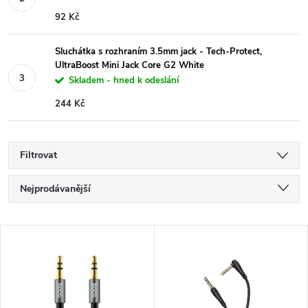
92 Kč
Sluchátka s rozhraním 3.5mm jack - Tech-Protect,
UltraBoost Mini Jack Core G2 White
Skladem - hned k odeslání
244 Kč
Filtrovat
Ř
Nejprodávanější
a
Nejlevnější
V
Nejdražší
z
ý
Abecedně
e