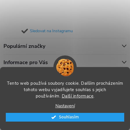
Sledovat na Instagramu
Populární značky
Informace pro Vás
Blog
Tento web používá soubory cookie. Dalším procházením
tohoto webu vyjadřujete souhlas s jejich
používáním.
Další informace
.
Copyright 2026
iPouzdro.cz
. Všechna práva vyhrazena.
Upravit
Nastavení
nastavení cookies
Souhlasím
Vytvořil Shoptet