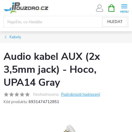
Přejít
NÁKUPNÍ
KOŠÍK
na
obsah
HLEDAT
Kabely
Audio kabel AUX (2x
3,5mm jack) - Hoco,
UPA14 Gray
Neohodnoceno
Podrobnosti hodnocení
Kód produktu:
6931474712851