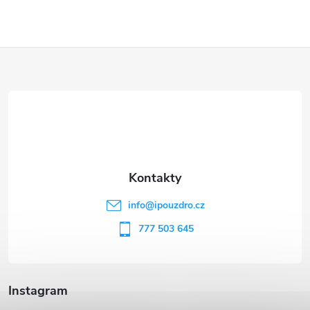
Z
á
p
a
t
info
@
ipouzdro.cz
í
777 503 645
Instagram