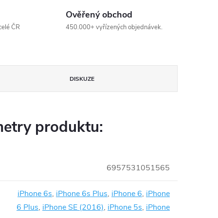
Ověřený obchod
celé ČR
450.000+ vyřízených objednávek.
DISKUZE
etry produktu:
6957531051565
iPhone 6s
,
iPhone 6s Plus
,
iPhone 6
,
iPhone
6 Plus
,
iPhone SE (2016)
,
iPhone 5s
,
iPhone