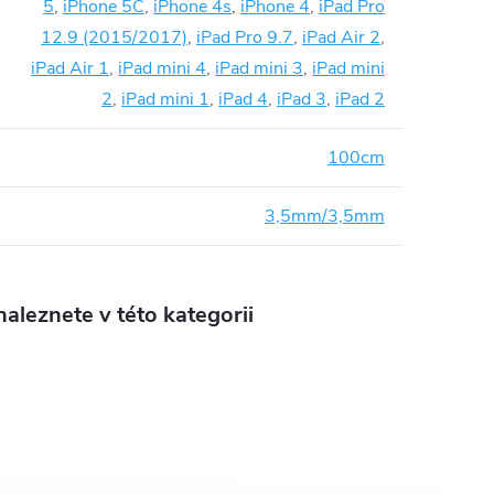
5
,
iPhone 5C
,
iPhone 4s
,
iPhone 4
,
iPad Pro
12.9 (2015/2017)
,
iPad Pro 9.7
,
iPad Air 2
,
iPad Air 1
,
iPad mini 4
,
iPad mini 3
,
iPad mini
2
,
iPad mini 1
,
iPad 4
,
iPad 3
,
iPad 2
100cm
3,5mm/3,5mm
aleznete v této kategorii