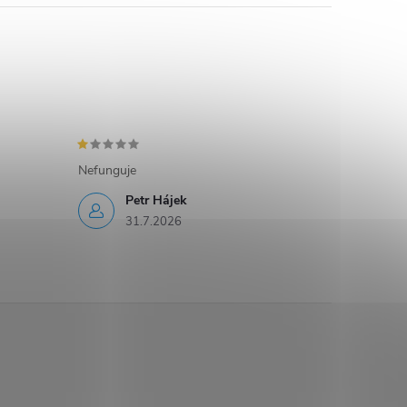
Nefunguje
Petr Hájek
31.7.2026