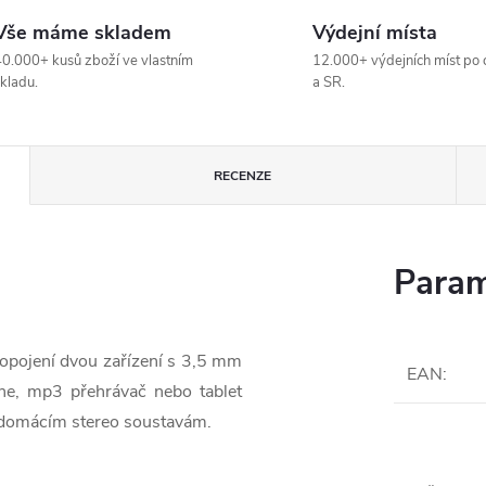
Vše máme skladem
Výdejní místa
0.000+ kusů zboží ve vlastním
12.000+ výdejních míst po 
kladu.
a SR.
RECENZE
Param
ropojení dvou zařízení s 3,5 mm
EAN
:
one, mp3 přehrávač nebo tablet
 domácím stereo soustavám.