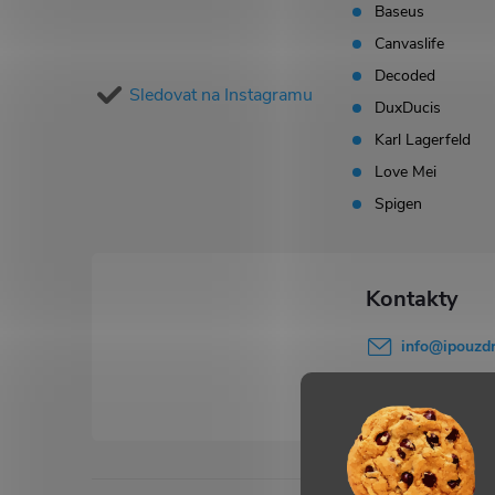
p
Baseus
Canvaslife
a
Decoded
Sledovat na Instagramu
t
DuxDucis
Karl Lagerfeld
í
Love Mei
Spigen
info
@
ipouzdr
777 503 645