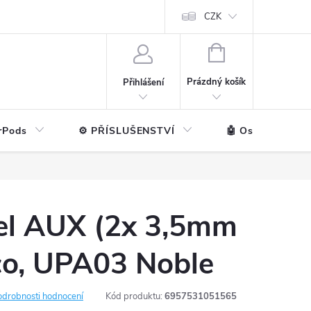
ntakt
💼 Pro firmy
CZK
NÁKUPNÍ
KOŠÍK
Prázdný košík
Přihlášení
rPods
⚙️ PŘÍSLUŠENSTVÍ
🤖 Ostatní značk
el AUX (2x 3,5mm
co, UPA03 Noble
odrobnosti hodnocení
Kód produktu:
6957531051565