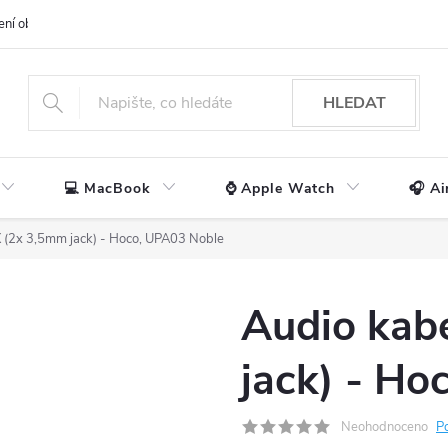
ení obchodu
📃 Obchodní podmínky
🔒 Ochrana os. údajů
📞 Ko
HLEDAT
💻 MacBook
⌚ Apple Watch
🎧 Ai
 (2x 3,5mm jack) - Hoco, UPA03 Noble
Audio kab
jack) - Ho
Neohodnoceno
P