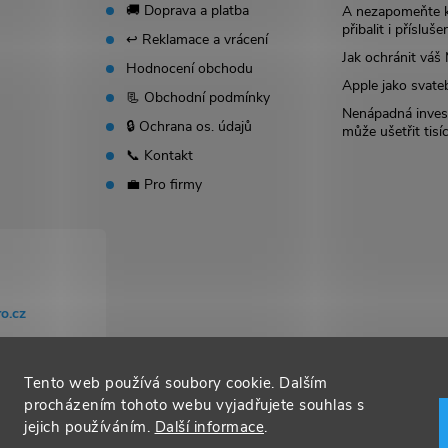
🚚 Doprava a platba
A nezapomeňte 
přibalit i přísluše
↩️ Reklamace a vrácení
Jak ochránit vá
Hodnocení obchodu
Apple jako svate
📃 Obchodní podmínky
Nenápadná invest
🔒 Ochrana os. údajů
může ušetřit tisí
📞 Kontakt
💼 Pro firmy
o.cz
Tento web používá soubory cookie. Dalším
procházením tohoto webu vyjadřujete souhlas s
jejich používáním.
Další informace
.