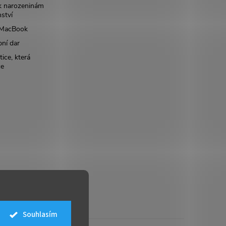
k narozeninám
nství
š MacBook
bní dar
ice, která
ce
Souhlasím