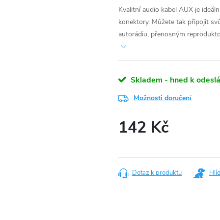
Kvalitní audio kabel AUX je ideál
konektory. Můžete tak připojit s
autorádiu, přenosným reprodukt
Skladem - hned k odeslá
Možnosti doručení
142 Kč
Měrná
cena:
Dotaz k produktu
Hlí