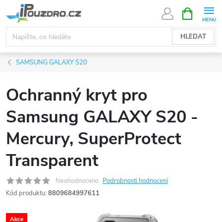
Přejít
NÁKUPNÍ
KOŠÍK
na
obsah
HLEDAT
SAMSUNG GALAXY S20
Ochranný kryt pro
Samsung GALAXY S20 -
Mercury, SuperProtect
Transparent
Neohodnoceno
Podrobnosti hodnocení
Kód produktu:
8809684997611
Akce