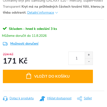
Ochranný kryt pro Samsung GALAXY S20 - Mercury, SuperProtect
Transparent
Kryt má na průhledných částech tovární fólii, kterou je
třeba odstranit.
Detailní informace
Skladem - hned k odeslání
3 ks
11.8.2026
Možnosti doručení
224 Kč
171 Kč
Měrná
cena:
VLOŽIT DO KOŠÍKU
Dotaz k produktu
Hlídat dostupnost
Sdílet