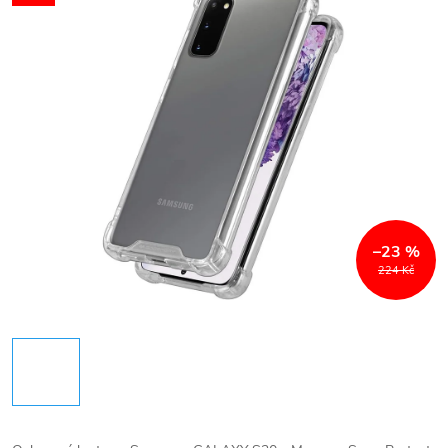
–23 %
224 Kč