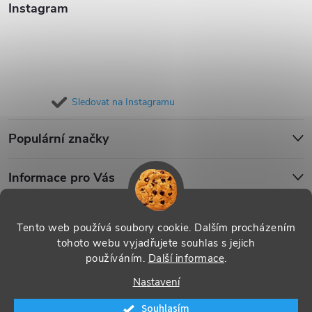
Instagram
Sledovat na Instagramu
Populární značky
Informace pro Vás
Blog
Tento web používá soubory cookie. Dalším procházením
tohoto webu vyjadřujete souhlas s jejich
používáním.
Další informace
.
Copyright 2026
iPouzdro.cz
. Všechna práva vyhrazena.
Upravit
Nastavení
nastavení cookies
Souhlasím
Vytvořil Shoptet