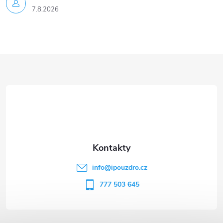
7.8.2026
Z
á
p
a
t
info
@
ipouzdro.cz
í
777 503 645